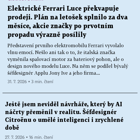
Elektrické Ferrari Luce překvapuje
prodeji. Plán na letošek splnilo za dva
měsíce, akcie značky po prvotním
propadu výrazně posílily
Představení prvního elektromobilu Ferrari vyvolalo
vlnu emocí. Nešlo ani tak o to, že italská značka
vyměnila spalovací motor za bateriový pohon, ale o
design nového modelu Luce. Na něm se podílel bývalý
šéfdesignér Applu Jony Ive a jeho firma...
31. 7. 2026 ▪ 3 min. čtení
Ještě jsem neviděl návrháře, který by AI
náčrty přeměnil v realitu. Šéfdesignér
Citroënu o umělé inteligenci i zrychlené
době
27. 7. 2026 ▪ 16 min. čtení