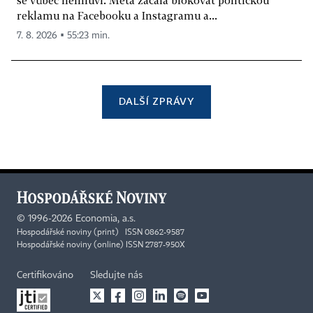
se vůbec nemluví. Meta začala blokovat politickou
reklamu na Facebooku a Instagramu a...
7. 8. 2026 ▪ 55:23 min.
DALŠÍ ZPRÁVY
©
1996-2026
Economia, a.s.
Hospodářské noviny (print) ISSN 0862-9587
Hospodářské noviny (online) ISSN 2787-950X
Certifikováno
Sledujte nás