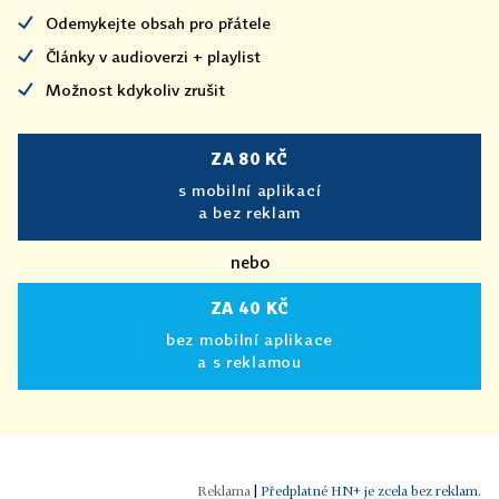
Odemykejte obsah pro přátele
Články v audioverzi + playlist
Možnost kdykoliv zrušit
ZA 80 KČ
s mobilní aplikací
a bez reklam
nebo
ZA 40 KČ
bez mobilní aplikace
a s reklamou
|
Předplatné HN+ je zcela bez reklam.