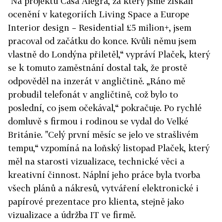
"Na projektu Casa Alegra, za který jsme získali
ocenění v kategoriích Living Space a Europe
Interior design – Residential £5 milion+, jsem
pracoval od začátku do konce. Kvůli němu jsem
vlastně do Londýna přiletěl,“ vypráví Plaček, který
se k tomuto zaměstnání dostal tak, že prostě
odpověděl na inzerát v angličtině. „Ráno mě
probudil telefonát v angličtině, což bylo to
poslední, co jsem očekával,“ pokračuje. Po rychlé
domluvě s firmou i rodinou se vydal do Velké
Británie. "Celý první měsíc se jelo ve strašlivém
tempu,“ vzpomíná na loňský listopad Plaček, který
měl na starosti vizualizace, technické věci a
kreativní činnost. Náplní jeho práce byla tvorba
všech plánů a nákresů, vytváření elektronické i
papírové prezentace pro klienta, stejně jako
vizualizace a údržba IT ve firmě.