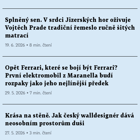
Splněný sen. V srdci Jizerských hor oživuje
Vojtěch Prade tradiční řemeslo ručně šitých
matrací
19. 6. 2026 ▪ 8 min. čtení
Opět Ferrari, které se bojí být Ferrari?
První elektromobil z Maranella budí
rozpaky jako jeho nejlínější předek
29. 5. 2026 ▪ 7 min. čtení
Krása na stěně. Jak český walldesignér dává
neosobním prostorům duši
27. 5. 2026 ▪ 3 min. čtení