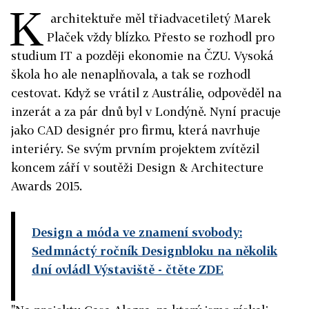
K
architektuře měl třiadvacetiletý Marek
Plaček vždy blízko. Přesto se rozhodl pro
studium IT a později ekonomie na ČZU. Vysoká
škola ho ale nenaplňovala, a tak se rozhodl
cestovat. Když se vrátil z Austrálie, odpověděl na
inzerát a za pár dnů byl v Londýně. Nyní pracuje
jako CAD designér pro firmu, která navrhuje
interiéry. Se svým prvním projektem zvítězil
koncem září v soutěži Design & Architecture
Awards 2015.
Design a móda ve znamení svobody:
Sedmnáctý ročník Designbloku na několik
dní ovládl Výstaviště
- čtěte ZDE