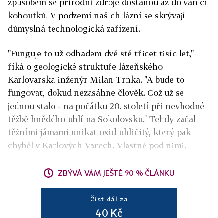
způsobem se přírodní zdroje dostanou až do van či
kohoutků. V podzemí našich lázní se skrývají
důmyslná technologická zařízení.
"Funguje to už odhadem dvě stě třicet tisíc let,"
říká o geologické struktuře lázeňského
Karlovarska inženýr Milan Trnka. "A bude to
fungovat, dokud nezasáhne člověk. Což už se
jednou stalo - na počátku 20. století při nevhodné
těžbě hnědého uhlí na Sokolovsku." Tehdy začal
těžními jámami unikat oxid uhličitý, který pak
chyběl v Karlových Varech. Vlastně pod nimi.
ZBÝVÁ VÁM JEŠTĚ 90 % ČLÁNKU
Číst dál za
40 Kč