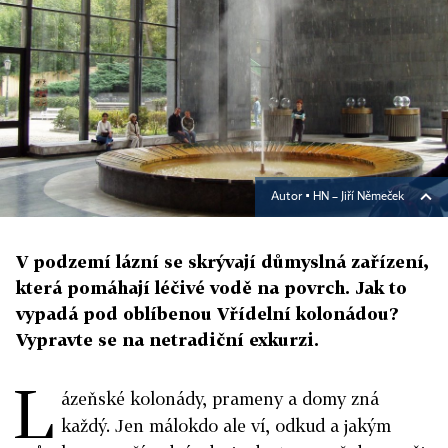
Autor ▪
HN – Jiří Němeček
V podzemí lázní se skrývají důmyslná zařízení,
která pomáhají léčivé vodě na povrch. Jak to
vypadá pod oblíbenou Vřídelní kolonádou?
Vypravte se na netradiční exkurzi.
L
ázeňské kolonády, prameny a domy zná
každý. Jen málokdo ale ví, odkud a jakým