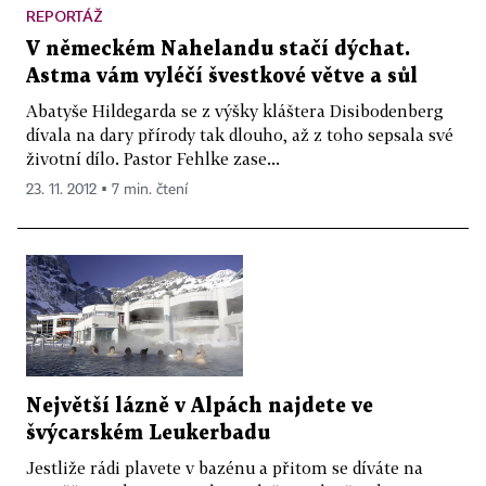
REPORTÁŽ
V německém Nahelandu stačí dýchat.
Astma vám vyléčí švestkové větve a sůl
Abatyše Hildegarda se z výšky kláštera Disibodenberg
dívala na dary přírody tak dlouho, až z toho sepsala své
životní dílo. Pastor Fehlke zase...
23. 11. 2012 ▪ 7 min. čtení
Největší lázně v Alpách najdete ve
švýcarském Leukerbadu
Jestliže rádi plavete v bazénu a přitom se díváte na