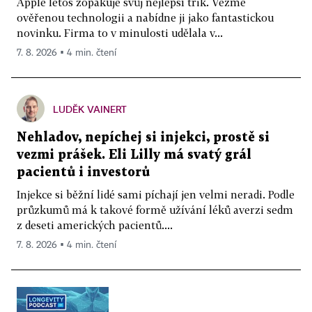
Apple letos zopakuje svůj nejlepší trik. Vezme
ověřenou technologii a nabídne ji jako fantastickou
novinku. Firma to v minulosti udělala v...
7. 8. 2026 ▪ 4 min. čtení
LUDĚK VAINERT
Nehladov, nepíchej si injekci, prostě si
vezmi prášek. Eli Lilly má svatý grál
pacientů i investorů
Injekce si běžní lidé sami píchají jen velmi neradi. Podle
průzkumů má k takové formě užívání léků averzi sedm
z deseti amerických pacientů....
7. 8. 2026 ▪ 4 min. čtení