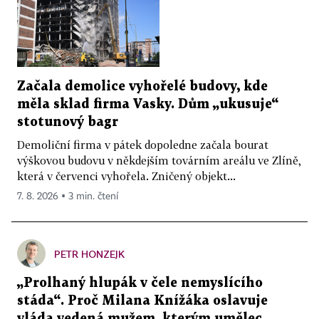
Začala demolice vyhořelé budovy, kde
měla sklad firma Vasky. Dům „ukusuje“
stotunový bagr
Demoliční firma v pátek dopoledne začala bourat
výškovou budovu v někdejším továrním areálu ve Zlíně,
která v červenci vyhořela. Zničený objekt...
7. 8. 2026 ▪ 3 min. čtení
PETR HONZEJK
„Prolhaný hlupák v čele nemyslícího
stáda“. Proč Milana Knížáka oslavuje
vláda vedená mužem, kterým umělec