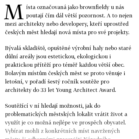
M
ísta označovaná jako brownfieldy u nás
poutají čím dál větší pozornost. A to nejen
mezi architekty nebo developery, kteří uprostřed
českých měst hledají nová místa pro své projekty.
Bývalá skladiště, opuštěné výrobní haly nebo staré
důlní areály jsou estetickou, ekologickou i
praktickou přítěží pro téměř každou větší obec.
Bolavým místům českých měst se proto věnuje i
letošní, v pořadí šestý ročník soutěže pro
architekty do 33 let Young Architect Award.
Soutěžící v ní hledají možnosti, jak do
problematických městských lokalit vrátit život a
využít je co možná nejlépe ve prospěch obyvatel.
Vybírat mohli z konkrétních míst navržených