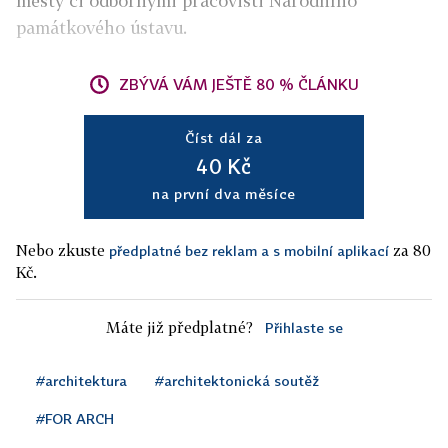
městy či odbornými pracovišti Národního
památkového ústavu.
ZBÝVÁ VÁM JEŠTĚ 80 % ČLÁNKU
Číst dál za
40 Kč
na první dva měsíce
Nebo zkuste
za 80
předplatné bez reklam a s mobilní aplikací
Kč.
Máte již předplatné?
Přihlaste se
#architektura
#architektonická soutěž
#FOR ARCH