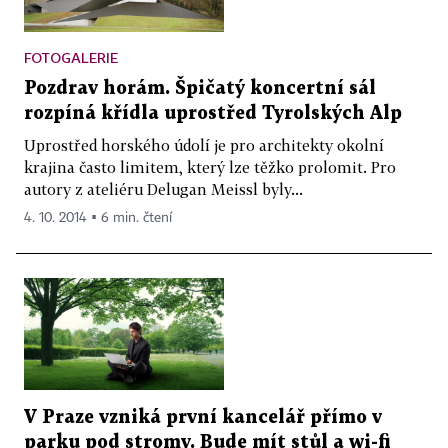
FOTOGALERIE
Pozdrav horám. Špičatý koncertní sál
rozpíná křídla uprostřed Tyrolských Alp
Uprostřed horského údolí je pro architekty okolní
krajina často limitem, který lze těžko prolomit. Pro
autory z ateliéru Delugan Meissl byly...
4. 10. 2014 ▪ 6 min. čtení
V Praze vzniká první kancelář přímo v
parku pod stromy. Bude mít stůl a wi-fi