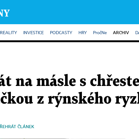
ARCHIV
REALITY
INVESTICE
PODCASTY
HRY
PročNe
D
át na másle s chřes
čkou z rýnského ryz
ŘEHRÁT ČLÁNEK