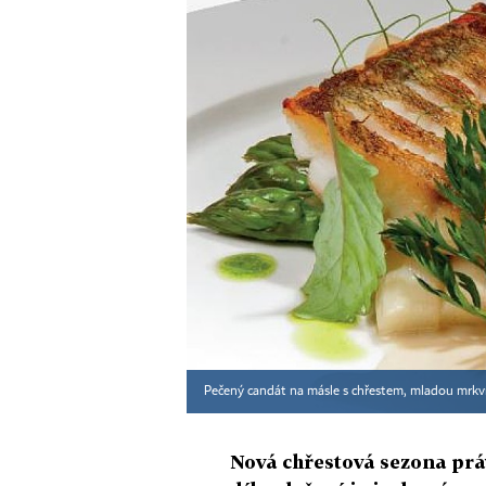
Pečený candát na másle s chřestem, mladou mrkv
Nová chřestová sezona práv