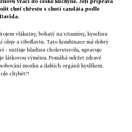
e znovu vrací do české kuchyně. Její příprava
jit chuť chřestu s chutí candáta podle
Davida.
drojem vlákniny, bohatý na vitamíny, kyselinu
ní oleje a riboflavin. Tato kombinace má dobrý
aví - snižuje hladinu cholersterolu, upravuje
šuje látkovou výměnu. Pomáhá udržet zdravé
 zásobování mozku a dalších orgánů kyslíkem.
ole chybět?!