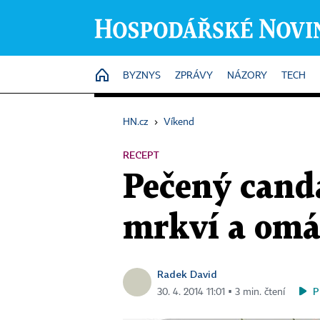
HOME
BYZNYS
ZPRÁVY
NÁZORY
TECH
HN.cz
›
Víkend
RECEPT
Pečený cand
mrkví a omá
Radek David
P
30. 4. 2014 11:01 ▪ 3 min. čtení