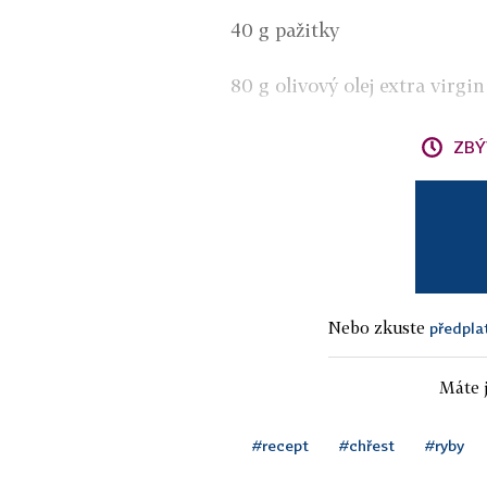
40 g pažitky
80 g olivový olej extra virgin
ZBÝ
Nebo zkuste
předpla
Máte j
#recept
#chřest
#ryby