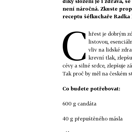
díky složení je i zdravá, s
není náročná. Zkuste propo
receptu šéfkuchaře Radka 
C
hřest je dobrým z
listovou, esenciál
vliv na lidské zdr
krevní tlak, zlep
cévy a silné srdce, zlepšuje
Tak proč by měl na českém st
Co budete potřebovat:
600 g candáta
40 g přepuštěného másla