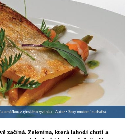
í a omáčkou z rýnského ryzlinku
Autor ▪
Sexy moderní kuchařka
ě začíná. Zelenina, která lahodí chuti a