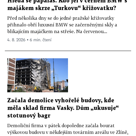
Hledá se papaláš. Kdo jel v černém BMW s
majákem skrze „Turkovu“ křižovatku?
Před několika dny se do jedné pražské křižovatky
přihnalo obří luxusní BMW se začerněnými skly a
blikajícím majáčkem na střeše. Na červenou...
4. 8. 2026 ▪ 6 min. čtení
Začala demolice vyhořelé budovy, kde
měla sklad firma Vasky. Dům „ukusuje“
stotunový bagr
Demoliční firma v pátek dopoledne začala bourat
výškovou budovu v někdejším továrním areálu ve Zlíně,