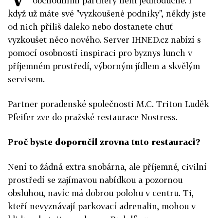
obchodními partnery není jednoduché. I
když už máte své "vyzkoušené podniky", někdy jste
od nich příliš daleko nebo dostanete chuť
vyzkoušet něco nového. Server IHNED.cz nabízí s
pomocí osobností inspiraci pro byznys lunch v
příjemném prostředí, výborným jídlem a skvělým
servisem.
Partner poradenské společnosti M.C. Triton Luděk
Pfeifer zve do pražské restaurace Nostress.
Proč byste doporučil zrovna tuto restauraci?
Není to žádná extra snobárna, ale příjemné, civilní
prostředí se zajímavou nabídkou a pozornou
obsluhou, navíc má dobrou polohu v centru. Ti,
kteří nevyznávají parkovací adrenalin, mohou v