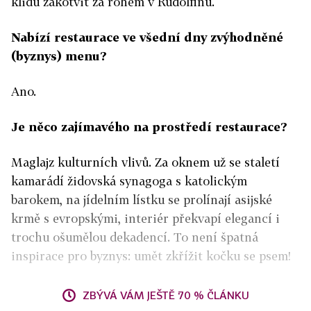
klidu zakotvit za rohem v Rudolfinu.
Nabízí restaurace ve všední dny zvýhodněné
(byznys) menu?
Ano.
Je něco zajímavého na prostředí restaurace?
Maglajz kulturních vlivů. Za oknem už se staletí
kamarádí židovská synagoga s katolickým
barokem, na jídelním lístku se prolínají asijské
krmě s evropskými, interiér překvapí elegancí i
trochu ošumělou dekadencí. To není špatná
inspirace pro byznys: umět zkřížit kočku se psem!
ZBÝVÁ VÁM JEŠTĚ 70 % ČLÁNKU