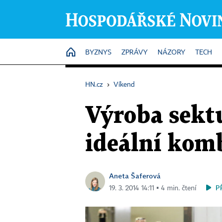
HOME
BYZNYS
ZPRÁVY
NÁZORY
TECH
HN.cz
›
Víkend
Výroba sektu
ideální komb
Aneta Šaferová
P
19. 3. 2014 14:11 ▪ 4 min. čtení