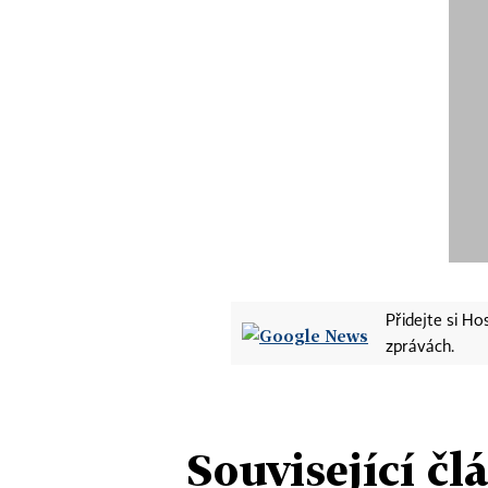
Přidejte si H
zprávách.
Související čl