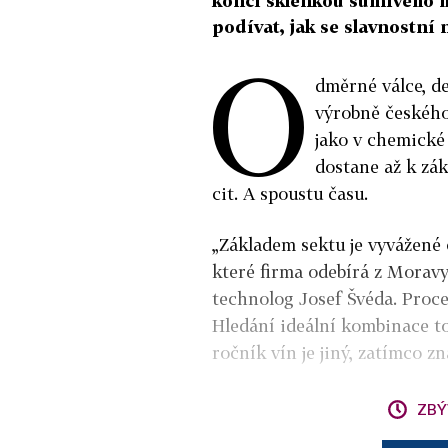
končí sklenkou šumivého mo
podívat, jak se slavnostní 
O
dměrné válce, de
výrobně českého
jako v chemické 
dostane až k zák
cit. A spoustu času.
„Základem sektu je vyvážené 
které firma odebírá z Moravy,
technolog Josef Švéda. Proce
Hledání ideální kombinace to
ročník vín je jiný, zatímco z
ZBÝ