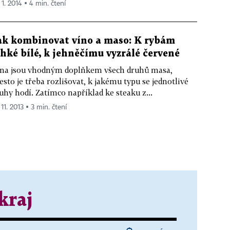
 1. 2014 ▪ 4 min. čtení
ak kombinovat víno a maso: K rybám
ehké bílé, k jehněčímu vyzrálé červené
na jsou vhodným doplňkem všech druhů masa,
esto je třeba rozlišovat, k jakému typu se jednotlivé
uhy hodí. Zatímco například ke steaku z...
 11. 2013 ▪ 3 min. čtení
kraj