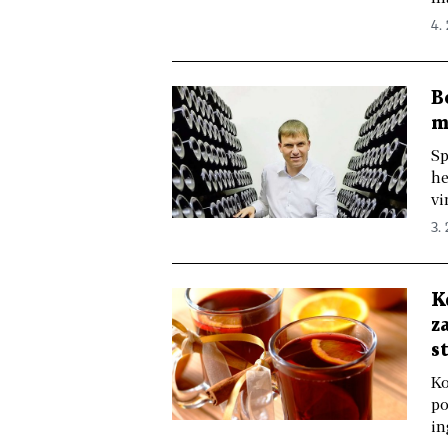
4. 
B
m
Sp
he
vi
3. 
K
z
s
Ko
po
in