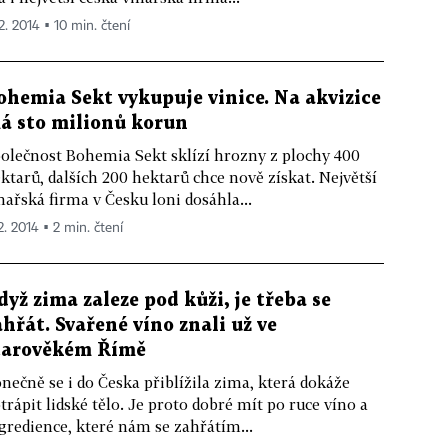
2. 2014 ▪ 10 min. čtení
ohemia Sekt vykupuje vinice. Na akvizice
á sto milionů korun
olečnost Bohemia Sekt sklízí hrozny z plochy 400
ktarů, dalších 200 hektarů chce nově získat. Největší
nařská firma v Česku loni dosáhla...
2. 2014 ▪ 2 min. čtení
dyž zima zaleze pod kůži, je třeba se
ahřát. Svařené víno znali už ve
tarověkém Římě
nečně se i do Česka přiblížila zima, která dokáže
trápit lidské tělo. Je proto dobré mít po ruce víno a
gredience, které nám se zahřátím...