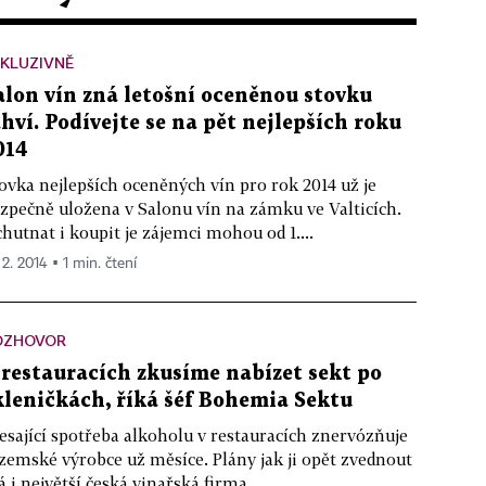
KLUZIVNĚ
alon vín zná letošní oceněnou stovku
ahví. Podívejte se na pět nejlepších roku
014
ovka nejlepších oceněných vín pro rok 2014 už je
zpečně uložena v Salonu vín na zámku ve Valticích.
hutnat i koupit je zájemci mohou od 1....
 2. 2014 ▪ 1 min. čtení
OZHOVOR
 restauracích zkusíme nabízet sekt po
kleničkách, říká šéf Bohemia Sektu
esající spotřeba alkoholu v restauracích znervózňuje
zemské výrobce už měsíce. Plány jak ji opět zvednout
 i největší česká vinařská firma...