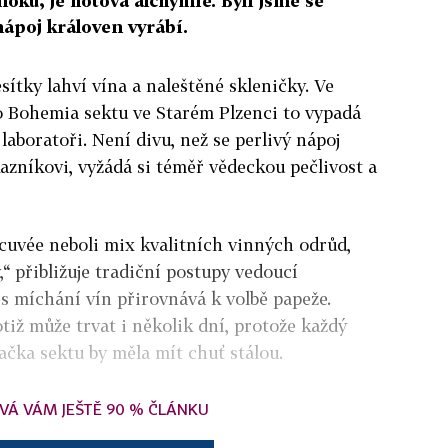
ku, je hotová alchymie. Byli jsme se
nápoj královen vyrábí.
sítky lahví vína a naleštěné skleničky. Ve
 Bohemia sektu ve Starém Plzenci to vypadá
laboratoři. Není divu, než se perlivý nápoj
azníkovi, vyžádá si téměř vědeckou pečlivost a
cuvée neboli mix kvalitních vinných odrůd,
“ přibližuje tradiční postupy vedoucí
s míchání vín přirovnává k volbě papeže.
tiž může trvat i několik dní, protože každý
načka sektu by měla mít chuť stálou.
VÁ VÁM JEŠTĚ 90 % ČLÁNKU