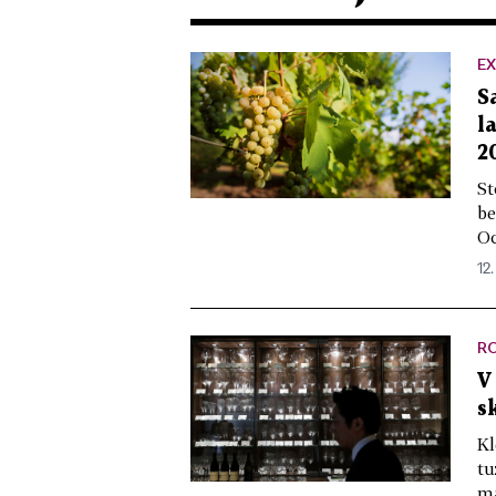
EX
S
l
2
St
be
Oc
12.
R
V
s
Kl
tu
má