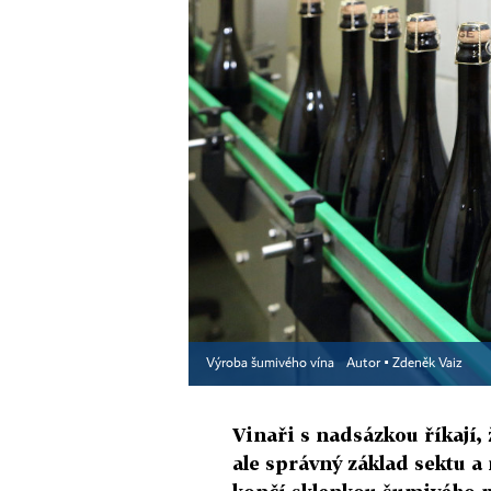
Výroba šumivého vína
Autor ▪
Zdeněk Vaiz
Vinaři s nadsázkou říkají,
ale správný základ sektu a