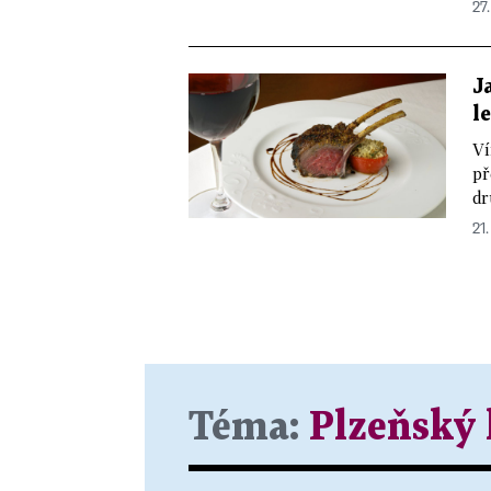
27.
J
l
Ví
př
dr
21.
Téma:
Plzeňský 