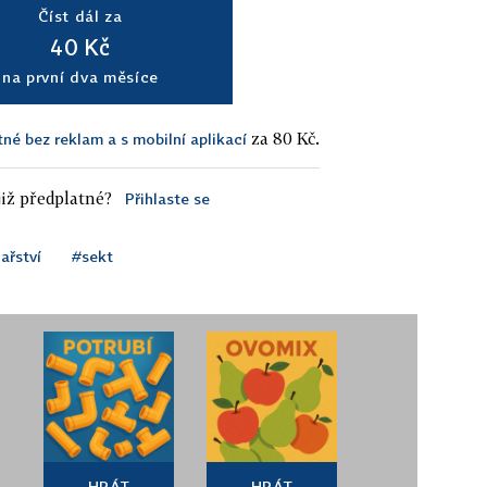
Číst dál za
40 Kč
na první dva měsíce
za 80 Kč.
tné bez reklam a s mobilní aplikací
iž předplatné?
Přihlaste se
ařství
#sekt
HRÁT
HRÁT