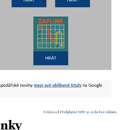
HRÁT
mezi své oblíbené tituly
ospodářské noviny
na Google
|
Předplatné HN+ je zcela bez reklam.
ánky