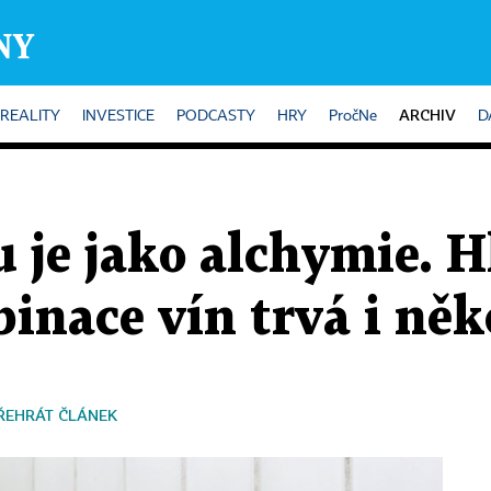
ARCHIV
REALITY
INVESTICE
PODCASTY
HRY
PročNe
D
 je jako alchymie. H
inace vín trvá i něk
ŘEHRÁT ČLÁNEK