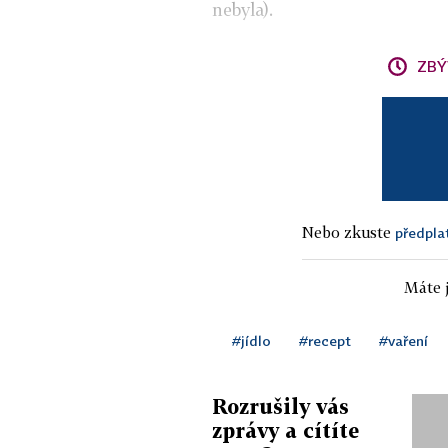
nebyla).
ZBÝ
Nebo zkuste
předpla
Máte j
#jídlo
#recept
#vaření
Rozrušily vás
zprávy a cítíte