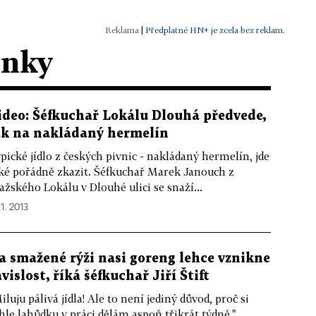
|
Předplatné HN+ je zcela bez reklam.
ánky
ideo: Šéfkuchař Lokálu Dlouhá předvede,
ak na nakládaný hermelín
pické jídlo z českých pivnic - nakládaný hermelín, jde
ké pořádně zkazit. Šéfkuchař Marek Janouch z
ažského Lokálu v Dlouhé ulici se snaží...
11. 2013
a smažené rýži nasi goreng lehce vznikne
ávislost, říká šéfkuchař Jiří Štift
iluju pálivá jídla! Ale to není jediný důvod, proč si
hle lahůdku v práci dělám aspoň třikrát týdně,"