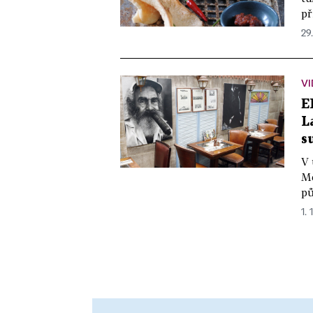
př
29.
VI
E
L
s
V 
Mě
pů
1. 