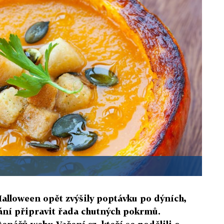
alloween opět zvýšily poptávku po dýních,
ání připravit řada chutných pokrmů.