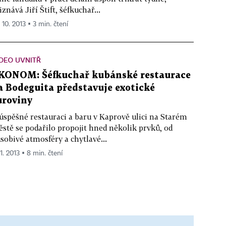
iznává Jiří Štift, šéfkuchař...
 10. 2013 ▪ 3 min. čtení
DEO UVNITŘ
KONOM: Šéfkuchař kubánské restaurace
a Bodeguita představuje exotické
uroviny
úspěšné restauraci a baru v Kaprově ulici na Starém
stě se podařilo propojit hned několik prvků, od
sobivé atmosféry a chytlavé...
11. 2013 ▪ 8 min. čtení