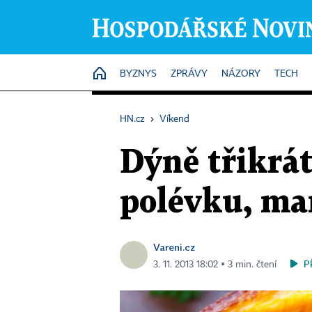
HOME
BYZNYS
ZPRÁVY
NÁZORY
TECH
HN.cz
›
Víkend
Dýně třikrát
polévku, ma
Vareni.cz
P
3. 11. 2013 18:02 ▪ 3 min. čtení