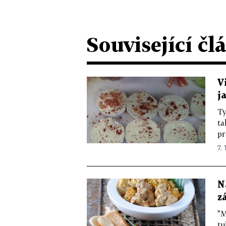
Související čl
V
j
Ty
ta
pr
7. 
N
z
"M
tu