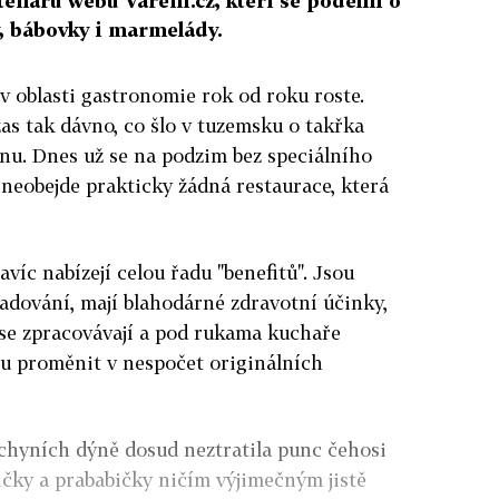
enářů webu Vaření.cz, kteří se podělili o
, bábovky i marmelády.
 v oblasti gastronomie rok od roku roste.
as tak dávno, co šlo v tuzemsku o takřka
inu. Dnes už se na podzim bez speciálního
eobejde prakticky žádná restaurace, která
víc nabízejí celou řadu "benefitů". Jsou
adování, mají blahodárné zdravotní účinky,
 se zpracovávají a pod rukama kuchaře
u proměnit v nespočet originálních
chyních dýně dosud neztratila punc čehosi
ičky a prababičky ničím výjimečným jistě