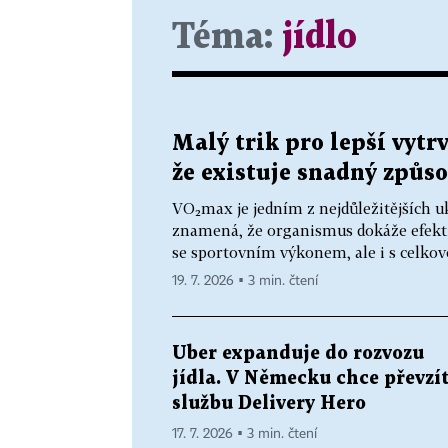
Téma:
jídlo
Malý trik pro lepší vytr
že existuje snadný způso
VO₂max je jedním z nejdůležitějších u
znamená, že organismus dokáže efektiv
se sportovním výkonem, ale i s celkovo
19. 7. 2026 ▪ 3 min. čtení
Uber expanduje do rozvozu
jídla. V Německu chce převzí
službu Delivery Hero
17. 7. 2026 ▪ 3 min. čtení