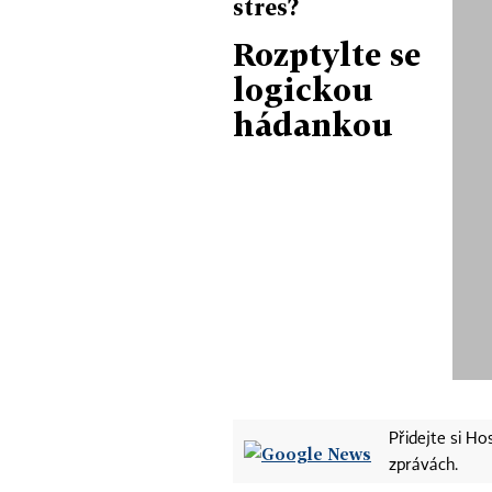
stres?
Rozptylte se
logickou
hádankou
Přidejte si H
zprávách.