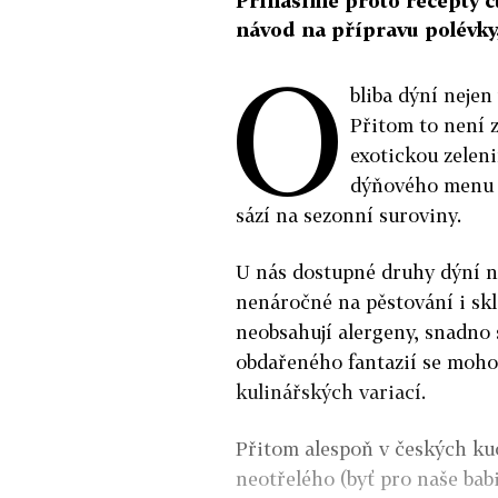
Přinášíme proto recepty čt
návod na přípravu polévky
O
bliba dýní nejen
Přitom to není z
exotickou zelen
dýňového menu n
sází na sezonní suroviny.
U nás dostupné druhy dýní na
nenáročné na pěstování i skl
neobsahují alergeny, snadno
obdařeného fantazií se moho
kulinářských variací.
Přitom alespoň v českých ku
neotřelého (byť pro naše bab