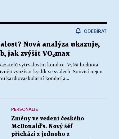
ODEBÍRAT
valost? Nová analýza ukazuje,
b, jak zvýšit VO₂max
kazatelů vytrvalostní kondice. Vyšší hodnota
něji využívat kyslík ve svalech. Souvisí nejen
u kardiovaskulární kondicí a...
PERSONÁLIE
t
Změny ve vedení českého
McDonald’s. Nový šéf
přichází z jednoho z