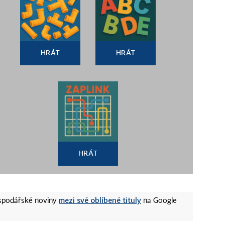
HRÁT
HRÁT
HRÁT
mezi své oblíbené tituly
ospodářské noviny
na Google