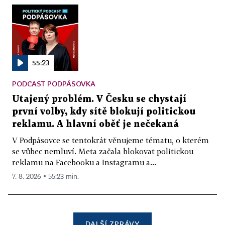
55:23
PODCAST PODPÁSOVKA
Utajený problém. V Česku se chystají
první volby, kdy sítě blokují politickou
reklamu. A hlavní oběť je nečekaná
V Podpásovce se tentokrát věnujeme tématu, o kterém
se vůbec nemluví. Meta začala blokovat politickou
reklamu na Facebooku a Instagramu a...
7. 8. 2026 ▪ 55:23 min.
DALŠÍ ZPRÁVY