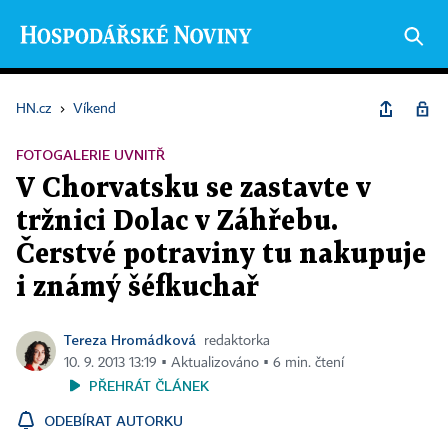
HN.cz
›
Víkend
FOTOGALERIE UVNITŘ
V Chorvatsku se zastavte v
tržnici Dolac v Záhřebu.
Čerstvé potraviny tu nakupuje
i známý šéfkuchař
Tereza Hromádková
redaktorka
10. 9. 2013 13:19 ▪ Aktualizováno ▪ 6 min. čtení
PŘEHRÁT ČLÁNEK
ODEBÍRAT AUTORKU