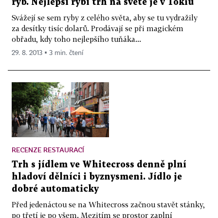
ryb. Nejlepší rybí trh na světě je v Tokiu
Svážejí se sem ryby z celého světa, aby se tu vydražily
za desítky tisíc dolarů. Prodávají se při magickém
obřadu, kdy toho nejlepšího tuňáka...
29. 8. 2013 ▪ 3 min. čtení
RECENZE RESTAURACÍ
Trh s jídlem ve Whitecross denně plní
hladoví dělníci i byznysmeni. Jídlo je
dobré automaticky
Před jedenáctou se na Whitecross začnou stavět stánky,
po třetí je po všem. Mezitím se prostor zaplní