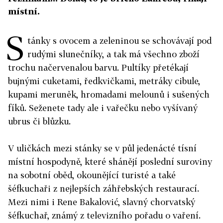
místní.
S
tánky s ovocem a zeleninou se schovávají pod
rudými slunečníky, a tak má všechno zboží
trochu načervenalou barvu. Pultíky přetékají
bujnými cuketami, ředkvičkami, metráky cibule,
kupami meruněk, hromadami melounů i sušených
fíků. Seženete tady ale i vařečku nebo vyšívaný
ubrus či blůzku.
V uličkách mezi stánky se v půl jedenácté tísní
místní hospodyně, které shánějí poslední suroviny
na sobotní oběd, okounějící turisté a také
šéfkuchaři z nejlepších záhřebských restaurací.
Mezi nimi i Rene Bakalović, slavný chorvatský
šéfkuchař, známý z televizního pořadu o vaření.