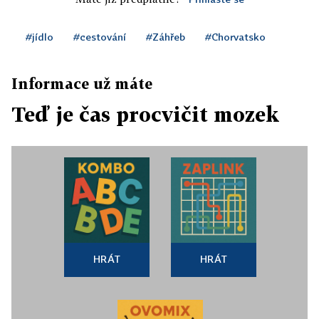
#jídlo
#cestování
#Záhřeb
#Chorvatsko
Informace už máte
Teď je čas procvičit mozek
HRÁT
HRÁT