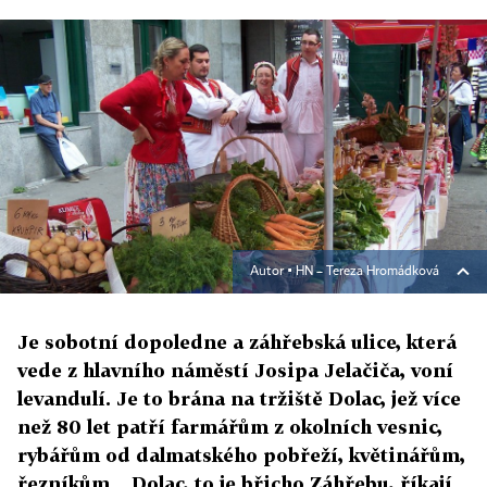
Autor ▪
HN – Tereza Hromádková
Je sobotní dopoledne a záhřebská ulice, která
vede z hlavního náměstí Josipa Jelačiča, voní
levandulí. Je to brána na tržiště Dolac, jež více
než 80 let patří farmářům z okolních vesnic,
rybářům od dalmatského pobřeží, květinářům,
řezníkům... Dolac, to je břicho Záhřebu, říkají