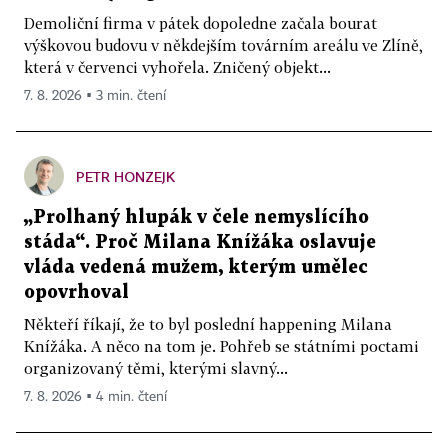
Demoliční firma v pátek dopoledne začala bourat
výškovou budovu v někdejším továrním areálu ve Zlíně,
která v červenci vyhořela. Zničený objekt...
7. 8. 2026 ▪ 3 min. čtení
PETR HONZEJK
„Prolhaný hlupák v čele nemyslícího
stáda“. Proč Milana Knížáka oslavuje
vláda vedená mužem, kterým umělec
opovrhoval
Někteří říkají, že to byl poslední happening Milana
Knížáka. A něco na tom je. Pohřeb se státními poctami
organizovaný těmi, kterými slavný...
7. 8. 2026 ▪ 4 min. čtení