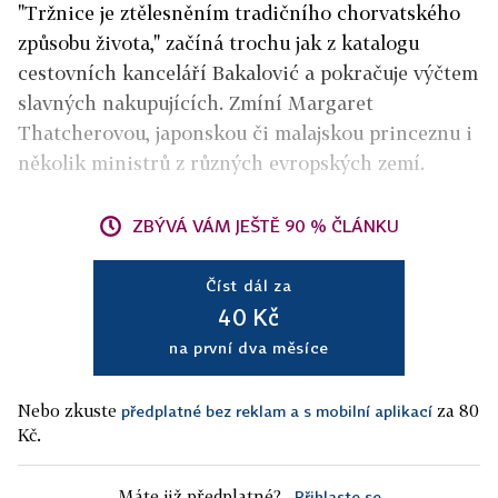
"Tržnice je ztělesněním tradičního chorvatského
způsobu života," začíná trochu jak z katalogu
cestovních kanceláří Bakalović a pokračuje výčtem
slavných nakupujících. Zmíní Margaret
Thatcherovou, japonskou či malajskou princeznu i
několik ministrů z různých evropských zemí.
ZBÝVÁ VÁM JEŠTĚ 90 % ČLÁNKU
Číst dál za
40 Kč
na první dva měsíce
Nebo zkuste
za 80
předplatné bez reklam a s mobilní aplikací
Kč.
Máte již předplatné?
Přihlaste se