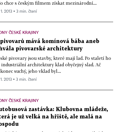
o chce s českým filmem získat mezinárodní...
 1. 2013 ▪ 3 min. čtení
ONY ČESKÉ KRAJINY
 pivovarů mává komínová bába aneb
hvála pivovarské architektury
ské pivovary jsou stavby, které mají lad. Po staletí ho
 industriální architektury klad obyčejný slad. Ač
konec suchý, jeho vklad byl...
 1. 2013 ▪ 3 min. čtení
ONY ČESKÉ KRAJINY
utobusová zastávka: Klubovna mládeže,
terá je už velká na hřiště, ale malá na
ospodu