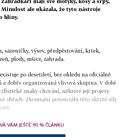
. Zahrádkáři mají své motyky, kosy a srpy,
Minulost ale ukázala, že tyto nástroje
 hlíny.
, sazeničky, výsev, předpěstování, krtek,
izeň, plody, mšice, zahrada.
xistuje po desetiletí, bez ohledu na oficiálně
ná a dobře organizovaná vlivová skupina. V době
ifistické znaky chování, některé její projevy
 obřady. Zkoumání potenciálu této skryté síly
atě.
VÁ VÁM JEŠTĚ 90 % ČLÁNKU