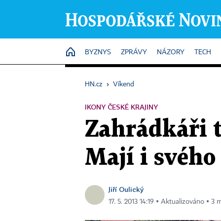
HOME
BYZNYS
ZPRÁVY
NÁZORY
TECH
HN.cz
›
Víkend
IKONY ČESKÉ KRAJINY
Zahrádkáři t
Mají i svého
Jiří Oulický
17. 5. 2013 14:19 ▪ Aktualizováno ▪ 3 m