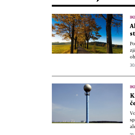
IK
A
s
Po
zj
ob
30
IK
K
č
Vo
sp
al
21.