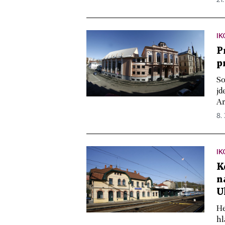
IK
P
p
So
jd
Ar
8. 
IK
K
n
U
He
hl