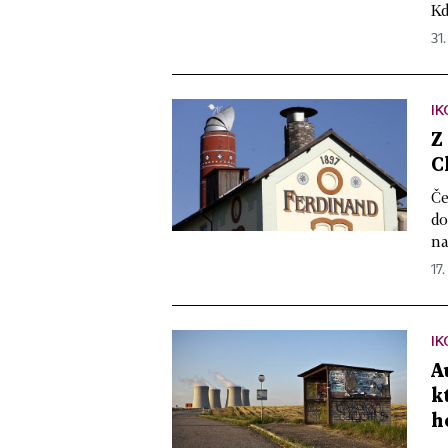
Kd
31.
IK
Z
C
Če
do
na
17.
IK
A
k
h