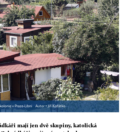
kolonie v Praze-Libni
Autor ▪
Jiří Koťátko
ádkáři mají jen dvě skupiny, katolická