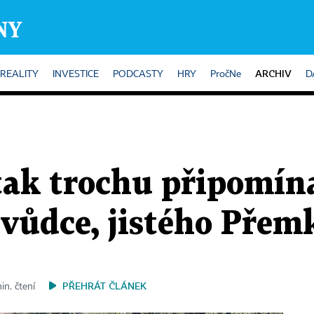
ARCHIV
REALITY
INVESTICE
PODCASTY
HRY
PročNe
D
ak trochu připomína
 vůdce, jistého Přem
PŘEHRÁT ČLÁNEK
in. čtení