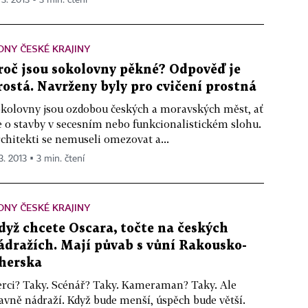
ONY ČESKÉ KRAJINY
roč jsou sokolovny pěkné? Odpověď je
rostá. Navrženy byly pro cvičení prostná
kolovny jsou ozdobou českých a moravských měst, ať
e o stavby v secesním nebo funkcionalistickém slohu.
chitekti se nemuseli omezovat a...
3. 2013 ▪ 3 min. čtení
ONY ČESKÉ KRAJINY
dyž chcete Oscara, točte na českých
ádražích. Mají půvab s vůní Rakousko-
herska
rci? Taky. Scénář? Taky. Kameraman? Taky. Ale
avně nádraží. Když bude menší, úspěch bude větší.