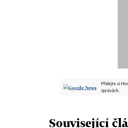
Přidejte si H
zprávách.
Související čl