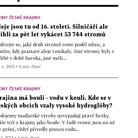
ONY ČESKÉ KRAJINY
leje jsou tu od 16. století. Silničáři ale
tihli za pět let vykácet 53 744 stromů
dívejte se, jaký druh stromů roste podél silnic, a
istíte, kdy prastaré aleje vznikaly. Jiné stromy byly v
libě v době baroka, jiné měli...
. 4. 2013 ▪ 3 min. čtení
ONY ČESKÉ KRAJINY
rajina má bouli - vodu v kouli. Kde se v
eských obcích vzaly vysoké hydroglóby?
dojemy maďarské výroby nevypadají právě hezky,
íše trčí z krajiny jako boule. V řadě vesnic jsou na ně
e pyšní, vždyť přivedly pitnou vodu...
 3. 2013 ▪ 3 min. čtení