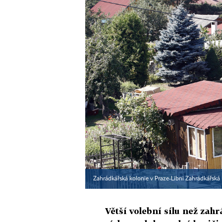
Zahrádkářská kolonie v Praze-Libni Zahrádkářská 
Větší volební sílu než zahr