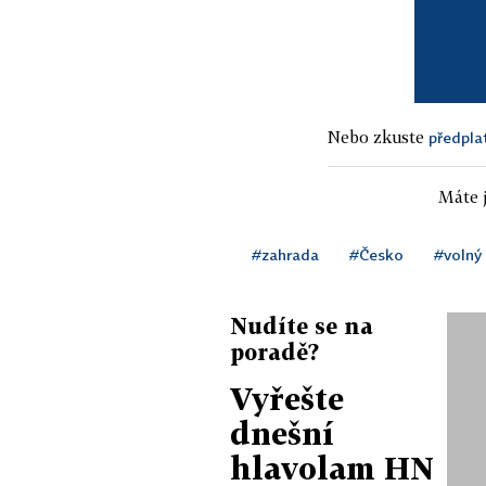
Nebo zkuste
předpla
Máte j
#zahrada
#Česko
#volný
Nudíte se na
poradě?
Vyřešte
dnešní
hlavolam HN