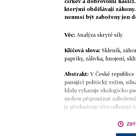
církev a dobrovolní hasiči
kterými obdělávají záhony. 
nemusí být zabořeny jen do
Věc:
Analýza skryté síly
Klíčová slova:
Skleník, záhon
papriky, zálivka, hnojení, skl
Abstrakt:
V České republice e
panující politický režim, sil
klidu vykazuje ekologicko-pac
mohou připomínat náboženské
je předmětem této odborné st
ZBÝ