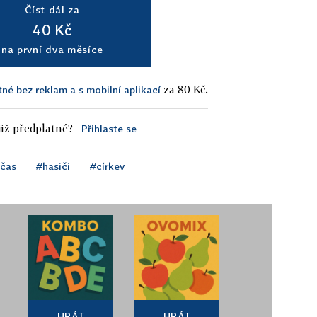
Číst dál za
40 Kč
na první dva měsíce
za 80 Kč.
tné bez reklam a s mobilní aplikací
iž předplatné?
Přihlaste se
 čas
#hasiči
#církev
HRÁT
HRÁT