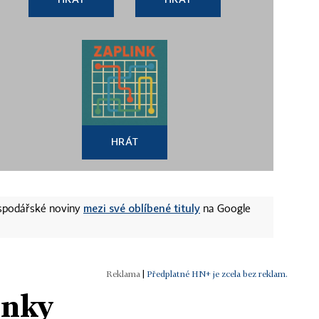
HRÁT
mezi své oblíbené tituly
ospodářské noviny
na Google
|
Předplatné HN+ je zcela bez reklam.
ánky