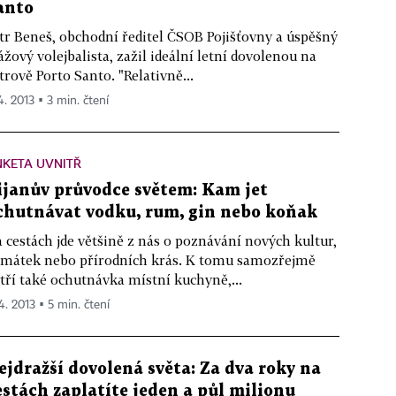
anto
tr Beneš, obchodní ředitel ČSOB Pojišťovny a úspěšný
ážový volejbalista, zažil ideální letní dovolenou na
trově Porto Santo. "Relativně...
4. 2013 ▪ 3 min. čtení
KETA UVNITŘ
ijanův průvodce světem: Kam jet
chutnávat vodku, rum, gin nebo koňak
 cestách jde většině z nás o poznávání nových kultur,
mátek nebo přírodních krás. K tomu samozřejmě
tří také ochutnávka místní kuchyně,...
4. 2013 ▪ 5 min. čtení
ejdražší dovolená světa: Za dva roky na
estách zaplatíte jeden a půl milionu