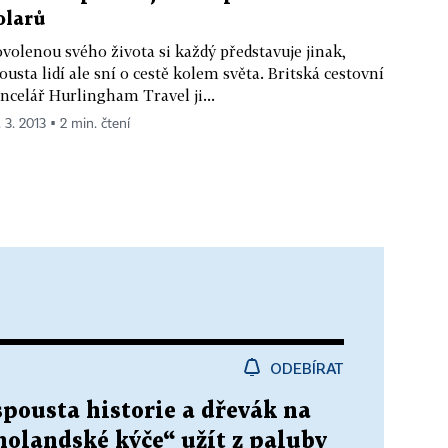
olarů
volenou svého života si každý představuje jinak,
ousta lidí ale sní o cestě kolem světa. Britská cestovní
ncelář Hurlingham Travel ji...
 3. 2013 ▪ 2 min. čtení
ODEBÍRAT
spousta historie a dřevák na
„holandské kýče“ užít z paluby