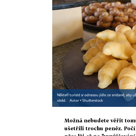
Někteří turisté si odnesou jídlo ze snídaně, aby uš
oběd.
Autor ▪
Shutterstock
Možná nebudete věřit tomu,
ušetřili trochu peněz. Poč