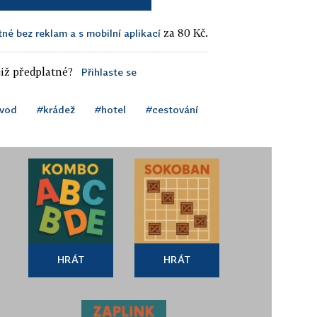
za 80 Kč.
tné bez reklam a s mobilní aplikací
iž předplatné?
Přihlaste se
vod
#krádež
#hotel
#cestování
HRÁT
HRÁT