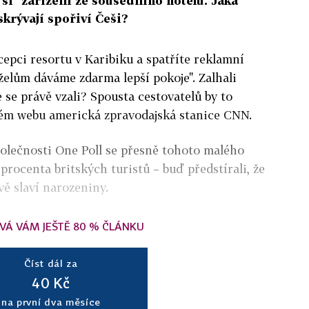
 si" zařízení ze sousedního hotelu. Jaká
skrývají spořiví Češi?
cepci resortu v Karibiku a spatříte reklamní
elům dáváme zdarma lepší pokoje". Zalhali
e se právě vzali? Spousta cestovatelů by to
svém webu americká zpravodajská stanice CNN.
olečnosti One Poll se přesně tohoto malého
procenta britských turistů – buď předstírali, že
vě slaví narozeniny.
VÁ VÁM JEŠTĚ 80 % ČLÁNKU
Číst dál za
40 Kč
na první dva měsíce