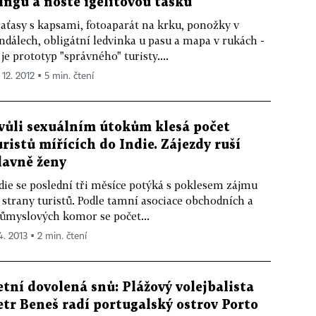
fingu a noste igelitovou tašku
aťasy s kapsami, fotoaparát na krku, ponožky v
ndálech, obligátní ledvinka u pasu a mapa v rukách -
 je prototyp "správného" turisty....
 12. 2012 ▪ 5 min. čtení
vůli sexuálním útokům klesá počet
uristů mířících do Indie. Zájezdy ruší
lavně ženy
die se poslední tři měsíce potýká s poklesem zájmu
 strany turistů. Podle tamní asociace obchodních a
ůmyslových komor se počet...
4. 2013 ▪ 2 min. čtení
etní dovolená snů: Plážový volejbalista
etr Beneš radí portugalský ostrov Porto