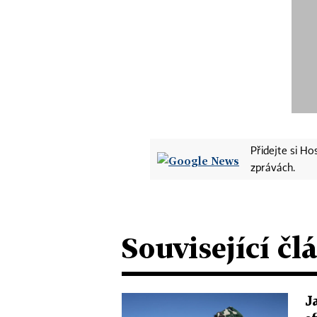
Přidejte si H
zprávách.
Související čl
J