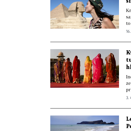
s
Kr
sa
to
16.
K
t
h
In
ze
pr
3. 
L
P