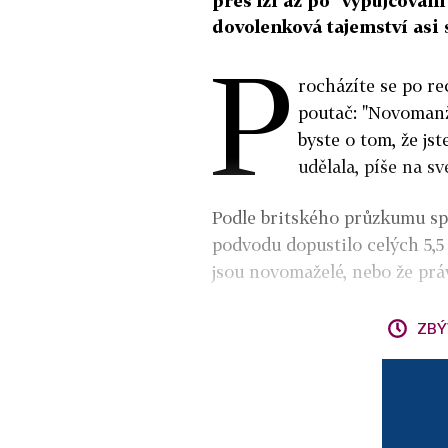
přes lži až po "vypůjčování
dovolenková tajemství asi 
P
rocházíte se po re
poutač: "Novomanž
byste o tom, že jst
udělala, píše na 
Podle britského průzkumu sp
podvodu dopustilo celých 5,5 
jsou novomaželé, nebo že prá
ZBÝ