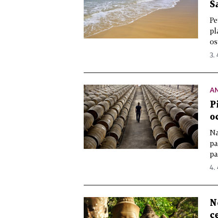
S
Pe
pl
os
3. 
AN
P
o
Na
pa
pa
4. 
N
c