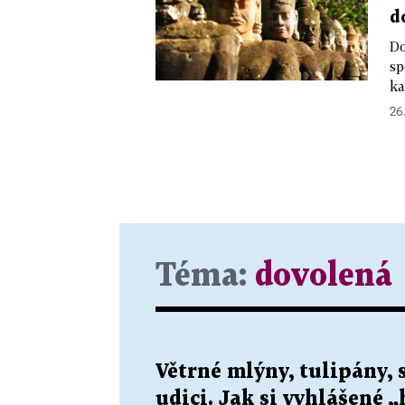
d
Do
sp
ka
26.
Téma:
dovolená
Větrné mlýny, tulipány, 
udici. Jak si vyhlášené 