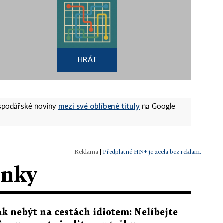
HRÁT
mezi své oblíbené tituly
ospodářské noviny
na Google
|
Předplatné HN+ je zcela bez reklam.
ánky
ak nebýt na cestách idiotem: Nelíbejte