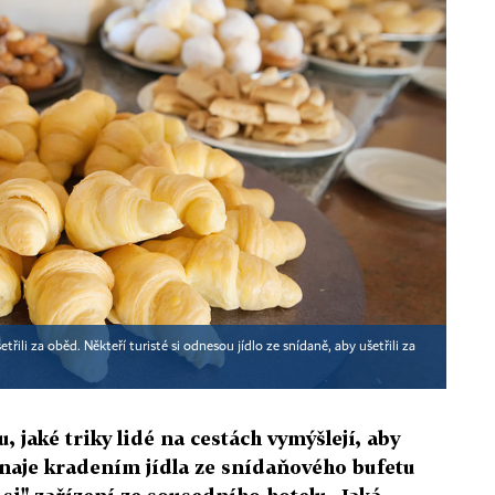
etřili za oběd. Někteří turisté si odnesou jídlo ze snídaně, aby ušetřili za
 jaké triky lidé na cestách vymýšlejí, aby
ínaje kradením jídla ze snídaňového bufetu