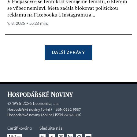
V Podpásovce se tentokrát věnujeme tématu, o kterém
se vůbec nemluví. Meta začala blokovat politickou
reklamu na Facebooku a Instagramu a...
7. 8. 2026 ▪ 55:23 min.
DALŠÍ ZPRÁVY
©
1996-2026
Economia, a.s.
Hospodářské noviny (print) ISSN 0862-9587
Hospodářské noviny (online) ISSN 2787-950X
Certifikováno
Sledujte nás