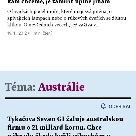
kam chceme, je zamířit úplně jinam
O lavičkách podél moře, které mají svá jména, o
zpívajících lampách nebo o růžových dveřích se žlutou
klikou. O nevšedních věcech, jež zažívá v...
14. 11. 2012 ▪ 1 min. čtení
Téma:
Austrálie
ODEBÍRAT
Tykačova Sev.en GI žaluje australskou
firmu o 21 miliard korun. Chce