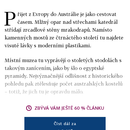
P
řijet z Evropy do Austrálie je jako cestovat
časem. Mlžný opar nad střechami katedrál
střídají zrcadlové stěny mrakodrapů. Namísto
kamenných mostů ze čtrnáctého století tu najdete
visuté lávky s moderními plastikami.
Místní muzea tu vyprávějí o stoletých stodolách s
takovým zanícením, jako by šlo o egyptské
pyramidy. Nejvýznačnější odlišnost z historického
pohledu pak ztělesňuje počet australských kostelů
– totiž, že jich tu je opravdu málo.
ZBÝVÁ VÁM JEŠTĚ 60 % ČLÁNKU
Číst dál za