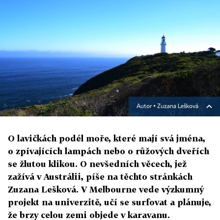
Autor ▪
Zuzana Lešková
O lavičkách podél moře, které mají svá jména,
o zpívajících lampách nebo o růžových dveřích
se žlutou klikou. O nevšedních věcech, jež
zažívá v Austrálii, píše na těchto stránkách
Zuzana Lešková. V Melbourne vede výzkumný
projekt na univerzitě, učí se surfovat a plánuje,
že brzy celou zemi objede v karavanu.