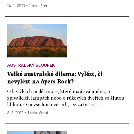
14. 1. 2013 ▪ 1 min. čtení
AUSTRALSKÝ SLOUPEK
Velké australské dilema: Vylézt, či
nevylézt na Ayers Rock?
O lavičkách podél moře, které mají svá jména, o
zpívajících lampách nebo o růžových dveřích se žlutou
klikou. O nevšedních věcech, jež zažívá v...
8. 1. 2013 ▪ 1 min. čtení