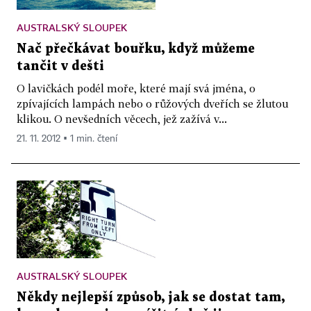
AUSTRALSKÝ SLOUPEK
Nač přečkávat bouřku, když můžeme
tančit v dešti
O lavičkách podél moře, které mají svá jména, o
zpívajících lampách nebo o růžových dveřích se žlutou
klikou. O nevšedních věcech, jež zažívá v...
21. 11. 2012 ▪ 1 min. čtení
AUSTRALSKÝ SLOUPEK
Někdy nejlepší způsob, jak se dostat tam,