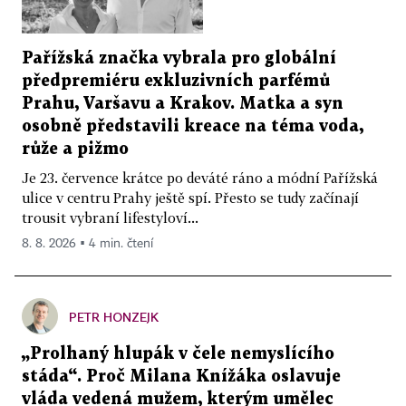
Pařížská značka vybrala pro globální
předpremiéru exkluzivních parfémů
Prahu, Varšavu a Krakov. Matka a syn
osobně představili kreace na téma voda,
růže a pižmo
Je 23. července krátce po deváté ráno a módní Pařížská
ulice v centru Prahy ještě spí. Přesto se tudy začínají
trousit vybraní lifestyloví...
8. 8. 2026 ▪ 4 min. čtení
PETR HONZEJK
„Prolhaný hlupák v čele nemyslícího
stáda“. Proč Milana Knížáka oslavuje
vláda vedená mužem, kterým umělec