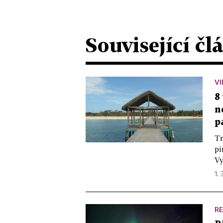
Související čl
VI
8
n
p
Tr
pi
Vy
1. 
R