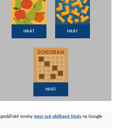
HRÁT
HRÁT
HRÁT
mezi své oblíbené tituly
ospodářské noviny
na Google