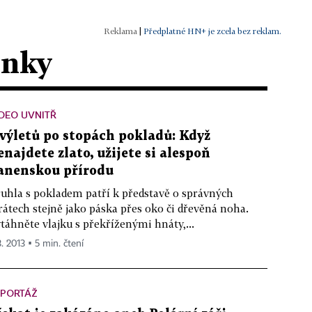
|
Předplatné HN+ je zcela bez reklam.
ánky
DEO UVNITŘ
 výletů po stopách pokladů: Když
enajdete zlato, užijete si alespoň
anenskou přírodu
uhla s pokladem patří k představě o správných
rátech stejně jako páska přes oko či dřevěná noha.
táhněte vlajku s překříženými hnáty,...
3. 2013 ▪ 5 min. čtení
EPORTÁŽ