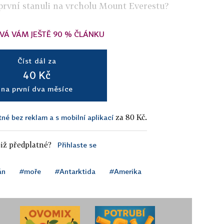
 první stanuli na vrcholu Mount Everestu?
VÁ VÁM JEŠTĚ 90 % ČLÁNKU
Číst dál za
40 Kč
na první dva měsíce
za 80 Kč.
tné bez reklam a s mobilní aplikací
iž předplatné?
Přihlaste se
án
#moře
#Antarktida
#Amerika