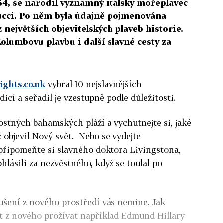
454, se narodil významný italský mořeplavec
ucci. Po něm byla údajně pojmenována
z největších objevitelských plaveb historie.
lumbovu plavbu i další slavné cesty za
ights.co.uk
vybral 10 nejslavnějších
icí a seřadil je vzestupně podle důležitosti.
ostných bahamských pláží a vychutnejte si, jaké
 objevil Nový svět. Nebo se vydejte
řipomeňte si slavného doktora Livingstona,
hlásili za nezvěstného, když se toulal po
rušení z nového prostředí vás nemine. Jak
st z nového prožívat například Edmund Hillary