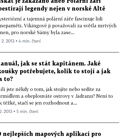
ískat je zakázáno aneb Polární záři
bestírají legendy nejen v norské Altě
steriózní a tajemná polární záře fascinuje lidi
nepaměti. Vikingové ji považovali za světla mrtvých
nen, pro norské Sámy byla zase...
. 2. 2013 ▪ 4 min. čtení
anuál, jak se stát kapitánem. Jaké
koušky potřebujete, kolik to stojí a jak
a to?
ili jste někdy o tom, jak stojíte nebo sedíte za
rmidlem a obeplouváte ostrovy v Jadranu? Není to
k těžké, stačí se jen rozhodnout a...
2. 2013 ▪ 5 min. čtení
0 nejlepších mapových aplikací pro