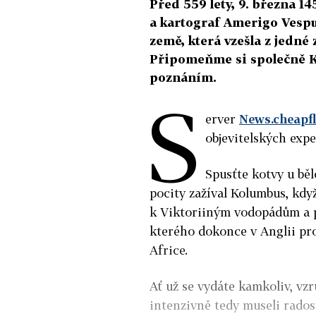
Před 559 lety, 9. března 1
a kartograf Amerigo Vesp
země, která vzešla z jedné 
Připomeňme si společně Ko
poznáním.
S
erver
News.cheapfl
objevitelských exped
Spusťte kotvy u běl
pocity zažíval Kolumbus, když
k Viktoriiným vodopádům a p
kterého dokonce v Anglii pro
Africe.
Ať už se vydáte kamkoliv, vz
intenzivně tedy museli rado