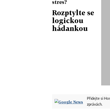
stres?
Rozptylte se
logickou
hádankou
Přidejte si H
zprávách.