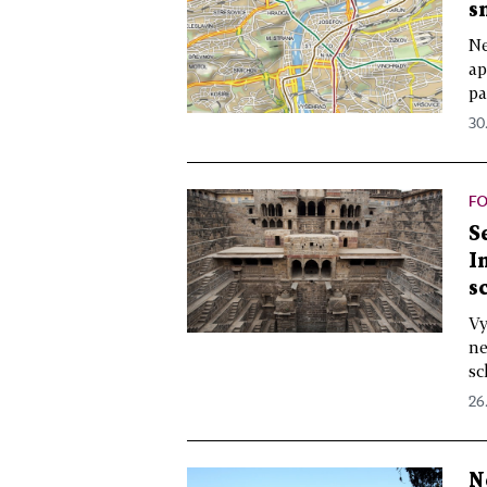
s
Ne
ap
pa
30.
F
S
I
s
Vy
ne
sc
26
N