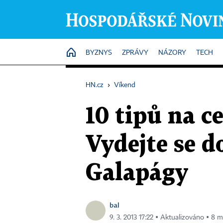
HOME
BYZNYS
ZPRÁVY
NÁZORY
TECH
HN.cz
›
Víkend
10 tipů na c
Vydejte se d
Galapágy
bal
9. 3. 2013 17:22 ▪ Aktualizováno ▪ 8 m