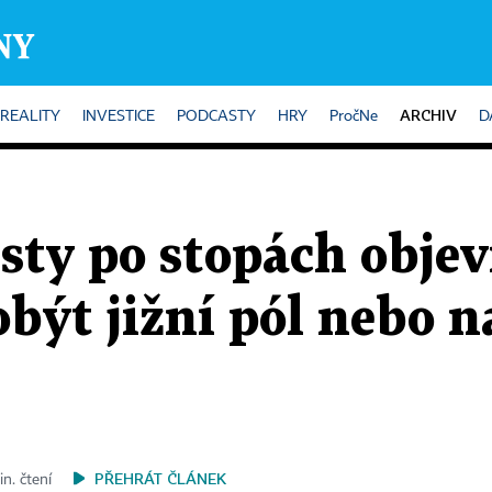
ARCHIV
REALITY
INVESTICE
PODCASTY
HRY
PročNe
D
esty po stopách objev
obýt jižní pól nebo n
PŘEHRÁT ČLÁNEK
in. čtení