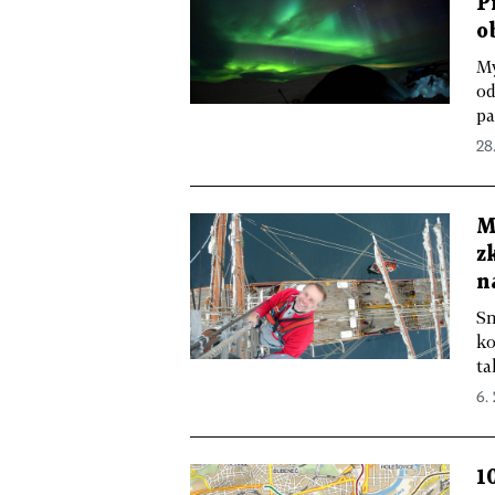
P
o
My
od
pa
28
M
z
n
Sn
ko
ta
6. 
1