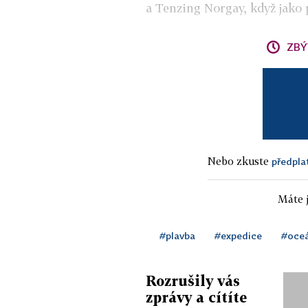
a Tenzing Norgay, když jako
ZBÝ
Nebo zkuste
předpla
Máte j
#plavba
#expedice
#oce
Rozrušily vás
zprávy a cítíte