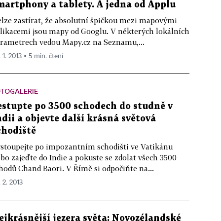
martphony a tablety. A jedna od Applu
lze zastírat, že absolutní špičkou mezi mapovými
likacemi jsou mapy od Googlu. V některých lokálních
rametrech vedou Mapy.cz na Seznamu,...
 1. 2013 ▪ 5 min. čtení
OTOGALERIE
estupte po 3500 schodech do studně v
ndii a objevte další krásná světová
chodiště
stoupejte po impozantním schodišti ve Vatikánu
bo zajeďte do Indie a pokuste se zdolat všech 3500
hodů Chand Baori. V Římě si odpočiňte na...
. 2. 2013
ejkrásnější jezera světa: Novozélandské