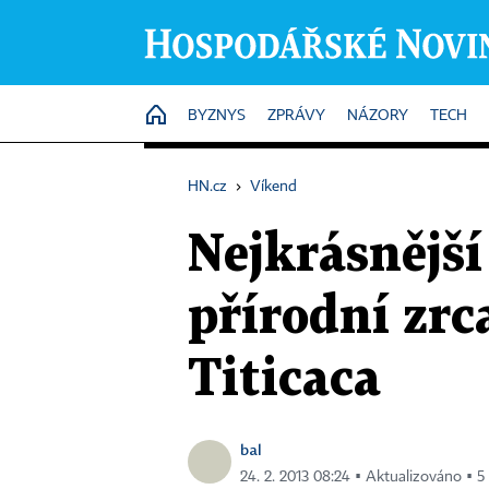
HOME
BYZNYS
ZPRÁVY
NÁZORY
TECH
HN.cz
›
Víkend
Nejkrásnější
přírodní zrc
Titicaca
bal
24. 2. 2013 08:24 ▪ Aktualizováno ▪ 5 