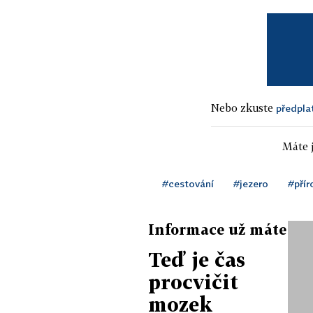
Nebo zkuste
předpla
Máte j
#cestování
#jezero
#přír
Informace už máte
Teď je čas
procvičit
mozek