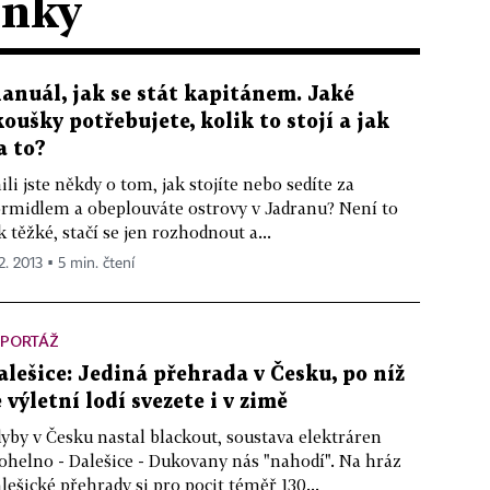
ánky
anuál, jak se stát kapitánem. Jaké
koušky potřebujete, kolik to stojí a jak
a to?
ili jste někdy o tom, jak stojíte nebo sedíte za
rmidlem a obeplouváte ostrovy v Jadranu? Není to
k těžké, stačí se jen rozhodnout a...
2. 2013 ▪ 5 min. čtení
EPORTÁŽ
alešice: Jediná přehrada v Česku, po níž
e výletní lodí svezete i v zimě
yby v Česku nastal blackout, soustava elektráren
helno - Dalešice - Dukovany nás "nahodí". Na hráz
lešické přehrady si pro pocit téměř 130...