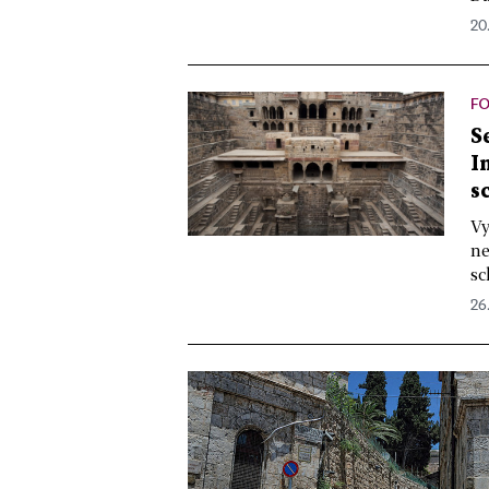
20.
F
S
I
s
Vy
ne
sc
26