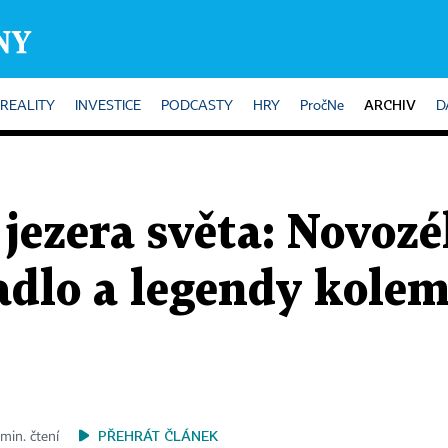
ARCHIV
REALITY
INVESTICE
PODCASTY
HRY
PročNe
D
 jezera světa: Novoz
adlo a legendy kolem
PŘEHRÁT ČLÁNEK
min. čtení