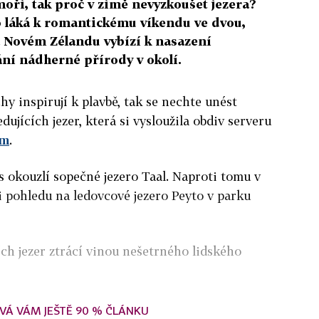
 moři, tak proč v zimě nevyzkoušet jezera?
o láká k romantickému víkendu ve dvou,
 Novém Zélandu vybízí k nasazení
ní nádherné přírody v okolí.
hy inspirují k plavbě, tak se nechte unést
dujících jezer, která si vysloužila obdiv serveru
om
.
ás okouzlí sopečné jezero Taal. Naproti tomu v
 pohledu na ledovcové jezero Peyto v parku
ích jezer ztrácí vinou nešetrného lidského
VÁ VÁM JEŠTĚ 90 % ČLÁNKU