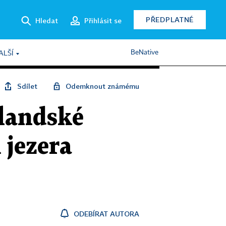
PŘEDPLATNÉ
Hledat
Přihlásit se
BeNative
ALŠÍ
Sdílet
Odemknout známému
élandské
 jezera
ODEBÍRAT AUTORA