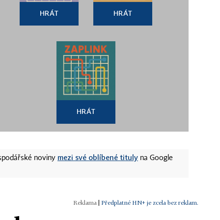
HRÁT
HRÁT
HRÁT
mezi své oblíbené tituly
ospodářské noviny
na Google
|
Předplatné HN+ je zcela bez reklam.