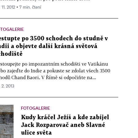
 11. 2012 ▪ 7 min. čtení
OTOGALERIE
estupte po 3500 schodech do studně v
ndii a objevte další krásná světová
chodiště
stoupejte po impozantním schodišti ve Vatikánu
bo zajeďte do Indie a pokuste se zdolat všech 3500
hodů Chand Baori. V Římě si odpočiňte na...
. 2. 2013
FOTOGALERIE
Kudy kráčel Ježíš a kde zabíjel
Jack Rozparovač aneb Slavné
ulice světa