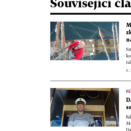
Související čl
M
z
n
Sn
ko
ta
6. 
R
D
s
Kd
Mo
Da