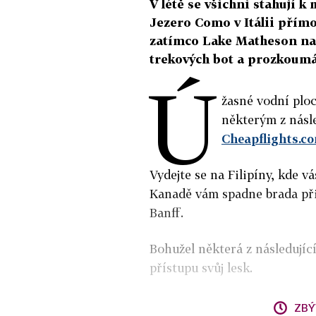
V létě se všichni stahují k
Jezero Como v Itálii přím
zatímco Lake Matheson na
trekových bot a prozkoumá
Ú
žasné vodní ploc
některým z násle
Cheapflights.c
Vydejte se na Filipíny, kde v
Kanadě vám spadne brada při
Banff.
Bohužel některá z následujíc
přístupu svůj lesk.
ZBÝ