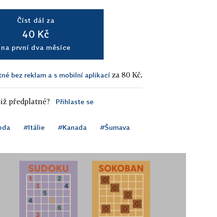
Číst dál za
40 Kč
na první dva měsíce
za 80 Kč.
tné bez reklam a s mobilní aplikací
iž předplatné?
Přihlaste se
oda
#Itálie
#Kanada
#Šumava