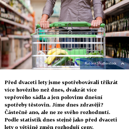
Autor ▪
Shutterstock
Před dvaceti lety jsme spotřebovávali třikrát
více hovězího než dnes, dvakrát více
vepřového sádla a jen polovinu dnešní
spotřeby těstovin. Jíme dnes zdravěji?
Částečně ano, ale ne ze svého rozhodnutí.
Podle statistik dnes stejně jako před dvaceti
lety o většině změn rozhodují ceny.