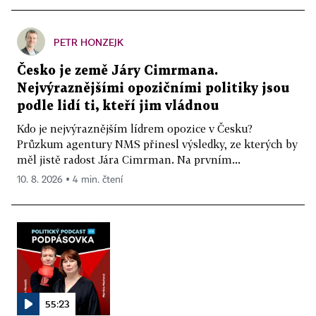
PETR HONZEJK
Česko je země Járy Cimrmana.
Nejvýraznějšími opozičními politiky jsou
podle lidí ti, kteří jim vládnou
Kdo je nejvýraznějším lídrem opozice v Česku?
Průzkum agentury NMS přinesl výsledky, ze kterých by
měl jistě radost Jára Cimrman. Na prvním...
10. 8. 2026 ▪ 4 min. čtení
55:23