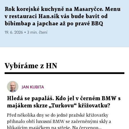
Rok korejské kuchyně na Masaryčce. Menu
v restauraci Han.sik vás bude bavit od
bibimbap a japchae až po pravé BBQ
19. 6. 2026 ▪ 3 min. čtení
Vybíráme z HN
JAN KUBITA
Hledá se papaláš. Kdo jel v černém BMW s
majákem skrze „Turkovu“ křižovatku?
Před několika dny se do jedné pražské křižovatky
přihnalo obří luxusní BMW se začerněnými skly a
blikajícím majáčkem na střeše. Na červenou...