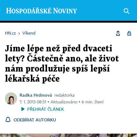
HN.cz
›
Víkend
Jíme lépe než před dvaceti
lety? Částečně ano, ale život
nám prodlužuje spíš lepší
lékařská péče
Radka Hrdinová
redaktorka
7. 1. 2013 08:51 ▪ Aktualizováno ▪ 6 min. čtení
PŘEHRÁT ČLÁNEK
ODEBÍRAT AUTORKU