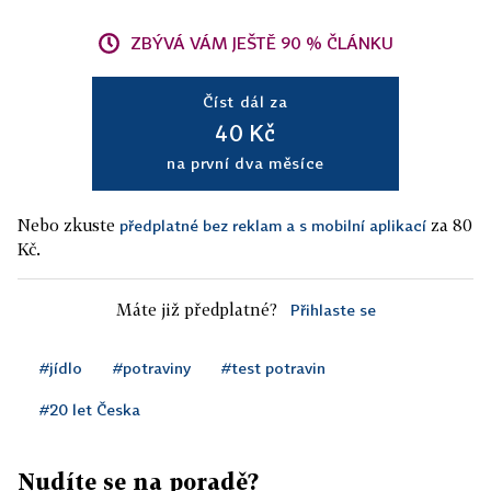
ZBÝVÁ VÁM JEŠTĚ 90 % ČLÁNKU
Číst dál za
40 Kč
na první dva měsíce
Nebo zkuste
za 80
předplatné bez reklam a s mobilní aplikací
Kč.
Máte již předplatné?
Přihlaste se
#jídlo
#potraviny
#test potravin
#20 let Česka
Nudíte se na poradě?