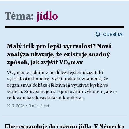
Téma:
jídlo
ODEBÍRAT
Malý trik pro lepší vytrvalost? Nová
analýza ukazuje, že existuje snadný
způsob, jak zvýšit VO₂max
VO₂max je jedním z nejdůležitějších ukazatelů
vytrvalostní kondice. Vyšší hodnota znamená, že
organismus dokáže efektivněji využívat kyslík ve
svalech. Souvisí nejen se sportovním výkonem, ale i s
celkovou kardiovaskulární kondicí a...
19. 7. 2026 ▪ 3 min. čtení
Uber expanduje do rozvozu jídla. V Německu