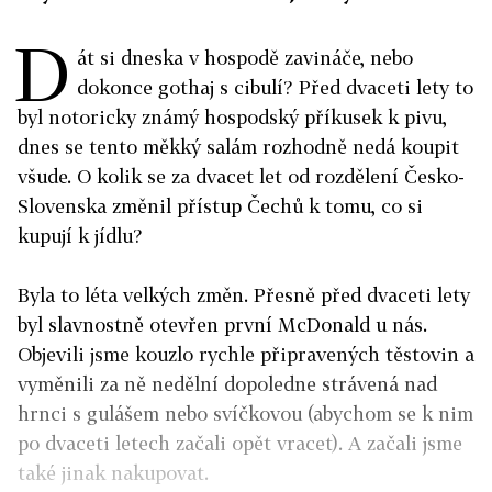
D
át si dneska v hospodě zavináče, nebo
dokonce gothaj s cibulí? Před dvaceti lety to
byl notoricky známý hospodský příkusek k pivu,
dnes se tento měkký salám rozhodně nedá koupit
všude. O kolik se za dvacet let od rozdělení Česko-
Slovenska změnil přístup Čechů k tomu, co si
kupují k jídlu?
Byla to léta velkých změn. Přesně před dvaceti lety
byl slavnostně otevřen první McDonald u nás.
Objevili jsme kouzlo rychle připravených těstovin a
vyměnili za ně nedělní dopoledne strávená nad
hrnci s gulášem nebo svíčkovou (abychom se k nim
po dvaceti letech začali opět vracet). A začali jsme
také jinak nakupovat.