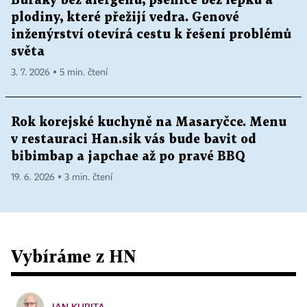
Buráky bez alergenů, pšenice bez lepku a
plodiny, které přežijí vedra. Genové
inženýrství otevírá cestu k řešení problémů
světa
3. 7. 2026 ▪ 5 min. čtení
Rok korejské kuchyně na Masaryčce. Menu
v restauraci Han.sik vás bude bavit od
bibimbap a japchae až po pravé BBQ
19. 6. 2026 ▪ 3 min. čtení
Vybíráme z HN
JAN KUBITA