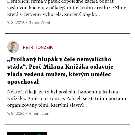
Demoliční firma v pátek dopoledne začala bourat
výškovou budovu v někdejším továrním areálu ve Zlíně,
která v červenci vyhořela. Zničený objekt...
7. 8. 2026 ▪ 3 min. čtení
PETR HONZEJK
„Prolhaný hlupák v čele nemyslícího
stáda“. Proč Milana Knížáka oslavuje
vláda vedená mužem, kterým umělec
opovrhoval
Někteří říkají, že to byl poslední happening Milana
Knížáka. A něco na tom je. Pohřeb se státními poctami
organizovaný těmi, kterými slavný...
7. 8. 2026 ▪ 4 min. čtení