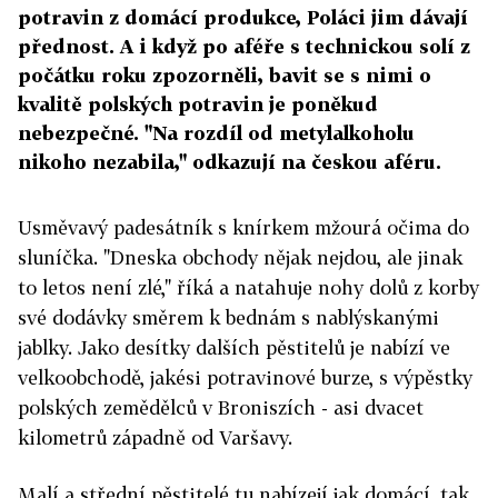
potravin z domácí produkce, Poláci jim dávají
přednost. A i když po aféře s technickou solí z
počátku roku zpozorněli, bavit se s nimi o
kvalitě polských potravin je poněkud
nebezpečné. "Na rozdíl od metylalkoholu
nikoho nezabila," odkazují na českou aféru.
Usměvavý padesátník s knírkem mžourá očima do
sluníčka. "Dneska obchody nějak nejdou, ale jinak
to letos není zlé," říká a natahuje nohy dolů z korby
své dodávky směrem k bednám s nablýskanými
jablky. Jako desítky dalších pěstitelů je nabízí ve
velkoobchodě, jakési potravinové burze, s výpěstky
polských zemědělců v Broniszích - asi dvacet
kilometrů západně od Varšavy.
Malí a střední pěstitelé tu nabízejí jak domácí, tak