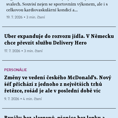
svalech. Souvisí nejen se sportovním výkonem, ale i s
celkovou kardiovaskulární kondicí a...
19. 7. 2026 ▪ 3 min. čtení
Uber expanduje do rozvozu jídla. V Německu
chce převzít službu Delivery Hero
17. 7. 2026 ▪ 3 min. čtení
PERSONÁLIE
Změny ve vedení českého McDonald’s. Nový
šéf přichází z jednoho z největších trhů
řetězce, rošád je ale v poslední době víc
9. 7. 2026 ▪ 4 min. čtení