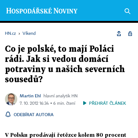
HN.cz
›
Víkend
Co je polské, to mají Poláci
rádi. Jak si vedou domácí
potraviny u našich severních
sousedů?
Martin Ehl
hlavní analytik HN
PŘEHRÁT ČLÁNEK
7. 10. 2012 16:34 ▪ 6 min. čtení
ODEBÍRAT AUTORA
V Polsku prodávají řetězce kolem 80 procent