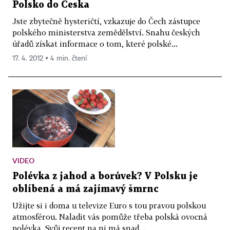
Polsko do Česka
Jste zbytečně hysteričtí, vzkazuje do Čech zástupce
polského ministerstva zemědělství. Snahu českých
úřadů získat informace o tom, které polské...
17. 4. 2012 ▪ 4 min. čtení
VIDEO
Polévka z jahod a borůvek? V Polsku je
oblíbená a má zajímavý šmrnc
Užijte si i doma u televize Euro s tou pravou polskou
atmosférou. Naladit vás pomůže třeba polská ovocná
polévka. Svůj recept na ni má snad...