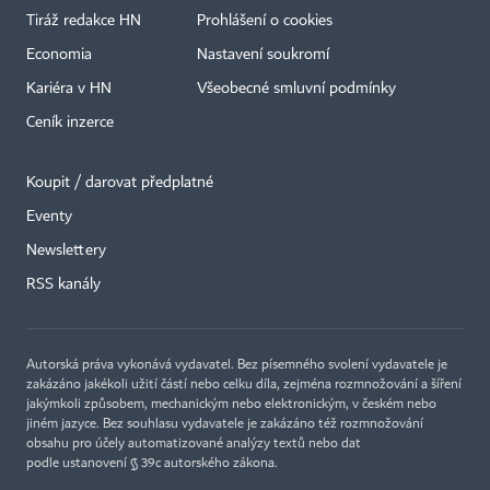
Tiráž redakce HN
Prohlášení o cookies
Economia
Nastavení soukromí
Kariéra v HN
Všeobecné smluvní podmínky
Ceník inzerce
Koupit / darovat předplatné
Eventy
×
Newslettery
RSS kanály
Autorská práva vykonává vydavatel. Bez písemného svolení vydavatele je
zakázáno jakékoli užití částí nebo celku díla, zejména rozmnožování a šíření
jakýmkoli způsobem, mechanickým nebo elektronickým, v českém nebo
jiném jazyce. Bez souhlasu vydavatele je zakázáno též rozmnožování
obsahu pro účely automatizované analýzy textů nebo dat
podle ustanovení § 39c autorského zákona.