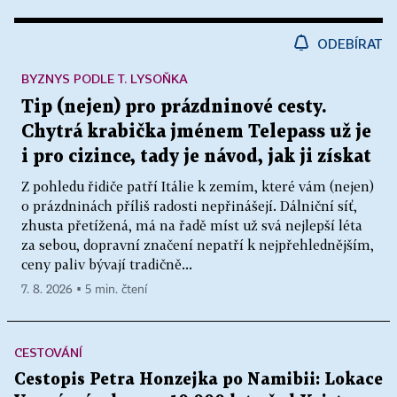
ODEBÍRAT
BYZNYS PODLE T. LYSOŇKA
Tip (nejen) pro prázdninové cesty.
Chytrá krabička jménem Telepass už je
i pro cizince, tady je návod, jak ji získat
Z pohledu řidiče patří Itálie k zemím, které vám (nejen)
o prázdninách příliš radosti nepřinášejí. Dálniční síť,
zhusta přetížená, má na řadě míst už svá nejlepší léta
za sebou, dopravní značení nepatří k nejpřehlednějším,
ceny paliv bývají tradičně...
7. 8. 2026 ▪ 5 min. čtení
CESTOVÁNÍ
Cestopis Petra Honzejka po Namibii: Lokace