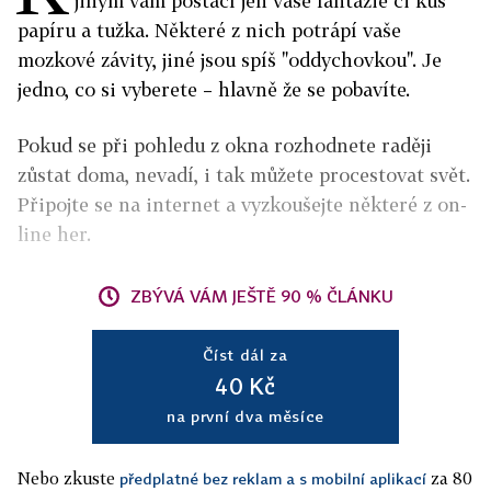
jiným vám postačí jen vaše fantazie či kus
papíru a tužka. Některé z nich potrápí vaše
mozkové závity, jiné jsou spíš "oddychovkou". Je
jedno, co si vyberete – hlavně že se pobavíte.
Pokud se při pohledu z okna rozhodnete raději
zůstat doma, nevadí, i tak můžete procestovat svět.
Připojte se na internet a vyzkoušejte některé z on-
line her.
ZBÝVÁ VÁM JEŠTĚ 90 % ČLÁNKU
Číst dál za
40 Kč
na první dva měsíce
Nebo zkuste
za 80
předplatné bez reklam a s mobilní aplikací