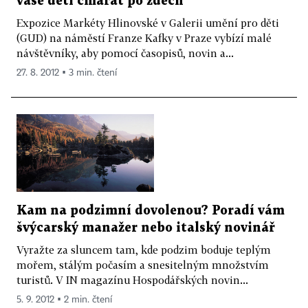
vaše děti čmárat po zdech
Expozice Markéty Hlinovské v Galerii umění pro děti
(GUD) na náměstí Franze Kafky v Praze vybízí malé
návštěvníky, aby pomocí časopisů, novin a...
27. 8. 2012 ▪ 3 min. čtení
Kam na podzimní dovolenou? Poradí vám
švýcarský manažer nebo italský novinář
Vyražte za sluncem tam, kde podzim boduje teplým
mořem, stálým počasím a snesitelným množstvím
turistů. V IN magazínu Hospodářských novin...
5. 9. 2012 ▪ 2 min. čtení