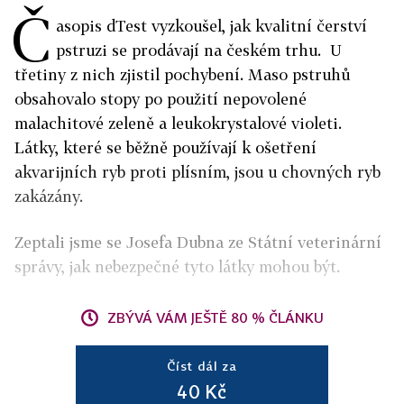
Č
asopis dTest vyzkoušel, jak kvalitní čerství
pstruzi se prodávají na českém trhu. U
třetiny z nich zjistil pochybení. Maso pstruhů
obsahovalo stopy po použití nepovolené
malachitové zeleně a leukokrystalové violeti.
Látky, které se běžně používají k ošetření
akvarijních ryb proti plísním, jsou u chovných ryb
zakázány.
Zeptali jsme se Josefa Dubna ze Státní veterinární
správy, jak nebezpečné tyto látky mohou být.
ZBÝVÁ VÁM JEŠTĚ 80 % ČLÁNKU
Číst dál za
40 Kč