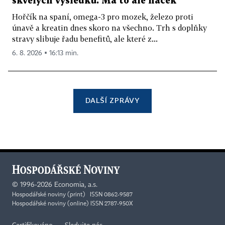
skvělých výsledků. Má to ale háček
Hořčík na spaní, omega-3 pro mozek, železo proti
únavě a kreatin dnes skoro na všechno. Trh s doplňky
stravy slibuje řadu benefitů, ale které z...
6. 8. 2026 ▪ 16:13 min.
DALŠÍ ZPRÁVY
©
1996-2026
Economia, a.s.
Hospodářské noviny (print) ISSN 0862-9587
Hospodářské noviny (online) ISSN 2787-950X