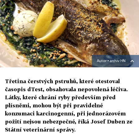
Autor ▪
archiv HN
Třetina čerstvých pstruhů, které otestoval
časopis dTest, obsahovala nepovolená léčiva.
Látky, které chrání ryby především před
plísněmi, mohou být při pravidelné
konzumaci karcinogenní, při jednorázovém
požití nejsou nebezpečné, říká Josef Duben ze
Státní veterinární správy.