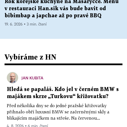
Rok korejské kuchyně na Masaryčce. Menu
v restauraci Han.sik vás bude bavit od
bibimbap a japchae až po pravé BBQ
19. 6. 2026 ▪ 3 min. čtení
Vybíráme z HN
JAN KUBITA
Hledá se papaláš. Kdo jel v černém BMW s
majákem skrze „Turkovu“ křižovatku?
Před několika dny se do jedné pražské křižovatky
přihnalo obří luxusní BMW se začerněnými skly a
blikajícím majáčkem na střeše. Na červenou...
4. 8. 2026 ▪ 6 min. čtení