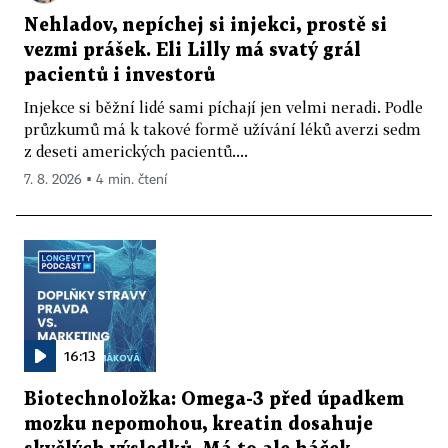
Nehladov, nepíchej si injekci, prostě si
vezmi prášek. Eli Lilly má svatý grál
pacientů i investorů
Injekce si běžní lidé sami píchají jen velmi neradi. Podle
průzkumů má k takové formě užívání léků averzi sedm
z deseti amerických pacientů....
7. 8. 2026 ▪ 4 min. čtení
16:13
Biotechnoložka: Omega-3 před úpadkem
mozku nepomohou, kreatin dosahuje