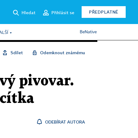
PŘEDPLATNÉ
Hledat
Přihlásit se
BeNative
ALŠÍ
Sdílet
Odemknout známému
vý pivovar.
cítka
ODEBÍRAT AUTORA