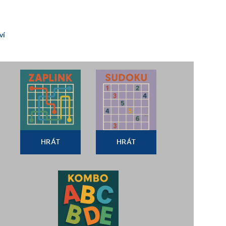
ví
HRÁT
HRÁT