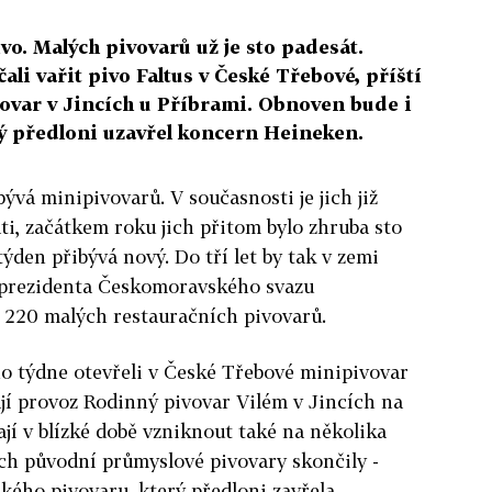
ivo. Malých pivovarů už je sto padesát.
li vařit pivo Faltus v České Třebové, příští
vovar v Jincích u Příbrami. Obnoven bude i
rý předloni uzavřel koncern Heineken.
ývá minipivovarů. V současnosti je jich již
ti, začátkem roku jich přitom bylo zhruba sto
týden přibývá nový. Do tří let by tak v zemi
 prezidenta Českomoravského svazu
 220 malých restauračních pivovarů.
ho týdne otevřeli v České Třebové minipivovar
ájí provoz Rodinný pivovar Vilém v Jincích na
í v blízké době vzniknout také na několika
ch původní průmyslové pivovary skončily -
kého pivovaru, který předloni zavřela