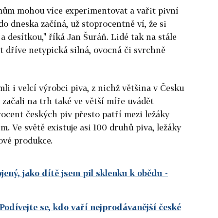
ům mohou více experimentovat a vařit pivní
do dneska začíná, už stoprocentně ví, že si
 desítkou," říká Jan Šuráň. Lidé tak na stále
 dříve netypická silná, ovocná či svrchně
i i velcí výrobci piva, z nichž většina v Česku
začali na trh také ve větší míře uvádět
rocent českých piv přesto patří mezi ležáky
. Ve světě existuje asi 100 druhů piva, ležáky
tové produkce.
jený, jako dítě jsem pil sklenku k obědu
-
Podívejte se, kdo vaří nejprodávanější české