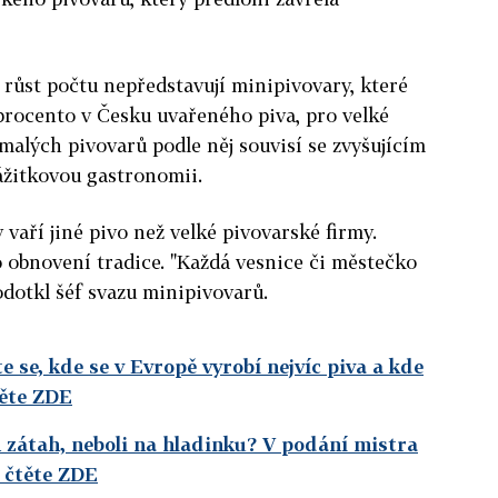
 růst počtu nepředstavují minipivovary, které
procento v Česku uvařeného piva, pro velké
malých pivovarů podle něj souvisí se zvyšujícím
ážitkovou gastronomii.
 vaří jiné pivo než velké pivovarské firmy.
 o obnovení tradice. "Každá vesnice či městečko
odotkl šéf svazu minipivovarů.
te se, kde se v Evropě vyrobí nejvíc piva a kde
těte ZDE
n zátah, neboli na hladinku? V podání mistra
 čtěte ZDE