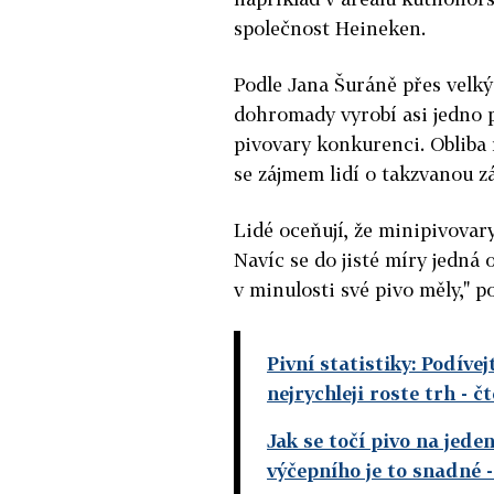
společnost Heineken.
Podle Jana Šuráně přes velký
dohromady vyrobí asi jedno 
pivovary konkurenci. Obliba 
se zájmem lidí o takzvanou z
Lidé oceňují, že minipivovary
Navíc se do jisté míry jedná
v minulosti své pivo měly," p
Pivní statistiky: Podívej
nejrychleji roste trh
- č
Jak se točí pivo na jede
výčepního je to snadné
-