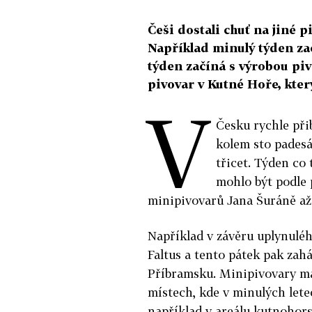
Češi dostali chuť na jiné p
Například minulý týden zača
týden začíná s výrobou pi
pivovar v Kutné Hoře, kte
V
Česku rychle přib
kolem sto padesá
třicet. Týden co 
mohlo být podle
minipivovarů Jana Šuráně až
Například v závěru uplynulé
Faltus a tento pátek pak zah
Příbramsku. Minipivovary maj
místech, kde v minulých lete
například v areálu kutnohors