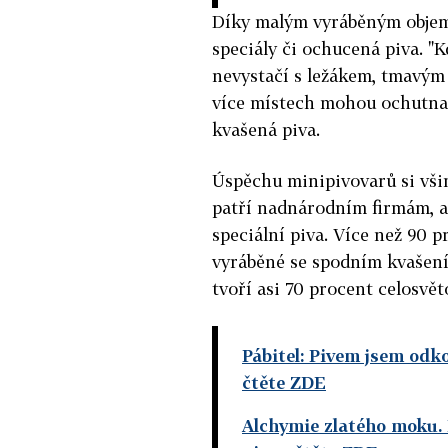
Díky malým vyráběným objem
speciály či ochucená piva. "K
nevystačí s ležákem, tmavým a
více místech mohou ochutnat
kvašená piva.
Úspěchu minipivovarů si všiml
patří nadnárodním firmám, a 
speciální piva. Více než 90 p
vyráběné se spodním kvašením
tvoří asi 70 procent celosvě
Pábitel: Pivem jsem odko
čtěte ZDE
Alchymie zlatého moku. 