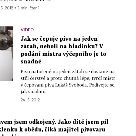
 5. 2012 ▪ 3 min. čtení
VIDEO
Jak se čepuje pivo na jeden
zátah, neboli na hladinku? V
podání mistra výčepního je to
snadné
Pivo natočené na jeden zátah se dostane na
stůl čerstvé a proto chutná lépe, tvrdí mistr
v čepování piva Lukáš Svoboda. Podívejte se,
jak snadno...
24. 5. 2012
ivem jsem odkojený. Jako dítě jsem pil
klenku k obědu, říká majitel pivovaru