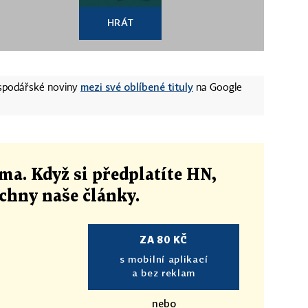
HRÁT
mezi své oblíbené tituly
ospodářské noviny
na Google
ma. Když si předplatíte HN,
echny naše články
.
ZA 80 KČ
s mobilní aplikací
a bez reklam
nebo