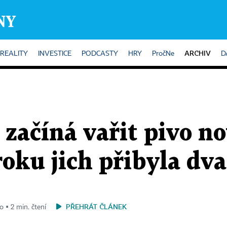
ARCHIV
REALITY
INVESTICE
PODCASTY
HRY
PročNe
D
začíná vařit pivo no
oku jich přibyla dva
PŘEHRÁT ČLÁNEK
o ▪ 2 min. čtení