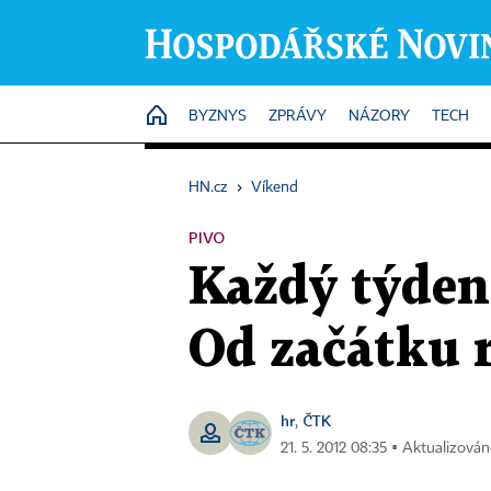
HOME
BYZNYS
ZPRÁVY
NÁZORY
TECH
HN.cz
›
Víkend
PIVO
Každý týden 
Od začátku r
hr
ČTK
,
21. 5. 2012 08:35 ▪ Aktualizován