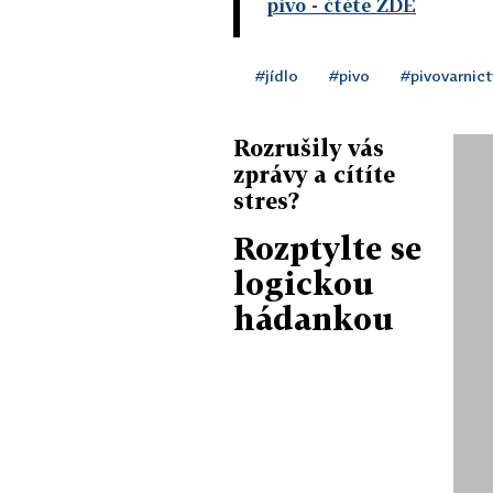
pivo
- čtěte ZDE
#jídlo
#pivo
#pivovarnict
Rozrušily vás
zprávy a cítíte
stres?
Rozptylte se
logickou
hádankou