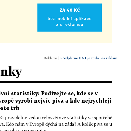
ZA 40 KČ
bez mobilní aplikace
a s reklamou
|
Předplatné HN+ je zcela bez reklam.
ánky
ivní statistiky: Podívejte se, kde se v
vropě vyrobí nejvíc piva a kde nejrychleji
oste trh
ši pravidelně vedou celosvětové statistiky ve spotřebě
va. Kdo nám v Evropě dýchá na záda? A kolik piva se u
s vyrobí ve srovnání s...