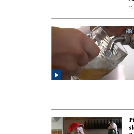
13.
P
s