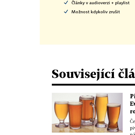
Články v audioverzi + playlist
Možnost kdykoliv zrušit
Související čl
P
E
r
Če
pi
ná