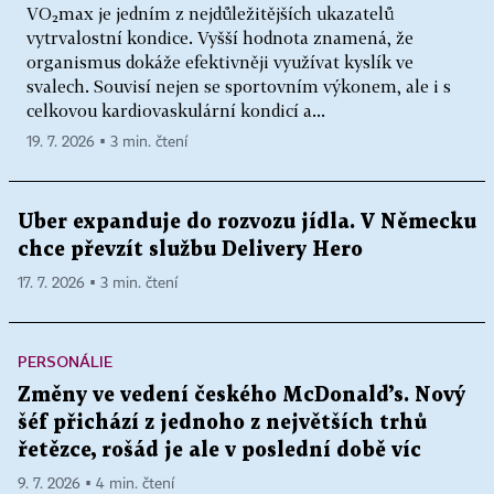
VO₂max je jedním z nejdůležitějších ukazatelů
vytrvalostní kondice. Vyšší hodnota znamená, že
organismus dokáže efektivněji využívat kyslík ve
svalech. Souvisí nejen se sportovním výkonem, ale i s
celkovou kardiovaskulární kondicí a...
19. 7. 2026 ▪ 3 min. čtení
Uber expanduje do rozvozu jídla. V Německu
chce převzít službu Delivery Hero
17. 7. 2026 ▪ 3 min. čtení
PERSONÁLIE
Změny ve vedení českého McDonald’s. Nový
šéf přichází z jednoho z největších trhů
řetězce, rošád je ale v poslední době víc
9. 7. 2026 ▪ 4 min. čtení