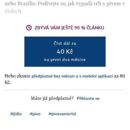
nebo Brazílie. Podívejte se, jak vypadá trh s pivem v
číslech.
ZBÝVÁ VÁM JEŠTĚ 90 % ČLÁNKU
Číst dál za
40 Kč
na první dva měsíce
Nebo zkuste
za 80
předplatné bez reklam a s mobilní aplikací
Kč.
Máte již předplatné?
Přihlaste se
#jídlo
#pivo
#pivovarnictví