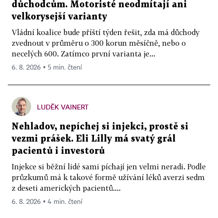
důchodcům. Motoristé neodmítají ani
velkorysejší varianty
Vládní koalice bude příští týden řešit, zda má důchody
zvednout v průměru o 300 korun měsíčně, nebo o
necelých 600. Zatímco první varianta je...
6. 8. 2026 ▪ 5 min. čtení
LUDĚK VAINERT
Nehladov, nepíchej si injekci, prostě si
vezmi prášek. Eli Lilly má svatý grál
pacientů i investorů
Injekce si běžní lidé sami píchají jen velmi neradi. Podle
průzkumů má k takové formě užívání léků averzi sedm
z deseti amerických pacientů....
6. 8. 2026 ▪ 4 min. čtení