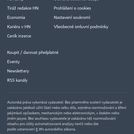
Tiráž redakce HN
Prohlášení o cookies
Economia
Nastavení soukromí
Kariéra v HN
Všeobecné smluvní podmínky
Ceník inzerce
Koupit / darovat předplatné
Eventy
×
Newslettery
RSS kanály
Autorská práva vykonává vydavatel. Bez písemného svolení vydavatele je
zakázáno jakékoli užití částí nebo celku díla, zejména rozmnožování a šíření
jakýmkoli způsobem, mechanickým nebo elektronickým, v českém nebo
jiném jazyce. Bez souhlasu vydavatele je zakázáno též rozmnožování
obsahu pro účely automatizované analýzy textů nebo dat
podle ustanovení § 39c autorského zákona.