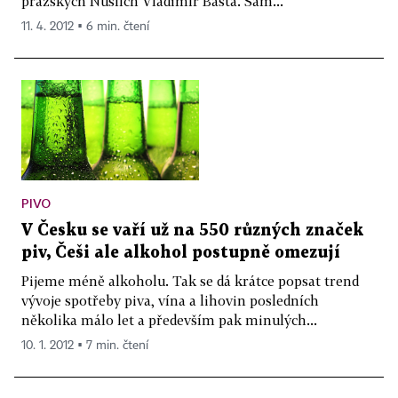
pražských Nuslích Vladimír Bašta. Sám...
11. 4. 2012 ▪ 6 min. čtení
PIVO
V Česku se vaří už na 550 různých značek
piv, Češi ale alkohol postupně omezují
Pijeme méně alkoholu. Tak se dá krátce popsat trend
vývoje spotřeby piva, vína a lihovin posledních
několika málo let a především pak minulých...
10. 1. 2012 ▪ 7 min. čtení