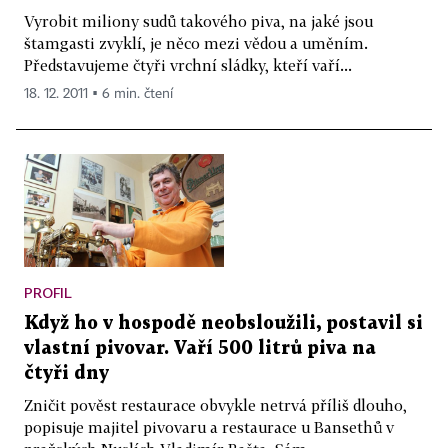
Vyrobit miliony sudů takového piva, na jaké jsou
štamgasti zvyklí, je něco mezi vědou a uměním.
Představujeme čtyři vrchní sládky, kteří vaří...
18. 12. 2011 ▪ 6 min. čtení
PROFIL
Když ho v hospodě neobsloužili, postavil si
vlastní pivovar. Vaří 500 litrů piva na
čtyři dny
Zničit pověst restaurace obvykle netrvá příliš dlouho,
popisuje majitel pivovaru a restaurace u Bansethů v