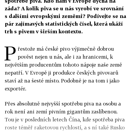
spotřebě piva. Kdo nám v Evropě dýchá na
záda? A kolik piva se u nás vyrobí ve srovnání
s dalšími evropskými zeměmi? Podívejte se na
pár zajímavých statistických čísel, která ukáží
trh s pivem v širším kontextu.
P
řestože má české pivo výjimečně dobrou
pověst nejen u nás, ale i za hranicemi, k
největším producentům tohoto nápoje naše země
nepatří. V Evropě ji produkce českých pivovarů
staví až na šesté místo. Podobně je na tom i jako
exportér.
Přes absolutně nejvyšší spotřebu piva na osobu a
rok není ani zemí pivním gigantům zaslíbenou.
Tou je v posledních letech Čína, kde spotřeba piva
roste téměř raketovou rychlostí, a s ní také Rusko