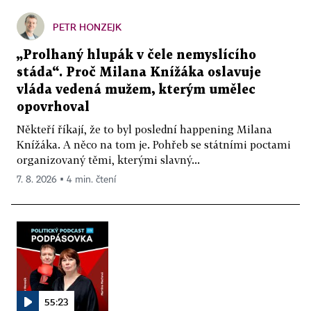
PETR HONZEJK
„Prolhaný hlupák v čele nemyslícího
stáda“. Proč Milana Knížáka oslavuje
vláda vedená mužem, kterým umělec
opovrhoval
Někteří říkají, že to byl poslední happening Milana
Knížáka. A něco na tom je. Pohřeb se státními poctami
organizovaný těmi, kterými slavný...
7. 8. 2026 ▪ 4 min. čtení
55:23