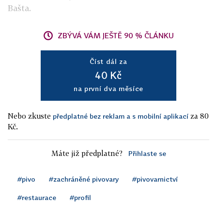
Bašta.
ZBÝVÁ VÁM JEŠTĚ 90 % ČLÁNKU
Číst dál za
40 Kč
na první dva měsíce
Nebo zkuste
za 80
předplatné bez reklam a s mobilní aplikací
Kč.
Máte již předplatné?
Přihlaste se
#pivo
#zachráněné pivovary
#pivovarnictví
#restaurace
#profil