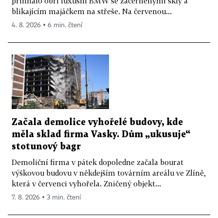
přihnalo obří luxusní BMW se začerněnými skly a
blikajícím majáčkem na střeše. Na červenou...
4. 8. 2026 ▪ 6 min. čtení
Začala demolice vyhořelé budovy, kde
měla sklad firma Vasky. Dům „ukusuje“
stotunový bagr
Demoliční firma v pátek dopoledne začala bourat
výškovou budovu v někdejším továrním areálu ve Zlíně,
která v červenci vyhořela. Zničený objekt...
7. 8. 2026 ▪ 3 min. čtení