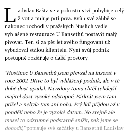
L
adislav Bašta se v pohostinství pohybuje celý
život a miluje pití piva. Kvůli své zálibě se
nakonec rozhodl v pražských Nuslích vedle
vyhlášené restaurace U Bansethů postavit malý
pivovar. Ten si za pět let svého fungování už
vybudoval stálou klientelu. Nyní svůj podnik
postupně rozšiřuje o další prostory.
"Hostinec U Bansethů jsem převzal na inzerát v
roce 2002. Dříve to byl vyhlášený podnik, ale v té
době dost upadal. Navzdory tomu chtěl tehdejší
majitel dost vysoké odstupné. Párkrát jsem tam
přišel a nebyla tam ani noha. Prý lidi přijdou až v
pondělí nebo že je vysoké datum. No stejně ale
musel to odstupné podstatně snížit, pak jsme se
dohodli,"
popisuje své začátky u Bansethů Ladislav