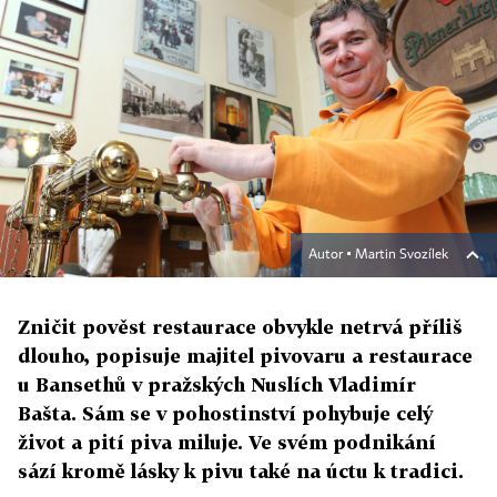
Autor ▪
Martin Svozílek
Zničit pověst restaurace obvykle netrvá příliš
dlouho, popisuje majitel pivovaru a restaurace
u Bansethů v pražských Nuslích Vladimír
Bašta. Sám se v pohostinství pohybuje celý
život a pití piva miluje. Ve svém podnikání
sází kromě lásky k pivu také na úctu k tradici.