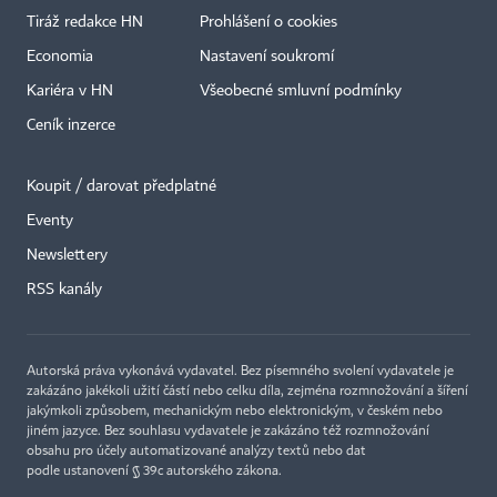
Tiráž redakce HN
Prohlášení o cookies
Economia
Nastavení soukromí
Kariéra v HN
Všeobecné smluvní podmínky
Ceník inzerce
Koupit / darovat předplatné
Eventy
×
Newslettery
RSS kanály
Autorská práva vykonává vydavatel. Bez písemného svolení vydavatele je
zakázáno jakékoli užití částí nebo celku díla, zejména rozmnožování a šíření
jakýmkoli způsobem, mechanickým nebo elektronickým, v českém nebo
jiném jazyce. Bez souhlasu vydavatele je zakázáno též rozmnožování
obsahu pro účely automatizované analýzy textů nebo dat
podle ustanovení § 39c autorského zákona.