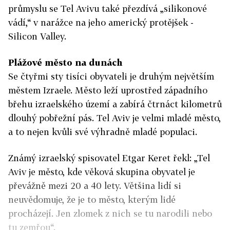
průmyslu se Tel Avivu také přezdívá „silikonové
vádí,“ v narážce na jeho americký protějšek -
Silicon Valley.
Plážové město na dunách
Se čtyřmi sty tisíci obyvateli je druhým největším
městem Izraele. Město leží uprostřed západního
břehu izraelského území a zabírá čtrnáct kilometrů
dlouhý pobřežní pás. Tel Aviv je velmi mladé město,
a to nejen kvůli své výhradně mladé populaci.
Známý izraelský spisovatel Etgar Keret řekl: „Tel
Aviv je město, kde věková skupina obyvatel je
převážně mezi 20 a 40 lety. Většina lidí si
neuvědomuje, že je to město, kterým lidé
procházejí. Jen zlomek z nich se tu narodili nebo
tu zemřou“.