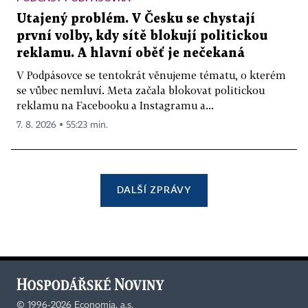
Utajený problém. V Česku se chystají
první volby, kdy sítě blokují politickou
reklamu. A hlavní oběť je nečekaná
V Podpásovce se tentokrát věnujeme tématu, o kterém
se vůbec nemluví. Meta začala blokovat politickou
reklamu na Facebooku a Instagramu a...
7. 8. 2026 ▪ 55:23 min.
DALŠÍ ZPRÁVY
©
1996-2026
Economia, a.s.