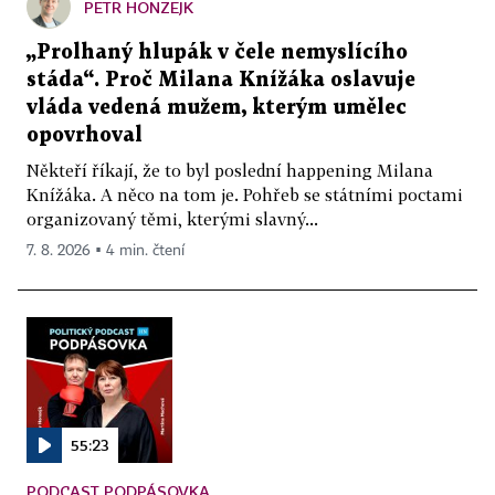
PETR HONZEJK
„Prolhaný hlupák v čele nemyslícího
stáda“. Proč Milana Knížáka oslavuje
vláda vedená mužem, kterým umělec
opovrhoval
Někteří říkají, že to byl poslední happening Milana
Knížáka. A něco na tom je. Pohřeb se státními poctami
organizovaný těmi, kterými slavný...
7. 8. 2026 ▪ 4 min. čtení
55:23
PODCAST PODPÁSOVKA