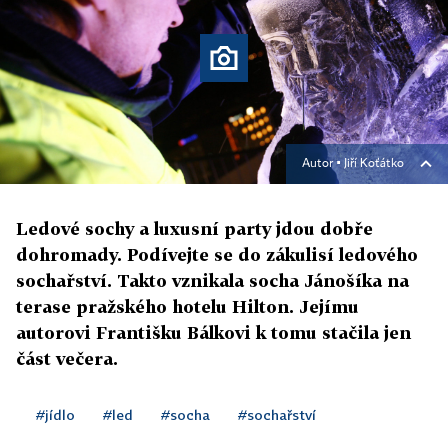
Autor ▪
Jiří Koťátko
Ledové sochy a luxusní party jdou dobře
dohromady. Podívejte se do zákulisí ledového
sochařství. Takto vznikala socha Jánošíka na
terase pražského hotelu Hilton. Jejímu
autorovi Františku Bálkovi k tomu stačila jen
část večera.
#jídlo
#led
#socha
#sochařství