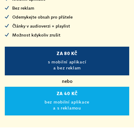
Bez reklam
Odemykejte obsah pro přátele
Články v audioverzi + playlist
Možnost kdykoliv zrušit
ZA 80 KČ
s mobilní aplikací
a bez reklam
nebo
ZA 40 KČ
bez mobilní aplikace
a s reklamou