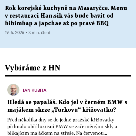
Rok korejské kuchyně na Masaryčce. Menu
v restauraci Han.sik vás bude bavit od
bibimbap a japchae až po pravé BBQ
19. 6. 2026 ▪ 3 min. čtení
Vybíráme z HN
JAN KUBITA
Hledá se papaláš. Kdo jel v černém BMW s
majákem skrze „Turkovu“ křižovatku?
Před několika dny se do jedné pražské křižovatky
přihnalo obří luxusní BMW se začerněnými skly a
blikajícím majáčkem na střeše. Na červenou...