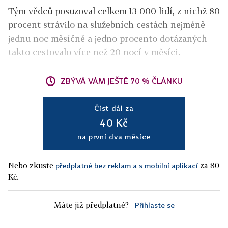
Tým vědců posuzoval celkem 13 000 lidí, z nichž 80
procent strávilo na služebních cestách nejméně
jednu noc měsíčně a jedno procento dotázaných
takto cestovalo více než 20 nocí v měsíci.
ZBÝVÁ VÁM JEŠTĚ 70 % ČLÁNKU
Číst dál za
40 Kč
na první dva měsíce
Nebo zkuste
za 80
předplatné bez reklam a s mobilní aplikací
Kč.
Máte již předplatné?
Přihlaste se