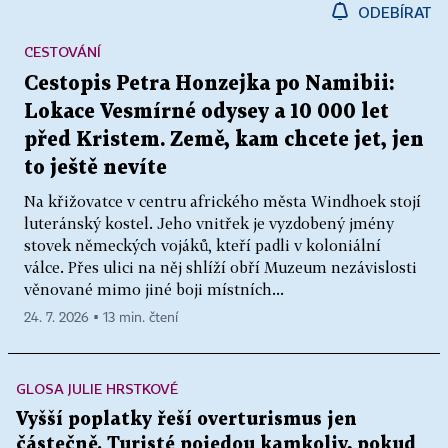
ODEBÍRAT
CESTOVÁNÍ
Cestopis Petra Honzejka po Namibii:
Lokace Vesmírné odysey a 10 000 let
před Kristem. Země, kam chcete jet, jen
to ještě nevíte
Na křižovatce v centru afrického města Windhoek stojí
luteránský kostel. Jeho vnitřek je vyzdobený jmény
stovek německých vojáků, kteří padli v koloniální
válce. Přes ulici na něj shlíží obří Muzeum nezávislosti
věnované mimo jiné boji místních...
24. 7. 2026 ▪ 13 min. čtení
GLOSA JULIE HRSTKOVÉ
Vyšší poplatky řeší overturismus jen
částečně. Turisté pojedou kamkoliv, pokud