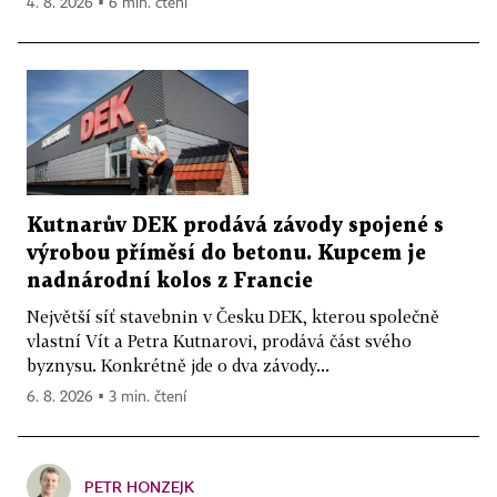
4. 8. 2026 ▪ 6 min. čtení
Kutnarův DEK prodává závody spojené s
výrobou příměsí do betonu. Kupcem je
nadnárodní kolos z Francie
Největší síť stavebnin v Česku DEK, kterou společně
vlastní Vít a Petra Kutnarovi, prodává část svého
byznysu. Konkrétně jde o dva závody...
6. 8. 2026 ▪ 3 min. čtení
PETR HONZEJK