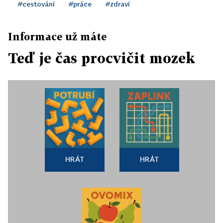
#cestování
#práce
#zdraví
Informace už máte
Teď je čas procvičit mozek
HRÁT
HRÁT