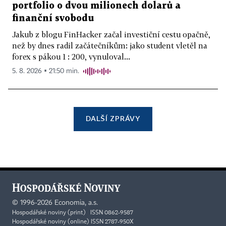
portfolio o dvou milionech dolarů a
finanční svobodu
Jakub z blogu FinHacker začal investiční cestu opačně,
než by dnes radil začátečníkům: jako student vletěl na
forex s pákou 1 : 200, vynuloval...
5. 8. 2026 ▪ 21:50 min.
DALŠÍ ZPRÁVY
©
1996-2026
Economia, a.s.
Hospodářské noviny (print) ISSN 0862-9587
Hospodářské noviny (online) ISSN 2787-950X