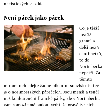
nacistických sjezdů.
Není párek jako párek
Co je těžší
než 25
gramů a
delší než 9
centimetrů,
to do
Norimberka
nepatří. Za
těmito
mírami nehledejte žádné pikantní souvislosti: řeč
je o norimberských párečcích. Jsou menší a tenčí
než konkurenční francké párky, ale v Norimberku
vám samozřejmě budou tvrdit, že právě ty jejich