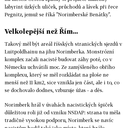
labyrint úzkých uliček, průchodů a lávek při řece
Pegnitz, jemuž se říká "Norimberské Benátky".
Velkolepější než Řím...
Takový měl být areál říšských stranických sjezdů v
Luitpoldhainu na jihu Norimberka. Monstrózní
komplex začali nacisté budovat záhy poté, co v
Německu uchvátili moc. Ze zamýšleného obřího
komplexu, který se měl rozkládat na ploše ne
menší než 11 km2, sice vznikla jen část, ale i to, co
se dochovalo dodnes, vzbuzuje úžas - a děs.
Norimberk hrál v úvahách nacistických špiček
důležitou roli již od vzniku NSDAP: strana tu měla
tradičně vysokou podporu, Norimberk se navíc
nacistům hodil také jako místo, které hrálo