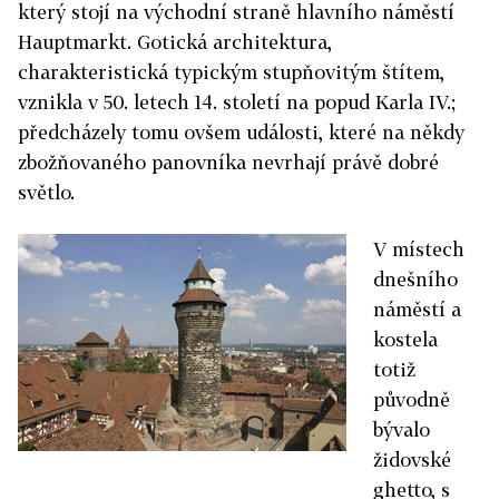
který stojí na východní straně hlavního náměstí
Hauptmarkt. Gotická architektura,
charakteristická typickým stupňovitým štítem,
vznikla v 50. letech 14. století na popud Karla IV.;
předcházely tomu ovšem události, které na někdy
zbožňovaného panovníka nevrhají právě dobré
světlo.
V místech
dnešního
náměstí a
kostela
totiž
původně
bývalo
židovské
ghetto, s