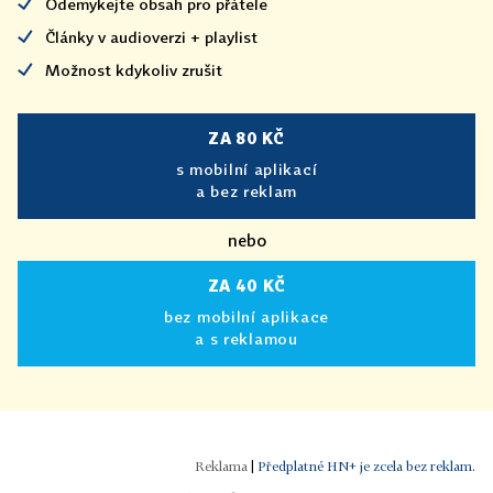
Odemykejte obsah pro přátele
Články v audioverzi + playlist
Možnost kdykoliv zrušit
ZA 80 KČ
s mobilní aplikací
a bez reklam
nebo
ZA 40 KČ
bez mobilní aplikace
a s reklamou
|
Předplatné HN+ je zcela bez reklam.