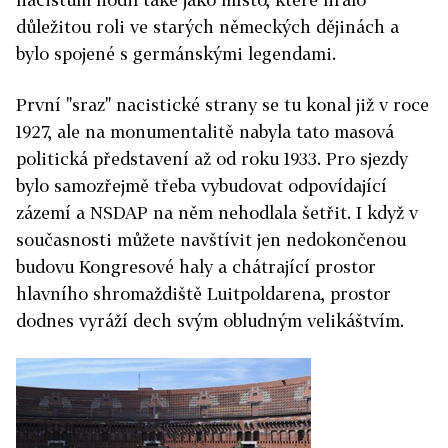
důležitou roli ve starých německých dějinách a
bylo spojené s germánskými legendami.
První "sraz" nacistické strany se tu konal již v roce
1927, ale na monumentalitě nabyla tato masová
politická představení až od roku 1933. Pro sjezdy
bylo samozřejmě třeba vybudovat odpovídající
zázemí a NSDAP na něm nehodlala šetřit. I když v
současnosti můžete navštívit jen nedokončenou
budovu Kongresové haly a chátrající prostor
hlavního shromaždiště Luitpoldarena, prostor
dodnes vyráží dech svým obludným velikáštvím.