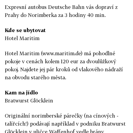
Expresní autobus Deutsche Bahn vás dopraví z
Prahy do Norimberka za 3 hodiny 40 min.
Kde se ubytovat
Hotel Maritim
Hotel Maritim (www.maritim.de) má pohodlné
pokoje v cenách kolem 120 eur za dvoulůžkový
pokoj. Najdete jej pár kroků od vlakového nádraží
na obvodu starého města.
Kam na jídlo
Bratwurst Glöcklein
Originální norimberské párečky (na cínových ­
talířcích!) podávají například v podniku Bratwurst
Glöcklein v uličce Waffenhof vedle brány