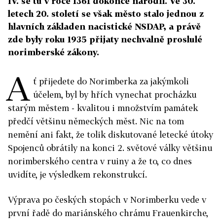
IV. se tu v roce 1361 dokonce narodil. Ve 30.
letech 20. století se však město stalo jednou z
hlavních základen nacistické NSDAP, a právě
zde byly roku 1935 přijaty nechvalně proslulé
norimberské zákony.
A
ť přijedete do Norimberka za jakýmkoli
účelem, byl by hřích vynechat procházku
starým městem - kvalitou i množstvím památek
předčí většinu německých měst. Nic na tom
nemění ani fakt, že tolik diskutované letecké útoky
Spojenců obrátily na konci 2. světové války většinu
norimberského centra v ruiny a že to, co dnes
uvidíte, je výsledkem rekonstrukcí.
Výprava po českých stopách v Norimberku vede v
první řadě do mariánského chrámu Frauenkirche,