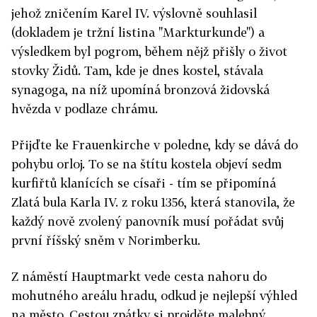
jehož zničením Karel IV. výslovně souhlasil
(dokladem je tržní listina "Markturkunde") a
výsledkem byl pogrom, během nějž přišly o život
stovky Židů. Tam, kde je dnes kostel, stávala
synagoga, na níž upomíná bronzová židovská
hvězda v podlaze chrámu.
Přijďte ke Frauenkirche v poledne, kdy se dává do
pohybu orloj. To se na štítu kostela objeví sedm
kurfiřtů klanících se císaři - tím se připomíná
Zlatá bula Karla IV. z roku 1356, která stanovila, že
každý nově zvolený panovník musí pořádat svůj
první říšský sněm v Norimberku.
Z náměstí Hauptmarkt vede cesta nahoru do
mohutného areálu hradu, odkud je nejlepší výhled
na město. Cestou zpátky si projděte malebný