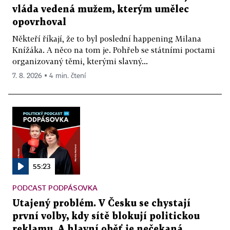
vláda vedená mužem, kterým umělec
opovrhoval
Někteří říkají, že to byl poslední happening Milana
Knížáka. A něco na tom je. Pohřeb se státními poctami
organizovaný těmi, kterými slavný...
7. 8. 2026 ▪ 4 min. čtení
55:23
PODCAST PODPÁSOVKA
Utajený problém. V Česku se chystají
první volby, kdy sítě blokují politickou
reklamu. A hlavní oběť je nečekaná