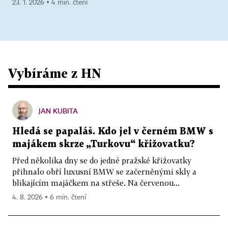
23. 1. 2026 ▪ 4 min. čtení
Vybíráme z HN
JAN KUBITA
Hledá se papaláš. Kdo jel v černém BMW s
majákem skrze „Turkovu“ křižovatku?
Před několika dny se do jedné pražské křižovatky
přihnalo obří luxusní BMW se začerněnými skly a
blikajícím majáčkem na střeše. Na červenou...
4. 8. 2026 ▪ 6 min. čtení