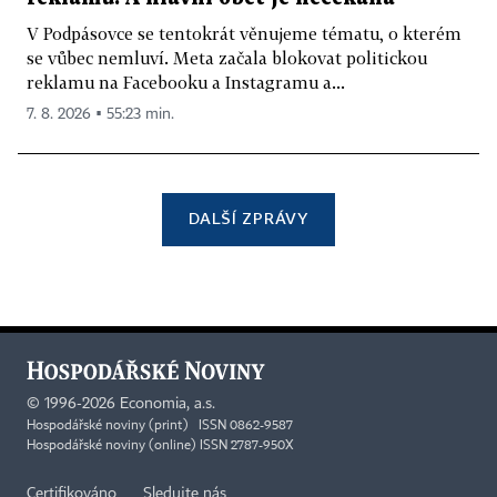
V Podpásovce se tentokrát věnujeme tématu, o kterém
se vůbec nemluví. Meta začala blokovat politickou
reklamu na Facebooku a Instagramu a...
7. 8. 2026 ▪ 55:23 min.
DALŠÍ ZPRÁVY
©
1996-2026
Economia, a.s.
Hospodářské noviny (print) ISSN 0862-9587
Hospodářské noviny (online) ISSN 2787-950X
Certifikováno
Sledujte nás