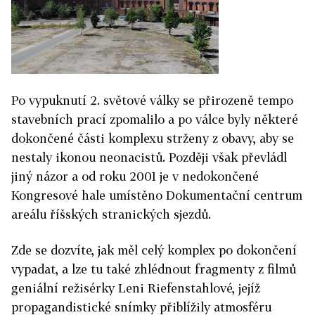
Po vypuknutí 2. světové války se přirozeně tempo
stavebních prací zpomalilo a po válce byly některé
dokončené části komplexu strženy z obavy, aby se
nestaly ikonou neonacistů. Později však převládl
jiný názor a od roku 2001 je v nedokončené
Kongresové hale umístěno Dokumentační centrum
areálu říšských stranických sjezdů.
Zde se dozvíte, jak měl celý komplex po dokončení
vypadat, a lze tu také zhlédnout fragmenty z filmů
geniální režisérky Leni Rie­fenstahlové, jejíž
propagandistické snímky přiblížily atmosféru