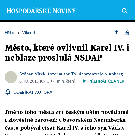
HN.cz
›
Víkend
Město, které ovlivnil Karel IV. i
neblaze proslulá NSDAP
Štěpán Vítek, foto: autor, Tourismzentrale Nurnberg
PŘEHRÁT ČLÁNEK
8. 10. 2010 10:40 ▪ 4 min. čtení
ODEBÍRAT AUTORA
Jméno toho města zní českým uším povědomě
i zlověstně zároveň: v bavorském Norimberku
často pobýval císař Karel IV. a jeho syn Václav