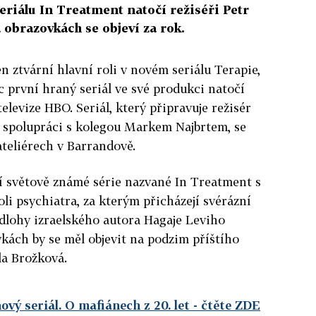
riálu In Treatment natočí režiséři Petr
 obrazovkách se objeví za rok.
n ztvární hlavní roli v novém seriálu Terapie,
c první hraný seriál ve své produkci natočí
elevize HBO. Seriál, který připravuje režisér
e spolupráci s kolegou Markem Najbrtem, se
ateliérech v Barrandově.
í světově známé série nazvané In Treatment s
li psychiatra, za kterým přicházejí svérázní
ředlohy izraelského autora Hagaje Leviho
kách by se měl objevit na podzim příštího
la Brožková.
vý seriál. O mafiánech z 20. let
- čtěte ZDE