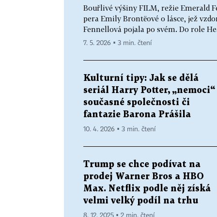
Bouřlivé výšiny FILM, režie Emerald 
pera Emily Brontëové o lásce, jež vzd
Fennellová pojala po svém. Do role Hea
7. 5. 2026 ▪ 3 min. čtení
Kulturní tipy: Jak se dělá
seriál Harry Potter, „nemoci“
současné společnosti či
fantazie Barona Prášila
10. 4. 2026 ▪ 3 min. čtení
Trump se chce podívat na
prodej Warner Bros a HBO
Max. Netflix podle něj získá
velmi velký podíl na trhu
8. 12. 2025 ▪ 2 min. čtení