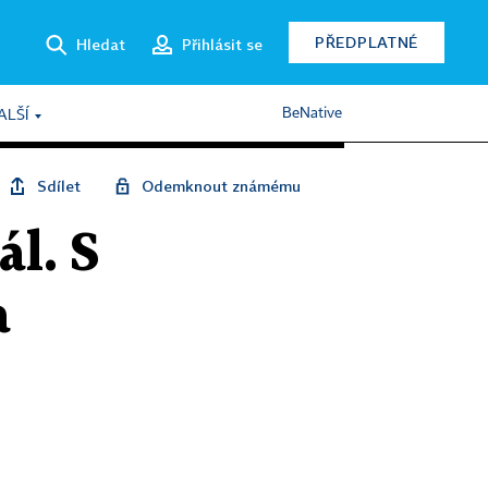
PŘEDPLATNÉ
Hledat
Přihlásit se
BeNative
ALŠÍ
Sdílet
Odemknout známému
ál. S
a