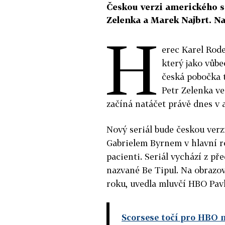
Českou verzi amerického se
Zelenka a Marek Najbrt. Na
H
erec Karel Rode
který jako vůbe
česká pobočka t
Petr Zelenka v
začíná natáčet právě dnes v 
Nový seriál bude českou verz
Gabrielem Byrnem v hlavní ro
pacienti. Seriál vychází z p
nazvané Be Tipul. Na obrazov
roku, uvedla mluvčí HBO Pav
Scorsese točí pro HBO no