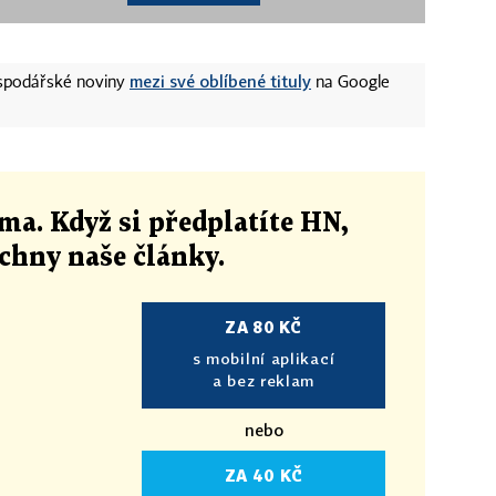
mezi své oblíbené tituly
ospodářské noviny
na Google
ma. Když si předplatíte HN,
echny naše články
.
ZA 80 KČ
s mobilní aplikací
a bez reklam
nebo
ZA 40 KČ