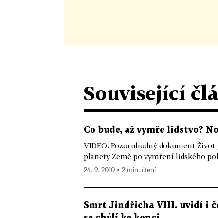
Související čl
Co bude, až vymře lidstvo? Nov
VIDEO: Pozoruhodný dokument Život po
planety Země po vymření lidského pokol
24. 9. 2010 ▪ 2 min. čtení
Smrt Jindřicha VIII. uvidí i 
se chýlí ke konci