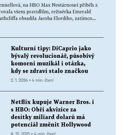
Fennellová, na HBO Max Nestárnoucí příběh z
orovala všem pravidlům, režisérka Emerald
thcliffa obsadila Jacoba Elordiho, zatímco...
Kulturní tipy: DiCaprio jako
bývalý revolucionář, působivý
komorní muzikál i otázka,
kdy se zdraví stalo značkou
2. 1. 2026 ▪ 4 min. čtení
Netflix kupuje Warner Bros. i
s HBO: Obří akvizice za
desítky miliard dolarů má
potenciál změnit Hollywood
8. 12. 2025 ▪ 4 min. čtení