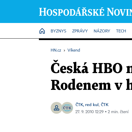
HOME
BYZNYS
ZPRÁVY
NÁZORY
TECH
HN.cz
›
Víkend
Česká HBO na
Rodenem v hl
ČTK, red kul
ČTK
,
27. 9. 2010 12:29 ▪ 2 min. čtení