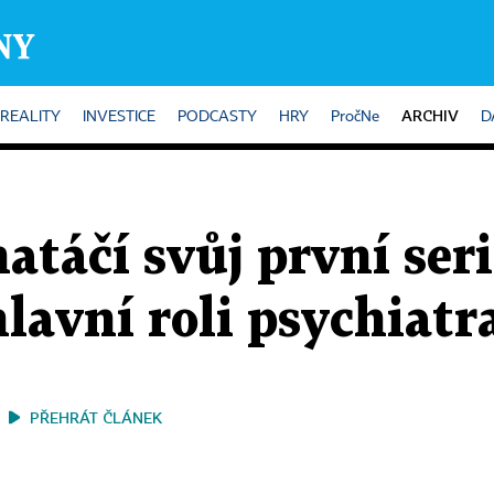
ARCHIV
REALITY
INVESTICE
PODCASTY
HRY
PročNe
D
táčí svůj první seri
avní roli psychiatr
PŘEHRÁT ČLÁNEK