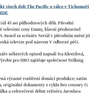
ekt všech dob The Pacific o válce v Tichomoří
 ZDE
riál 45 asi půlhodinových dílů. Původní
ě televizní ceny Emmy, hlavní představitel
 Award za scénáře. Seriál v původním znění již
eská televize pod názvem V odborné péči.
áře některých epizod napsali Iva Klestilová,
Výrobu pro HBO zajišťuje společnost Stilking
ná výrazné rozšíření domácí produkce; zatím
a, originální dokumenty z cyklu Bez cenzury či
lka a celovečerní debut režiséra Jaroslava