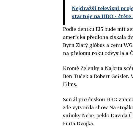
Nejdražší televizní proj
startuje na HBO
- čtěte
Podle deníku E15 bude mít se
americká předloha získala dv
Byrn Zlatý glóbus a cenu WGA
na přelomu roku odvysílala Č
Kromě Zelenky a Najbrta scén
Ben Tuček a Robert Geisler. 
Films.
Seriál pro českou HBO zname
zde vytvořila show Na stoják
snímky Nebe, peklo Davida Čá
Fuita Dvojka.