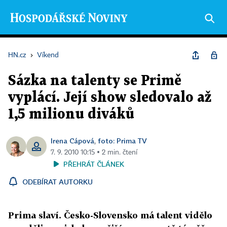
HN.cz
›
Víkend
Sázka na talenty se Primě
vyplácí. Její show sledovalo až
1,5 milionu diváků
Irena Cápová
foto: Prima TV
,
7. 9. 2010 10:15 ▪ 2 min. čtení
PŘEHRÁT ČLÁNEK
ODEBÍRAT AUTORKU
Prima slaví. Česko-Slovensko má talent vidělo