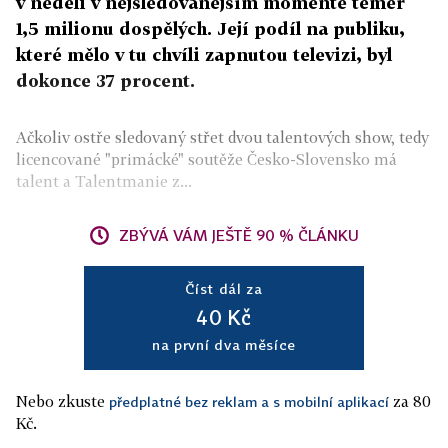
v neděli v nejsledovanějším momentě téměř
1,5 milionu dospělých. Její podíl na publiku,
které mělo v tu chvíli zapnutou televizi, byl
dokonce 37 procent.
Ačkoliv ostře sledovaný střet dvou talentových show, tedy
licencované "primácké" soutěže Česko-Slovensko má
talent a Talentmanie z...
ZBÝVÁ VÁM JEŠTĚ 90 % ČLÁNKU
Číst dál za
40 Kč
na první dva měsíce
Nebo zkuste
za 80
předplatné bez reklam a s mobilní aplikací
Kč.