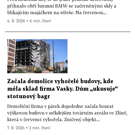
přihnalo obří luxusní BMW se začerněnými skly a
blikajícím majáčkem na střeše. Na červenou...
4. 8. 2026 ▪ 6 min. čtení
Začala demolice vyhořelé budovy, kde
měla sklad firma Vasky. Dům „ukusuje“
stotunový bagr
Demoliční firma v pátek dopoledne začala bourat
výškovou budovu v někdejším továrním areálu ve Zlíně,
která v červenci vyhořela. Zničený objekt...
7. 8. 2026 ▪ 3 min. čtení