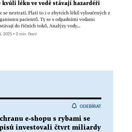
e kvůli léku ve vodě stávají hazardéři
c se neztratí. Platí to i o zbytcích léků vyloučených z
ganismu pacientů. Ty se s odpadními vodami
stávají do říčních toků. Analýzy vody...
5. 2025 ▪ 2 min. čtení
ODEBÍRAT
áchranu e-shopu s rybami se
pisů investovali čtvrt miliardy