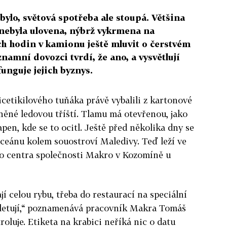
ylo, světová spotřeba ale stoupá. Většina
nebyla ulovena, nýbrž vykrmena na
ch hodin v kamionu ještě mluvit o čerstvém
namní dovozci tvrdí, že ano, a vysvětlují
funguje jejich byznys.
cetikilového tuňáka právě vybalili z kartonové
něné ledovou tříští. Tlamu má otevřenou, jako
apen, kde se to ocitl. Ještě před několika dny se
ceánu kolem souostroví Maledivy. Teď leží ve
ho centra společnosti Makro v Kozomíně u
jí celou rybu, třeba do restaurací na speciální
filetují,“ poznamenává pracovník Makra Tomáš
oluje. Etiketa na krabici neříká nic o datu