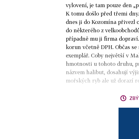
vylovení, je tam pouze den „
K tomu došlo před třemi dny. 
dnes ji do Kozomína přivezl 
do některého z velkoobchodů 
případně mu ji firma dopraví
korun včetně DPH. Obč
a
s se
exemplář. Coby největší v Ma
hmotnosti u tohoto druhu, 
názvem halibut, dosahují vý
mořských ryb ale už dorazí ro
ZBÝ