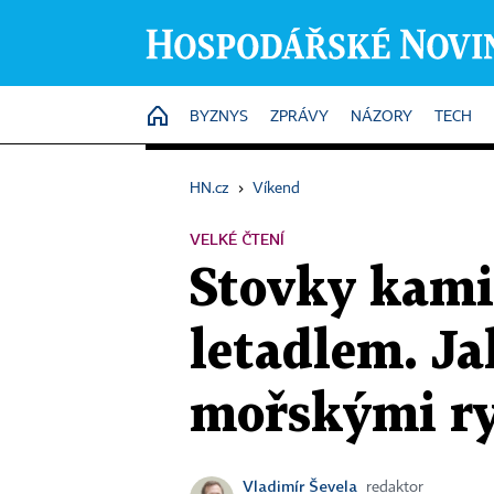
HOME
BYZNYS
ZPRÁVY
NÁZORY
TECH
HN.cz
›
Víkend
VELKÉ ČTENÍ
Stovky kamio
letadlem. Ja
mořskými r
Vladimír Ševela
redaktor