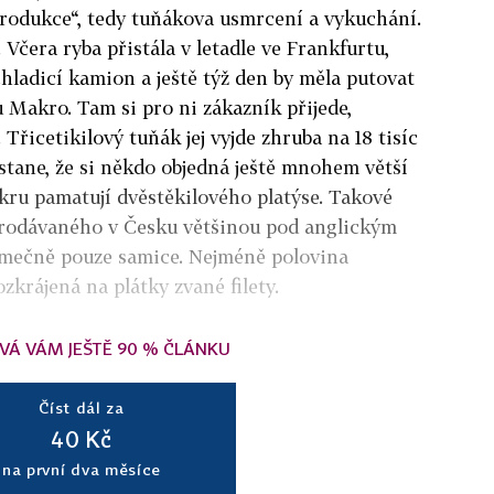
produkce“, tedy tuňákova usmrcení a vykuchání.
Včera ryba přistála v letadle ve Frankfurtu,
chladicí kamion a ještě týž den by měla putovat
Makro. Tam si pro ni zákazník přijede,
.
Třicetikilový tuňák jej vyjde zhruba na 18 tisíc
 stane, že si někdo objedná ještě mnohem větší
kru pamatují dvěstěkilového platýse. Takové
prodávaného v Česku většinou pod anglickým
jimečně pouze samice.
Nejméně polovina
zkrájená na plátky zvané filety.
VÁ VÁM JEŠTĚ 90 % ČLÁNKU
Číst dál za
40 Kč
na první dva měsíce