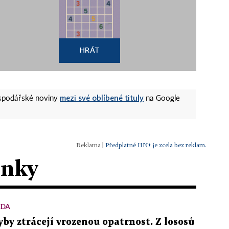
HRÁT
mezi své oblíbené tituly
ospodářské noviny
na Google
|
Předplatné HN+ je zcela bez reklam.
ánky
ĚDA
yby ztrácejí vrozenou opatrnost. Z lososů