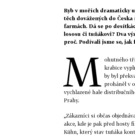
Ryb v mořích dramaticky ub
těch dovážených do Česka 
farmách. Dá se po desítká
lososu či tuňákovi? Dva výz
proč. Podívali jsme se, jak 
M
ohutného tři
krabice vypl
by byl překv
proháněl v o
vychlazené hale distribuční
Prahy.
„Zákazníci si občas objednáva
akce, kde je pak před hosty 
Kühn, který stav tuňáka kontr