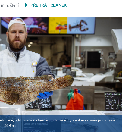
PŘEHRÁT ČLÁNEK
 min. čtení
iletované, odchované na farmách i ulovené. Ty z volného moře jsou dražší.
Lukáš Bíba