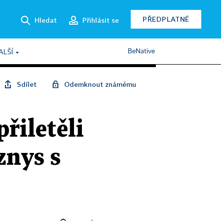
PŘEDPLATNÉ
Hledat
Přihlásit se
BeNative
ALŠÍ
Sdílet
Odemknout známému
řiletěli
znys s