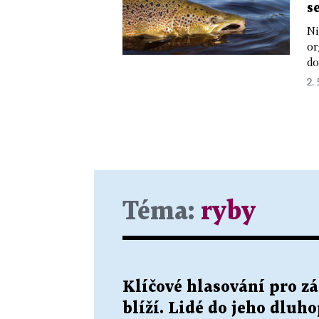
s
Ni
or
do
2. 
Téma:
ryby
Klíčové hlasování pro z
blíží. Lidé do jeho dluho