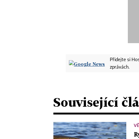
Přidejte si H
zprávách.
Související čl
V
R