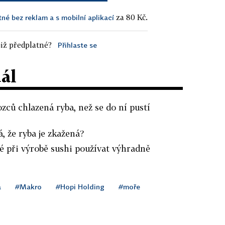
za 80 Kč.
tné bez reklam a s mobilní aplikací
iž předplatné?
Přihlaste se
dál
ozců chlazená ryba, než se do ní pustí
, že ryba je zkažená?
né při výrobě sushi používat výhradně
a
#Makro
#Hopi Holding
#moře