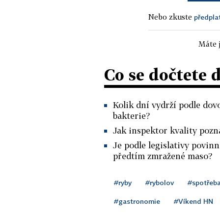
Nebo zkuste
předpla
Máte j
Co se dočtete 
Kolik dní vydrží podle dov
bakterie?
Jak inspektor kvality pozná
Je podle legislativy povin
předtím zmražené maso?
#ryby
#rybolov
#spotřeb
#gastronomie
#Víkend HN