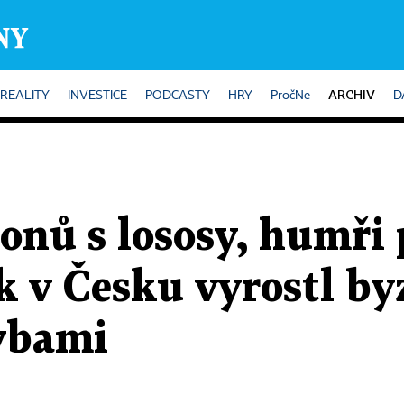
ARCHIV
REALITY
INVESTICE
PODCASTY
HRY
PročNe
D
nů s lososy, humři p
k v Česku vyrostl by
ybami