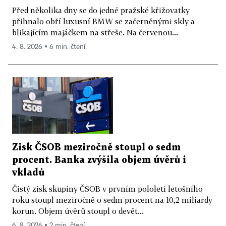
Před několika dny se do jedné pražské křižovatky
přihnalo obří luxusní BMW se začerněnými skly a
blikajícím majáčkem na střeše. Na červenou...
4. 8. 2026 ▪ 6 min. čtení
Zisk ČSOB meziročně stoupl o sedm
procent. Banka zvýšila objem úvěrů i
vkladů
Čistý zisk skupiny ČSOB v prvním pololetí letošního
roku stoupl meziročně o sedm procent na 10,2 miliardy
korun. Objem úvěrů stoupl o devět...
6. 8. 2026 ▪ 2 min. čtení