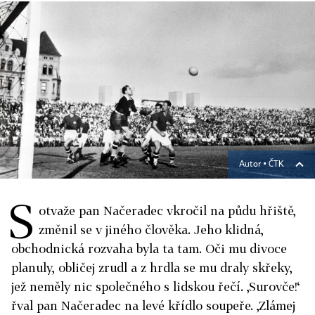
Autor ▪
ČTK
S
otvaže pan Načeradec vkročil na půdu hřiště,
změnil se v jiného člověka. Jeho klidná,
obchodnická rozvaha byla ta tam. Oči mu divoce
planuly, obličej zrudl a z hrdla se mu draly skřeky,
jež neměly nic společného s lidskou řečí. ‚Surovče!‘
řval pan Načeradec na levé křídlo soupeře. ‚Zlámej