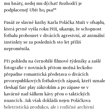
mu hnáty, nedej mu dýchat! Rozhodčí je
podplacenej! Ubít ho, psa!‘“
Pasáž ze slavné knihy Karla Poláčka Muži v ofsajdu,
která prvně vyšla roku 1931, ukazuje, že schopnost
fotbalu probouzet v divácích agresivní, až animální
instinkty se za posledních sto let příliš
neproměnila.
Při pohledu na černobílé filmové týdeníky a zašlé
fotografie v novinách přitom možná leckoho
přepadne romantická představa o divácích
prvorepublikových fotbalových zápasů, kteří uznale
tleskají fair play zákrokům a po zápase se v
kavárně nad šálkem kávy přou o taktických
nuancích. Jak však dokládá nejen Poláčkova
beletristická produkce, ale i rozličné archivní