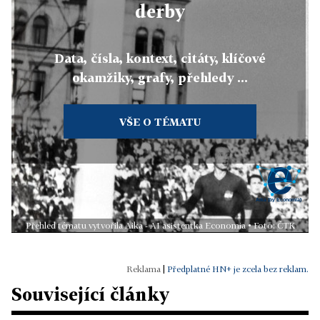
derby
Data, čísla, kontext, citáty, klíčové
okamžiky, grafy, přehledy ...
VŠE O TÉMATU
Přehled tématu vytvořila Aika - AI asistentka Economia • Foto: ČTK
|
Předplatné HN+ je zcela bez reklam.
Související články