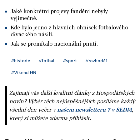
Jaké konkrétní projevy fandění nebyly
výjimečné.
Kde bylo jedno z hlavních ohnisek fotbalového
diváckého násilí.
Jak se promítalo nacionální pnutí.
#historie
#fotbal
#sport
#rozhodčí
#Víkend HN
Zajímají vás další kvalitní články z Hospodářských
novin? Výběr těch nejúspěšnějších posíláme každý
všední den večer v
našem newsletteru 7 v SEDM
,
který si můžete zdarma přihlásit.