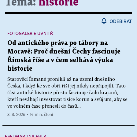
Téma:
historie
ODEBÍRAT
FOTOGALERIE UVNITŘ
Od antického práva po tábory na
Moravě: Proč dnešní Čechy fascinuje
Římská říše a v čem selhává výuka
historie
Starověcí Římané pronikli až na území dnešního
Česka, i když ke své obří říši jej nikdy nepřipojili. Tato
část antické historie přesto fascinuje řadu krajanů,
kteří neváhají investovat tisíce korun a svůj um, aby se
ve volném čase přenesli do časů...
3. 8. 2026 ▪ 14 min. čtení
ESEJ MARTINA EHLA