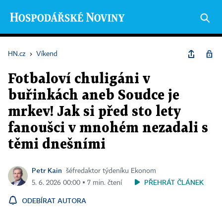
HN.cz
›
Víkend
Fotbaloví chuligáni v
buřinkách aneb Soudce je
mrkev! Jak si před sto lety
fanoušci v mnohém nezadali s
těmi dnešními
Petr Kain
šéfredaktor týdeníku Ekonom
PŘEHRÁT ČLÁNEK
5. 6. 2026 00:00 ▪ 7 min. čtení
ODEBÍRAT AUTORA