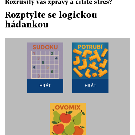
Rozrušily vás zprávy a cítíte stres?
Rozptylte se logickou
hádankou
HRÁT
HRÁT