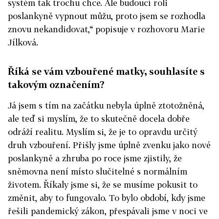
systém tak trochu chce. Ale budoucí roli
poslankyně vypnout můžu, proto jsem se rozhodla
znovu nekandidovat,“ popisuje v rozhovoru Marie
Jílková.
Říká se vám vzbouřené matky, souhlasíte s
takovým označením?
Já jsem s tím na začátku nebyla úplně ztotožněná,
ale teď si myslím, že to skutečně docela dobře
odráží realitu. Myslím si, že je to opravdu určitý
druh vzbouření. Přišly jsme úplně zvenku jako nové
poslankyně a zhruba po roce jsme zjistily, že
sněmovna není místo slučitelné s normálním
životem. Říkaly jsme si, že se musíme pokusit to
změnit, aby to fungovalo. To bylo období, kdy jsme
řešili pandemický zákon, přespávali jsme v noci ve