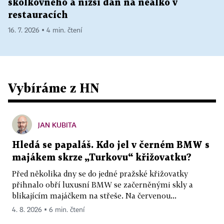
školkovného a nižší daň na nealko v
restauracích
16. 7. 2026 ▪ 4 min. čtení
Vybíráme z HN
JAN KUBITA
Hledá se papaláš. Kdo jel v černém BMW s
majákem skrze „Turkovu“ křižovatku?
Před několika dny se do jedné pražské křižovatky
přihnalo obří luxusní BMW se začerněnými skly a
blikajícím majáčkem na střeše. Na červenou...
4. 8. 2026 ▪ 6 min. čtení