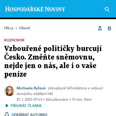
HN.cz
›
Víkend
ROZHOVOR
Vzbouřené političky burcují
Česko. Změňte sněmovnu,
nejde jen o nás, ale i o vaše
peníze
Michaela Ryšavá
zástupkyně šéfredaktora a vedoucí
domácího oddělení HN
27. 1. 2025 07:43 ▪ Aktualizováno ▪ 13 min. čtení
PŘEHRÁT ČLÁNEK
ODEBÍRAT AUTORKU