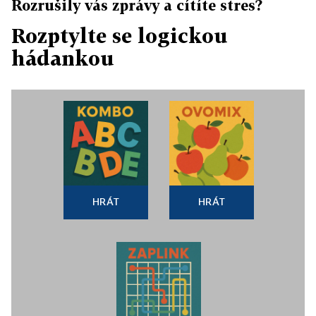
Rozrušily vás zprávy a cítíte stres?
Rozptylte se logickou
hádankou
HRÁT
HRÁT