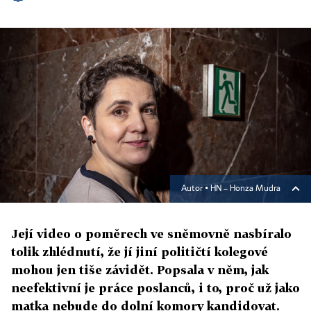
Autor ▪
HN – Honza Mudra
Její video o poměrech ve sněmovně nasbíralo
tolik zhlédnutí, že jí jiní političtí kolegové
mohou jen tiše závidět. Popsala v něm, jak
neefektivní je práce poslanců, i to, proč už jako
matka nebude do dolní komory kandidovat.