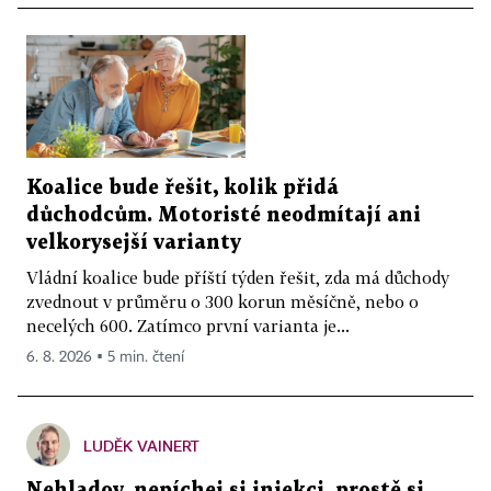
Koalice bude řešit, kolik přidá
důchodcům. Motoristé neodmítají ani
velkorysejší varianty
Vládní koalice bude příští týden řešit, zda má důchody
zvednout v průměru o 300 korun měsíčně, nebo o
necelých 600. Zatímco první varianta je...
6. 8. 2026 ▪ 5 min. čtení
LUDĚK VAINERT
Nehladov, nepíchej si injekci, prostě si