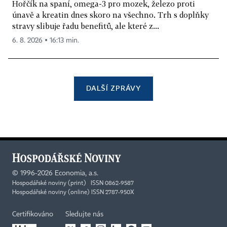
Hořčík na spaní, omega-3 pro mozek, železo proti
únavě a kreatin dnes skoro na všechno. Trh s doplňky
stravy slibuje řadu benefitů, ale které z...
6. 8. 2026 ▪ 16:13 min.
DALŠÍ ZPRÁVY
©
1996-2026
Economia, a.s.
Hospodářské noviny (print) ISSN 0862-9587
Hospodářské noviny (online) ISSN 2787-950X
Certifikováno
Sledujte nás