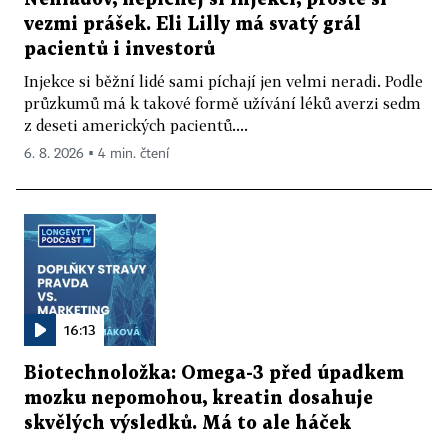
vezmi prášek. Eli Lilly má svatý grál
pacientů i investorů
Injekce si běžní lidé sami píchají jen velmi neradi. Podle
průzkumů má k takové formě užívání léků averzi sedm
z deseti amerických pacientů....
6. 8. 2026 ▪ 4 min. čtení
16:13
Biotechnoložka: Omega-3 před úpadkem
mozku nepomohou, kreatin dosahuje
skvělých výsledků. Má to ale háček