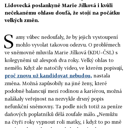
Lidovecká poslankyně Marie Jílková i kvůli
nečekanému ohlasu doufá, že stojí na počátku
velkých změn.
S
amy vůbec nedoufaly, že by jejich vystoupení
mohlo vyvolat takovou odezvu. O problémech
ve sněmovně mluvila Marie Jílková (KDU–ČSL) s
kolegyněmi už alespoň dva roky. Velký ohlas to
nemělo. Když ale natočily video, ve kterém popisují,
proč znovu už kandidovat nebudou,
nastala
změna. Možná zapůsobily na jiné ženy, které
podobně balancují mezi rodinou a kariérou, možná
nalákaly veřejnost na nezvykle drsný popis
nefunkční sněmovny. Ta podle nich totiž za peníze
daňových poplatníků dělá zoufale málo. „Nemůžu
na čtyři roky vypnout roli matky, i když to po mně