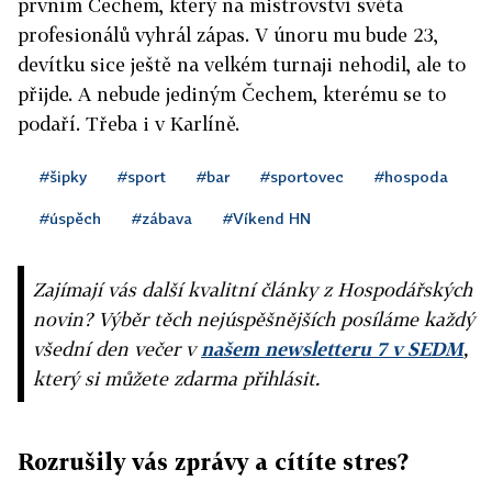
prvním Čechem, který na mistrovství světa
profesionálů vyhrál zápas. V únoru mu bude 23,
devítku sice ještě na velkém turnaji nehodil, ale to
přijde. A nebude jediným Čechem, kterému se to
podaří. Třeba i v Karlíně.
#šipky
#sport
#bar
#sportovec
#hospoda
#úspěch
#zábava
#Víkend HN
Zajímají vás další kvalitní články z Hospodářských
novin? Výběr těch nejúspěšnějších posíláme každý
všední den večer v
našem newsletteru 7 v SEDM
,
který si můžete zdarma přihlásit.
Rozrušily vás zprávy a cítíte stres?