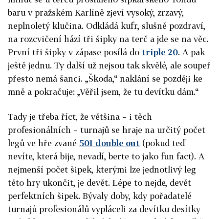
baru v pražském Karlíně zjeví vysoký, zrzavý,
neplnoletý klučina. Odkládá kufr, slušně pozdraví,
na rozcvičení hází tři šipky na terč a jde se na věc.
První tři šipky v zápase posílá do
triple 20
. A pak
ještě jednu. Ty další už nejsou tak skvělé, ale soupeř
přesto nemá šanci. „Škoda,“ naklání se později ke
mně a pokračuje: „Věřil jsem, že tu devítku dám.“
Tady je třeba říct, že většina – i těch
profesionálních – turnajů se hraje na určitý počet
legů ve hře zvané
501 double out
(pokud teď
nevíte, která bije, nevadí, berte to jako fun fact). A
nejmenší počet šipek, kterými lze jednotlivý leg
této hry ukončit, je devět. Lépe to nejde, devět
perfektních šipek. Bývaly doby, kdy pořadatelé
turnajů profesionálů vypláceli za devítku desítky