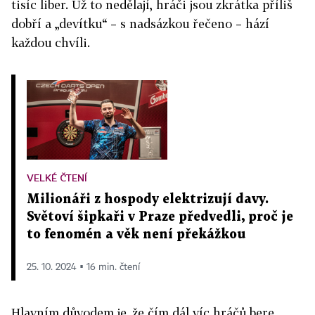
tisíc liber. Už to nedělají, hráči jsou zkrátka příliš
dobří a „devítku“ – s nadsázkou řečeno – hází
každou chvíli.
VELKÉ ČTENÍ
Milionáři z hospody elektrizují davy.
Světoví šipkaři v Praze předvedli, proč je
to fenomén a věk není překážkou
25. 10. 2024 ▪ 16 min. čtení
Hlavním důvodem je, že čím dál víc hráčů bere