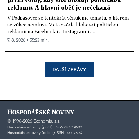
první volby, kdy sítě blokují politickou
reklamu. A hlavní oběť je nečekaná
V Podpásovce se tentokrát věnujeme tématu, o kterém
se vůbec nemluví. Meta začala blokovat politickou
reklamu na Facebooku a Instagramu a...
7. 8. 2026 ▪ 55:23 min.
DALŠÍ ZPRÁVY
©
1996-2026
Economia, a.s.
Hospodářské noviny (print) ISSN 0862-9587
Hospodářské noviny (online) ISSN 2787-950X