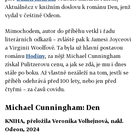
Aktuálně.cz v knižním doslovu k románu Den, jenž
vydal v češtině Odeon.
Mimochodem, autor do příběhu vetkl i řadu
literárních odkazů – zvláště pak k Jamesi Joyceovi
a Virginii Woolfové. Ta byla už hlavní postavou
románu
Hodiny
, za nějž Michael Cunningham
získal Pulitzerovu cenu, a jak se zdá, je mu i dnes
stále po boku. Až vlastně nezáleží na tom, jestli se
příběh odehrává před 100 lety, nebo jen před
čtyřmi – za časů covidu.
Michael Cunningham: Den
KNIHA, přeložila Veronika Volhejnová, nakl.
Odeon, 2024