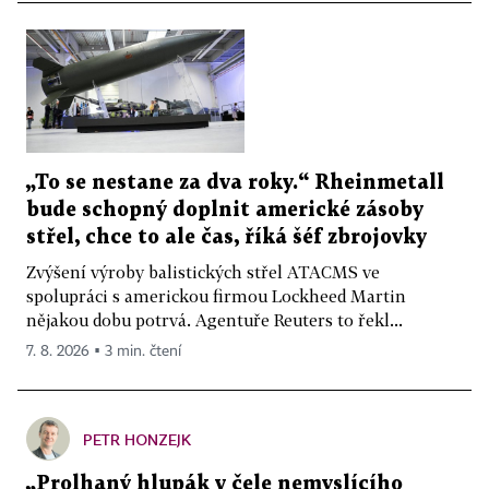
„To se nestane za dva roky.“ Rheinmetall
bude schopný doplnit americké zásoby
střel, chce to ale čas, říká šéf zbrojovky
Zvýšení výroby balistických střel ATACMS ve
spolupráci s americkou firmou Lockheed Martin
nějakou dobu potrvá. Agentuře Reuters to řekl...
7. 8. 2026 ▪ 3 min. čtení
PETR HONZEJK
„Prolhaný hlupák v čele nemyslícího