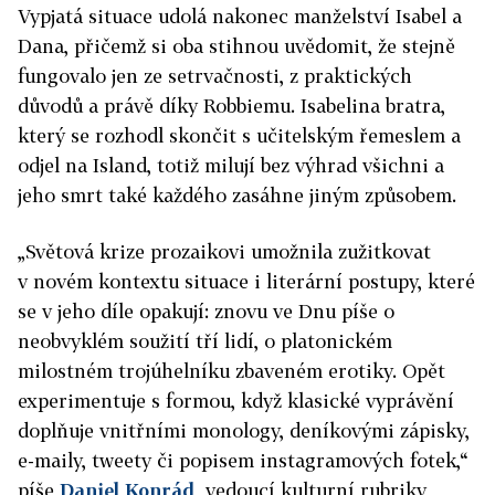
Vypjatá situace udolá nakonec manželství Isabel a
Dana, přičemž si oba stihnou uvědomit, že stejně
fungovalo jen ze setrvačnosti, z praktických
důvodů a právě díky Robbiemu. Isabelina bratra,
který se rozhodl skončit s učitelským řemeslem a
odjel na Island, totiž milují bez výhrad všichni a
jeho smrt také každého zasáhne jiným způsobem.
„Světová krize prozaikovi umožnila zužitkovat
v novém kontextu situace i literární postupy, které
se v jeho díle opakují: znovu ve Dnu píše o
neobvyklém soužití tří lidí, o platonickém
milostném trojúhelníku zbaveném erotiky. Opět
experimentuje s formou, když klasické vyprávění
doplňuje vnitřními monology, deníkovými zápisky,
e-maily, tweety či popisem instagramových fotek,“
píše
Daniel Konrád
, vedoucí kulturní rubriky