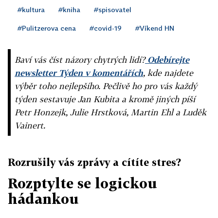
#kultura
#kniha
#spisovatel
#Pulitzerova cena
#covid-19
#Víkend HN
Baví vás číst názory chytrých lidí?
Odebírejte
newsletter Týden v komentářích
, kde najdete
výběr toho nejlepšího. Pečlivě ho pro vás každý
týden sestavuje Jan Kubita a kromě jiných píší
Petr Honzejk, Julie Hrstková, Martin Ehl a Luděk
Vainert.
Rozrušily vás zprávy a cítíte stres?
Rozptylte se logickou
hádankou