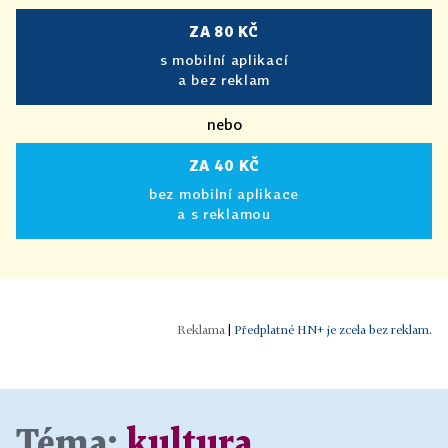
ZA 80 KČ
s mobilní aplikací
a bez reklam
nebo
ZA 40 KČ
bez mobilní aplikace
a s reklamou
|
Předplatné HN+ je zcela bez reklam.
Téma:
kultura