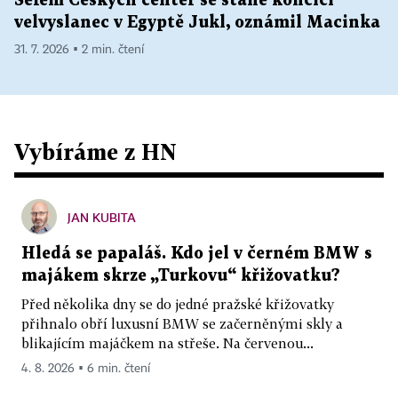
Šéfem Českých center se stane končící
velvyslanec v Egyptě Jukl, oznámil Macinka
31. 7. 2026 ▪ 2 min. čtení
Vybíráme z HN
JAN KUBITA
Hledá se papaláš. Kdo jel v černém BMW s
majákem skrze „Turkovu“ křižovatku?
Před několika dny se do jedné pražské křižovatky
přihnalo obří luxusní BMW se začerněnými skly a
blikajícím majáčkem na střeše. Na červenou...
4. 8. 2026 ▪ 6 min. čtení