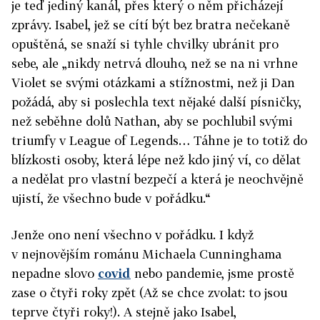
je teď jediný kanál, přes který o něm přicházejí
zprávy. Isabel, jež se cítí být bez bratra nečekaně
opuštěná, se snaží si tyhle chvilky ubránit pro
sebe, ale „nikdy netrvá dlouho, než se na ni vrhne
Violet se svými otázkami a stížnostmi, než ji Dan
požádá, aby si poslechla text nějaké další písničky,
než seběhne dolů Nathan, aby se pochlubil svými
triumfy v League of Legends… Táhne je to totiž do
blízkosti osoby, která lépe než kdo jiný ví, co dělat
a nedělat pro vlastní bezpečí a která je neochvějně
ujistí, že všechno bude v pořádku.“
Jenže ono není všechno v pořádku. I když
v nejnovějším románu Michaela Cunninghama
nepadne slovo
covid
nebo pandemie, jsme prostě
zase o čtyři roky zpět (Až se chce zvolat: to jsou
teprve čtyři roky!). A stejně jako Isabel,