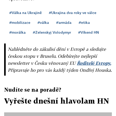
#Válka na Ukrajině
#Ukrajina dva roky ve válce
#mobilizace
#válka
#armáda
#etika
#morálka
#Zelenskyj Volodymyr
#Víkend HN
Nahlédněte do zákulisí dění v Evropě a sledujte
českou stopu v Bruselu. Odebírejte nejlepší
newsletter v Česku věnovaný EU
Ředitelé Evropy.
Připravuje ho pro vás každý týden Ondřej Houska.
Nudíte se na poradě?
Vyřešte dnešní hlavolam HN