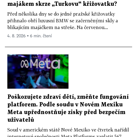
majákem skrze „Turkovu“ křižovatku?
Před několika dny se do jedné pražské křižovatky
přihnalo obří luxusní BMW se začerněnými skly a
blikajícím majáčkem na střeše. Na červenou...
4. 8. 2026 ▪ 6 min. čtení
Poškozujete zdraví dětí, změňte fungování
platforem. Podle soudu v Novém Mexiku
Meta upřednostňuje zisky před bezpečím
uživatelů
Soud v americkém státě Nové Mexiko ve čtvrtek nařídil
internetové společnosti Meta Platforms zaplatit 567