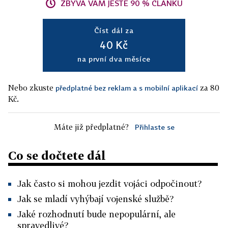
ZBÝVÁ VÁM JEŠTĚ 90 % ČLÁNKU
Číst dál za
40 Kč
na první dva měsíce
Nebo zkuste
za 80
předplatné bez reklam a s mobilní aplikací
Kč.
Máte již předplatné?
Přihlaste se
Co se dočtete dál
Jak často si mohou jezdit vojáci odpočinout?
Jak se mladí vyhýbají vojenské službě?
Jaké rozhodnutí bude nepopulární, ale
spravedlivé?