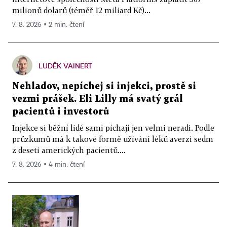
milionů dolarů (téměř 12 miliard Kč)...
7. 8. 2026 ▪ 2 min. čtení
LUDĚK VAINERT
Nehladov, nepíchej si injekci, prostě si
vezmi prášek. Eli Lilly má svatý grál
pacientů i investorů
Injekce si běžní lidé sami píchají jen velmi neradi. Podle
průzkumů má k takové formě užívání léků averzi sedm
z deseti amerických pacientů....
7. 8. 2026 ▪ 4 min. čtení