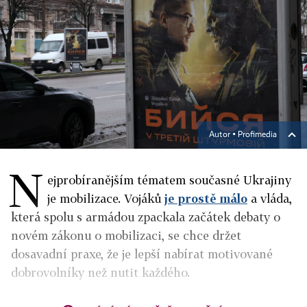
Autor ▪
Profimedia
N
ejprobíranějším tématem současné Ukrajiny
je mobilizace. Vojáků
je prostě málo
a vláda,
která spolu s armádou zpackala začátek debaty o
novém zákonu o mobilizaci, se chce držet
dosavadní praxe, že je lepší nabírat motivované
dobrovolníky než nutit každého.