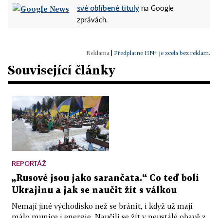
své oblíbené tituly
na Google
zprávách.
|
Předplatné HN+ je zcela bez reklam.
Související články
REPORTÁŽ
„Rusové jsou jako sarančata.“ Co teď bolí
Ukrajinu a jak se naučit žít s válkou
Nemají jiné východisko než se bránit, i když už mají
málo munice i energie. Naučili se žít v neustálé obavě z