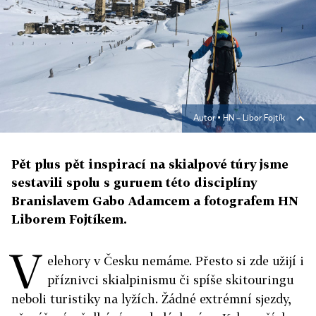
Autor ▪
HN – Libor Fojtík
Pět plus pět inspirací na skialpové túry jsme
sestavili spolu s guruem této disciplíny
Branislavem Gabo Adamcem a fotografem HN
Liborem Fojtíkem.
V
elehory v
Česku nemáme.
Přesto si zde užijí i
příznivci skialpinismu či spíše skitouringu
neboli turistiky na lyžích. Žádné extrémní sjezdy,