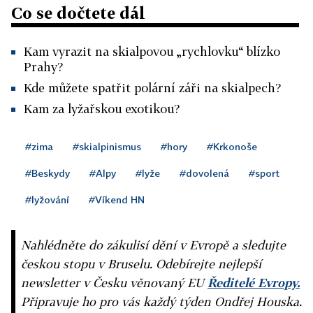
Co se dočtete dál
Kam vyrazit na skialpovou „rychlovku“ blízko
Prahy?
Kde můžete spatřit polární záři na skialpech?
Kam za lyžařskou exotikou?
#zima
#skialpinismus
#hory
#Krkonoše
#Beskydy
#Alpy
#lyže
#dovolená
#sport
#lyžování
#Víkend HN
Nahlédněte do zákulisí dění v Evropě a sledujte
českou stopu v Bruselu. Odebírejte nejlepší
newsletter v Česku věnovaný EU
Ředitelé Evropy.
Připravuje ho pro vás každý týden Ondřej Houska.