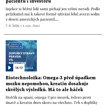
pacientů i investorů
Injekce si běžní lidé sami píchají jen velmi neradi. Podle
průzkumů má k takové formě užívání léků averzi sedm
z deseti amerických pacientů....
7. 8. 2026 ▪ 4 min. čtení
16:13
Biotechnoložka: Omega-3 před úpadkem
mozku nepomohou, kreatin dosahuje
skvělých výsledků. Má to ale háček
Hořčík na spaní, omega-3 pro mozek, železo proti
únavě a kreatin dnes skoro na všechno. Trh s doplňky