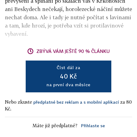
převýšení a šplhání po skalách vás v Krkonoších
ani Beskydech nečekají, horolezecké náčiní můžete
nechat doma. Ale i tady je nutné počítat s lavinami
a tam, kde hrozí, je potřeba vzít si protilavinové
vybavení.
ZBÝVÁ VÁM JEŠTĚ 90 % ČLÁNKU
Číst dál za
40 Kč
na první dva měsíce
Nebo zkuste
za 80
předplatné bez reklam a s mobilní aplikací
Kč.
Máte již předplatné?
Přihlaste se