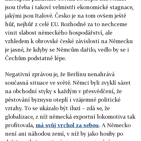
jsou třeba i takoví velmistři ekonomické stagnace,
jakými jsou Italové. Česko je na tom ovšem ještě
hůř, nejhůř z celé EU. Rozhodně za to nechceme
vinit slabost německého hospodářství, ale
vzhledem k obrovské české závislosti na Německu
je jasné, že kdyby se Němcům dařilo, vedlo by se i
Čechům podstatně lépe.
Negativní zprávou je, že Berlínu nenahrává
současná situace ve světě. Němci byli zvyklí sázet
na obchodní styky s každým v přesvědčení, že
pěstování byznysu oteplí i vzájemné politické
vztahy. To se ukázalo být iluzí – zdá se, že
globalizace, z níž německá exportní lokomotiva tak
profitovala,
má svůj vrchol za sebou
. A Německo
není ani náhodou zemí, v níž by jako houby po