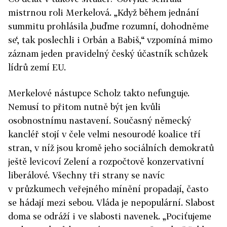
mistrnou roli Merkelová. „Když během jednání
summitu prohlásila ‚buďme rozumní, dohodněme
se‘, tak poslechli i Orbán a Babiš,“ vzpomíná mimo
záznam jeden pravidelný český účastník schůzek
lídrů zemí EU.
Merkelové nástupce Scholz takto nefunguje.
Nemusí to přitom nutně být jen kvůli
osobnostnímu nastavení. Současný německý
kancléř stojí v čele velmi nesourodé koalice tří
stran, v níž jsou kromě jeho sociálních demokratů
ještě levicoví Zelení a rozpočtově konzervativní
liberálové. Všechny tři strany se navíc
v průzkumech veřejného mínění propadají, často
se hádají mezi sebou. Vláda je nepopulární. Slabost
doma se odráží i ve slabosti navenek. „Pociťujeme