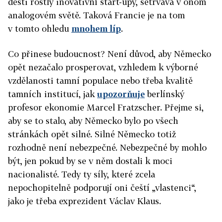
dešti rostly inovativní start-upy, setrvává v onom
analogovém světě. Taková Francie je na tom
v tomto ohledu
mnohem líp
.
Co přinese budoucnost? Není důvod, aby Německo
opět nezačalo prosperovat, vzhledem k výborné
vzdělanosti tamní populace nebo třeba kvalitě
tamních institucí, jak
upozorňuje
berlínský
profesor ekonomie Marcel Fratzscher. Přejme si,
aby se to stalo, aby Německo bylo po všech
stránkách opět silné. Silné Německo totiž
rozhodně není nebezpečné. Nebezpečné by mohlo
být, jen pokud by se v něm dostali k moci
nacionalisté. Tedy ty síly, které zcela
nepochopitelně podporují oni čeští „vlastenci“,
jako je třeba exprezident Václav Klaus.