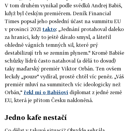
V tom druhém vynikal podle svědků Andrej Babiš,
když byl českým premiérem. Deník Financial
Times popsal jeho poslední účast na summitu EU
v prosinci 2021
takto
: „Jednání protahoval daleko
za hranici, kdy to ještě dávalo smysl, a láteřil
ohledně vágních temných sil, které prý
destabilizují trh se zemním plynem.“ Kromě Babiše
schůzky lídrů často natahoval (a dělá to dosud)
taky maďarský premiér Viktor Orbán. Ten ovšem
leckdy „pouze“ vydíral, prostě chtěl víc peněz. „Váš
premiér mluví na summitech víc ideologicky než
Orbán,“
řekl mi o Babišovi
diplomat z jedné země
EU, která je přitom Česku nakloněná.
Jedno kafe nestačí
Co dělat v takové situaci? Obvykle sehrála