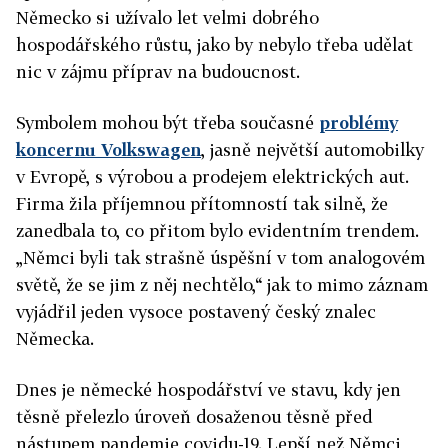
Německo si užívalo let velmi dobrého
hospodářského růstu, jako by nebylo třeba udělat
nic v zájmu příprav na budoucnost.
Symbolem mohou být třeba současné
problémy
koncernu Volkswagen
, jasně největší automobilky
v Evropě, s výrobou a prodejem elektrických aut.
Firma žila příjemnou přítomností tak silně, že
zanedbala to, co přitom bylo evidentním trendem.
„Němci byli tak strašně úspěšní v tom analogovém
světě, že se jim z něj nechtělo,“ jak to mimo záznam
vyjádřil jeden vysoce postavený český znalec
Německa.
Dnes je německé hospodářství ve stavu, kdy jen
těsně přelezlo úroveň dosaženou těsně před
nástupem pandemie covidu-19. Lepší než Němci