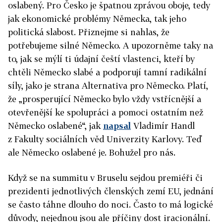
oslabený. Pro Česko je špatnou zprávou oboje, tedy
jak ekonomické problémy Německa, tak jeho
politická slabost. Přiznejme si nahlas, že
potřebujeme silné Německo. A upozorněme taky na
to, jak se mýlí ti údajní čeští vlastenci, kteří by
chtěli Německo slabé a podporují tamní radikální
síly, jako je strana Alternativa pro Německo. Platí,
že „prosperující Německo bylo vždy vstřícnější a
otevřenější ke spolupráci a pomoci ostatním než
Německo oslabené“, jak
napsal
Vladimír Handl
z Fakulty sociálních věd Univerzity Karlovy. Teď
ale Německo oslabené je. Bohužel pro nás.
Když se na summitu v Bruselu sejdou premiéři či
prezidenti jednotlivých členských zemí EU, jednání
se často táhne dlouho do noci. Často to má logické
důvody, nejednou jsou ale příčiny dost iracionální.