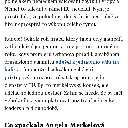
po nějakém německém válcování zbytku Evropy a
Němci to tak ani v rámci EU nedělali. Nyní je
prostě fakt, že pokud nejsilnější hráč není plně ve
hře, neprospívá to výkonu celého týmu.
Kancléř Scholz roli hráče, který tmelí celý mančaft,
zatím ukázal jen jednou, a to v prosinci minulého
roku, když premiéru Orbánovi poradil, aby během
bruselského summitu
odešel z jednacího sálu na
kafe
, a tím umožnil schválení zahájení
přístupových rozhovorů s Ukrajinou o jejím
členství v EU. Byl to merkelovský kousek, ale
udělat ho jednou nestačí. Zatím se nezdá, že by měl
Scholz sílu a vůli uplatňovat pozitivní německý
leadership dlouhodobě.
Co zpackala Angela Merkelová