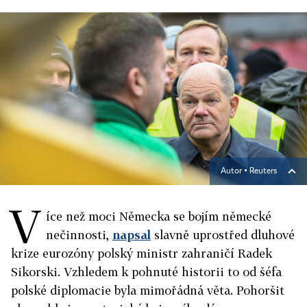
Autor ▪
Reuters
V
íce než moci Německa se bojím německé
nečinnosti,
napsal
slavně uprostřed dluhové
krize eurozóny polský ministr zahraničí Radek
Sikorski. Vzhledem k pohnuté historii to od šéfa
polské diplomacie byla mimořádná věta. Pohoršit