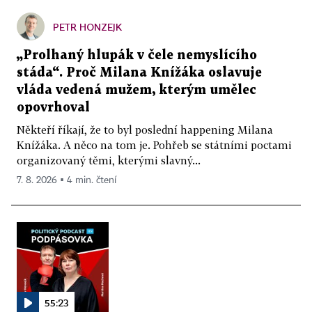
PETR HONZEJK
„Prolhaný hlupák v čele nemyslícího
stáda“. Proč Milana Knížáka oslavuje
vláda vedená mužem, kterým umělec
opovrhoval
Někteří říkají, že to byl poslední happening Milana
Knížáka. A něco na tom je. Pohřeb se státními poctami
organizovaný těmi, kterými slavný...
7. 8. 2026 ▪ 4 min. čtení
55:23