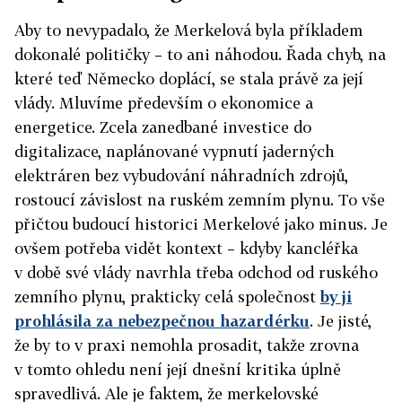
Aby to nevypadalo, že Merkelová byla příkladem
dokonalé političky – to ani náhodou. Řada chyb, na
které teď Německo doplácí, se stala právě za její
vlády. Mluvíme především o ekonomice a
energetice. Zcela zanedbané investice do
digitalizace, naplánované vypnutí jaderných
elektráren bez vybudování náhradních zdrojů,
rostoucí závislost na ruském zemním plynu. To vše
přičtou budoucí historici Merkelové jako minus. Je
ovšem potřeba vidět kontext – kdyby kancléřka
v době své vlády navrhla třeba odchod od ruského
zemního plynu, prakticky celá společnost
by ji
prohlásila za nebezpečnou hazardérku
. Je jisté,
že by to v praxi nemohla prosadit, takže zrovna
v tomto ohledu není její dnešní kritika úplně
spravedlivá. Ale je faktem, že merkelovské