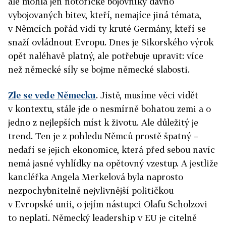
ale mohla jen notorické bojovníky dávno
vybojovaných bitev, kteří, nemajíce jiná témata,
v Němcích pořád vidí ty kruté Germány, kteří se
snaží ovládnout Evropu. Dnes je Sikorského výrok
opět naléhavě platný, ale potřebuje upravit: více
než německé síly se bojme německé slabosti.
Zle se vede Německu
. Jistě, musíme věci vidět
v kontextu, stále jde o nesmírně bohatou zemi a o
jedno z nejlepších míst k životu. Ale důležitý je
trend. Ten je z pohledu Němců prostě špatný –
nedaří se jejich ekonomice, která před sebou navíc
nemá jasné vyhlídky na opětovný vzestup. A jestliže
kancléřka Angela Merkelová byla naprosto
nezpochybnitelně nejvlivnější političkou
v Evropské unii, o jejím nástupci Olafu Scholzovi
to neplatí. Německý leadership v EU je citelně