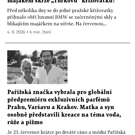
majákem skrze „Turkovu“ křižovatku?
Před několika dny se do jedné pražské křižovatky
přihnalo obří luxusní BMW se začerněnými skly a
blikajícím majáčkem na střeše. Na červenou...
4. 8. 2026 ▪ 6 min. čtení
Pařížská značka vybrala pro globální
předpremiéru exkluzivních parfémů
Prahu, Varšavu a Krakov. Matka a syn
osobně představili kreace na téma voda,
růže a pižmo
Je 23. července krátce po deváté ráno a módní Pařížská