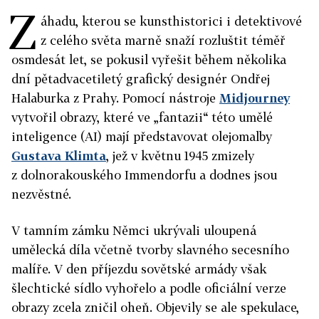
Z
áhadu, kterou se kunsthistorici i detektivové
z celého světa marně snaží rozluštit téměř
osmdesát let, se pokusil vyřešit během několika
dní pětadvacetiletý grafický designér Ondřej
Halaburka z Prahy. Pomocí nástroje
Midjourney
vytvořil obrazy, které ve „fantazii“ této umělé
inteligence (AI) mají představovat olejomalby
Gustava Klimta
, jež v květnu 1945 zmizely
z dolnorakouského Immendorfu a dodnes jsou
nezvěstné.
V tamním zámku Němci ukrývali uloupená
umělecká díla včetně tvorby slavného secesního
malíře. V den příjezdu sovětské armády však
šlechtické sídlo vyhořelo a podle oficiální verze
obrazy zcela zničil oheň. Objevily se ale spekulace,