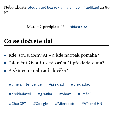
Nebo zkuste
za 80
předplatné bez reklam a s mobilní aplikací
Kč.
Máte již předplatné?
Přihlaste se
Co se dočtete dál
Kde jsou slabiny AI – a kde naopak pomáhá?
Jak mění život ilustrátorům či překladatelům?
A skutečně nahradí člověka?
#umělá inteligence
#překlad
#překladač
#překladatel
#grafika
#obraz
#umění
#ChatGPT
#Google
#Microsoft
#Víkend HN