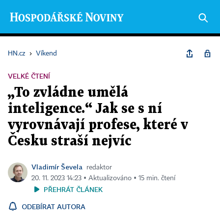
HN.cz
›
Víkend
VELKÉ ČTENÍ
„To zvládne umělá
inteligence.“ Jak se s ní
vyrovnávají profese, které v
Česku straší nejvíc
Vladimír Ševela
redaktor
20. 11. 2023 14:23 ▪ Aktualizováno ▪ 15 min. čtení
PŘEHRÁT ČLÁNEK
ODEBÍRAT AUTORA