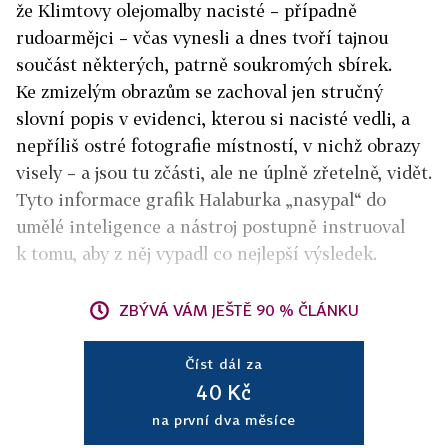
že Klimtovy olejomalby nacisté – případně
rudoarmějci – včas vynesli a dnes tvoří tajnou
součást některých, patrně soukromých sbírek.
Ke zmizelým obrazům se zachoval jen stručný
slovní popis v evidenci, kterou si nacisté vedli, a
nepříliš ostré fotografie místností, v nichž obrazy
visely – a jsou tu zčásti, ale ne úplně zřetelně, vidět.
Tyto informace grafik Halaburka „nasypal“ do
umělé inteligence a nástroj postupně instruoval
k tomu, aby z něj vypadl co nejlepší výsledek.
ZBÝVÁ VÁM JEŠTĚ 90 % ČLÁNKU
Číst dál za
40 Kč
na první dva měsíce