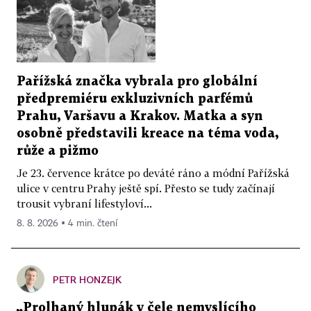
Pařížská značka vybrala pro globální
předpremiéru exkluzivních parfémů
Prahu, Varšavu a Krakov. Matka a syn
osobně představili kreace na téma voda,
růže a pižmo
Je 23. července krátce po deváté ráno a módní Pařížská
ulice v centru Prahy ještě spí. Přesto se tudy začínají
trousit vybraní lifestyloví...
8. 8. 2026 ▪ 4 min. čtení
PETR HONZEJK
„Prolhaný hlupák v čele nemyslícího