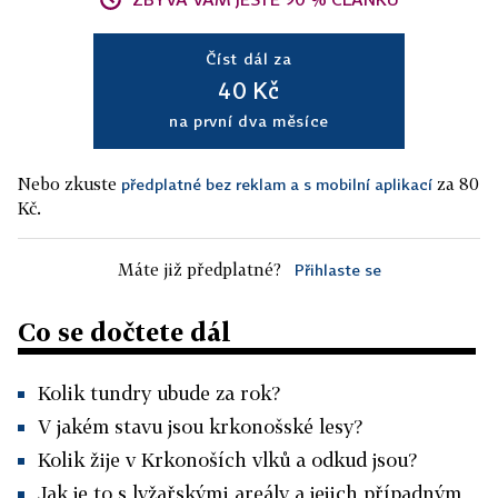
Číst dál za
40 Kč
na první dva měsíce
Nebo zkuste
za 80
předplatné bez reklam a s mobilní aplikací
Kč.
Máte již předplatné?
Přihlaste se
Co se dočtete dál
Kolik tundry ubude za rok?
V jakém stavu jsou krkonošské lesy?
Kolik žije v Krkonoších vlků a odkud jsou?
Jak je to s lyžařskými areály a jejich případným