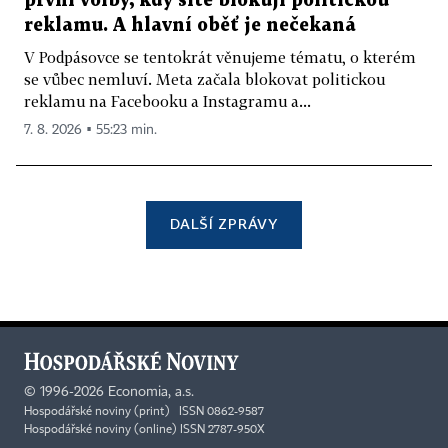
první volby, kdy sítě blokují politickou
reklamu. A hlavní oběť je nečekaná
V Podpásovce se tentokrát věnujeme tématu, o kterém
se vůbec nemluví. Meta začala blokovat politickou
reklamu na Facebooku a Instagramu a...
7. 8. 2026 ▪ 55:23 min.
DALŠÍ ZPRÁVY
©
1996-2026
Economia, a.s.
Hospodářské noviny (print) ISSN 0862-9587
Hospodářské noviny (online) ISSN 2787-950X