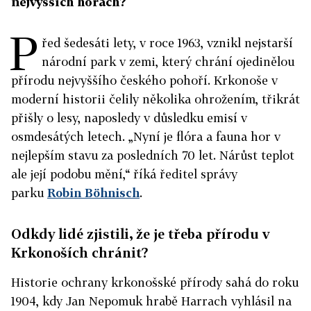
nejvyšších horách?
P
řed šedesáti lety, v roce 1963, vznikl nejstarší
národní park v zemi, který chrání ojedinělou
přírodu nejvyššího českého pohoří. Krkonoše v
moderní historii čelily několika ohrožením, třikrát
přišly o lesy, naposledy v důsledku emisí v
osmdesátých letech. „Nyní je flóra a fauna hor v
nejlepším stavu za posledních 70 let. Nárůst teplot
ale její podobu mění,“ říká ředitel správy
parku
Robin Böhnisch
.
Odkdy lidé zjistili, že je třeba přírodu v
Krkonoších chránit?
Historie ochrany krkonošské přírody sahá do roku
1904, kdy Jan Nepomuk hrabě Harrach vyhlásil na