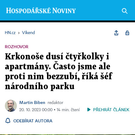
HN.cz
›
Víkend
ROZHOVOR
Krkonoše dusí čtyřkolky i
apartmány. Často jsme ale
proti nim bezzubí, říká šéf
národního parku
Martin Biben
redaktor
PŘEHRÁT ČLÁNEK
20. 10. 2023 00:00 ▪ 14 min. čtení
ODEBÍRAT AUTORA