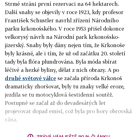
Strmé stráni první rezervaci na 64 hektarech.
Další snahy se objevily v roce 1923, kdy profesor
František Schustler navrhl zřízení Národního
parku krkonošského. V roce 1953 přišel dokonce
velkorysý návrh na Národní park krkonošsko-
jizerský. Snahy byly dány nejen tím, že Krkonoše
byly krásné, ale i tím, že už od začátku 20. století
tady byla flóra plundrována. Byla móda sbírat
léčivé a hezké byliny, dělat z nich obrazy. A po
druhé světové válce
se začala příroda Krkonoš
dramaticky zhoršovat, byly tu znaky velké eroze,
jezdila se tu motocyklová šestidenní soutěž.
Postupně se začal až do devadesátých let
projevovat dopad emisí, což byla pro hory obrovská
rána.
ZBÝVÁ VÁM JEŠTĚ 90 % ČLÁNKU