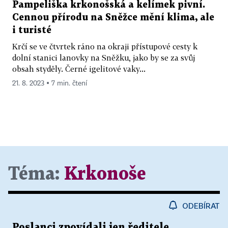
Pampeliška krkonošská a kelímek pivní.
Cennou přírodu na Sněžce mění klima, ale
i turisté
Krčí se ve čtvrtek ráno na okraji přístupové cesty k
dolní stanici lanovky na Sněžku, jako by se za svůj
obsah styděly. Černé igelitové vaky...
21. 8. 2023 ▪ 7 min. čtení
Téma:
Krkonoše
ODEBÍRAT
Poslanci zpovídali jen ředitele