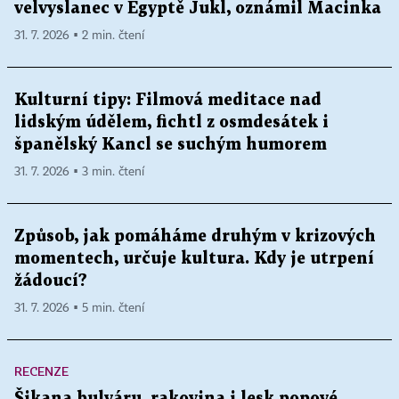
velvyslanec v Egyptě Jukl, oznámil Macinka
31. 7. 2026 ▪ 2 min. čtení
Kulturní tipy: Filmová meditace nad
lidským údělem, fichtl z osmdesátek i
španělský Kancl se suchým humorem
31. 7. 2026 ▪ 3 min. čtení
Způsob, jak pomáháme druhým v krizových
momentech, určuje kultura. Kdy je utrpení
žádoucí?
31. 7. 2026 ▪ 5 min. čtení
RECENZE
Šikana bulváru, rakovina i lesk popové