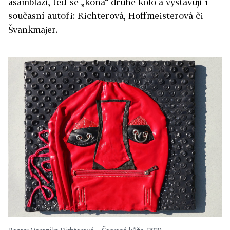
asambláží, teď se „koná“ druhé kolo a vystavují i
současní autoři: Richterová, Hoffmeisterová či
Švankmajer.