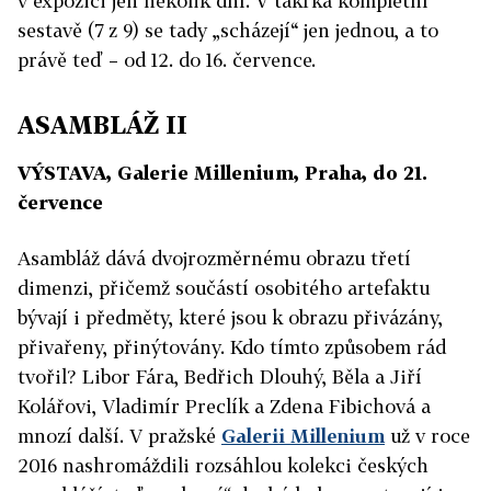
v expozici jen několik dní. V takřka kompletní
sestavě (7 z 9) se tady „scházejí“ jen jednou, a to
právě teď – od 12. do 16. července.
ASAMBLÁŽ II
VÝSTAVA, Galerie Millenium, Praha, do 21.
července
Asambláž dává dvojrozměrnému obrazu třetí
dimenzi, přičemž součástí osobitého artefaktu
bývají i předměty, které jsou k obrazu přivázány,
přivařeny, přinýtovány. Kdo tímto způsobem rád
tvořil? Libor Fára, Bedřich Dlouhý, Běla a Jiří
Kolářovi, Vladimír Preclík a Zdena Fibichová a
mnozí další. V pražské
Galerii Millenium
už v roce
2016 nashromáždili rozsáhlou kolekci českých