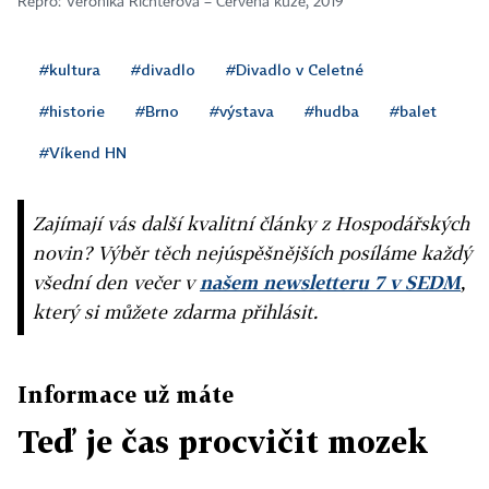
Repro: Veronika Richterová – Červená kůže, 2019
#kultura
#divadlo
#Divadlo v Celetné
#historie
#Brno
#výstava
#hudba
#balet
#Víkend HN
Zajímají vás další kvalitní články z Hospodářských
novin? Výběr těch nejúspěšnějších posíláme každý
všední den večer v
našem newsletteru 7 v SEDM
,
který si můžete zdarma přihlásit.
Informace už máte
Teď je čas procvičit mozek