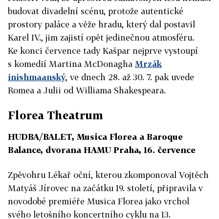
budovat divadelní scénu, protože autentické
prostory paláce a věže hradu, který dal postavil
Karel IV., jim zajistí opět jedinečnou atmosféru.
Ke konci července tady Kašpar nejprve vystoupí
s komedií Martina McDonagha
Mrzák
inishmaanský
, ve dnech 28. až 30. 7. pak uvede
Romea a Julii od Williama Shakespeara.
Florea Theatrum
HUDBA/BALET, Musica Florea a Baroque
Balance, dvorana HAMU Praha, 16. července
Zpěvohru Lékař oční, kterou zkomponoval Vojtěch
Matyáš Jírovec na začátku 19. století,
připravila v
novodobé
premiéře
Musica Florea jako vrchol
své
ho letošního koncertního cyklu
na 13.