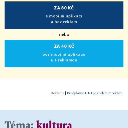
ZA 80 KČ
s mobilní aplikací
a bez reklam
nebo
ZA 40 KČ
bez mobilní aplikace
a s reklamou
|
Předplatné HN+ je zcela bez reklam.
Téma:
kultura