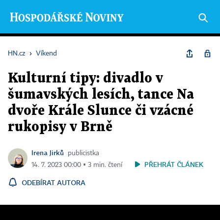
HN.cz
›
Víkend
Kulturní tipy: divadlo v
šumavských lesích, tance Na
dvoře Krále Slunce či vzácné
rukopisy v Brně
Irena Jirků
publicistka
PŘEHRÁT ČLÁNEK
14. 7. 2023 00:00 ▪ 3 min. čtení
ODEBÍRAT AUTORA