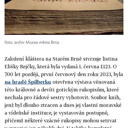
Foto: archiv Muzea města Brna
Založení kláštera na Starém Brně stvrzuje listina
Elišky Rejčky, která byla vydaná 1. června 1323. O
700 let později, první červnový den roku 2023, byla
na hradě Špilberku
otevřena výstava věnovaná
této královně a devíti gotickým rukopisům, které
nechala pro řádové sestry vyhotovit. Soubor knih,
jenž byl dlouho ztracen a dnes jej vlastní moravské
a vídeňské instituce, je vystavován postupně,
přičemž některé vzácné rukopisy mohou setrvat