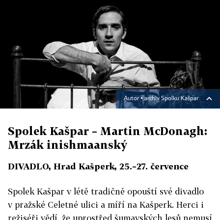
Autor ▪
archiv Spolku Kašpar
Spolek Kašpar – Martin McDonagh:
Mrzák inishmaanský
DIVADLO, Hrad Kašperk, 25.–27. července
Spolek Kašpar v létě tradičně opouští své divadlo
v pražské Celetné ulici a míří na Kašperk. Herci i
režiséři vědí, že uprostřed šumavských lesů nemusí