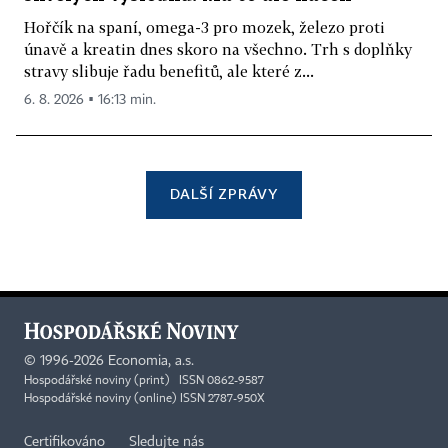
Hořčík na spaní, omega-3 pro mozek, železo proti
únavě a kreatin dnes skoro na všechno. Trh s doplňky
stravy slibuje řadu benefitů, ale které z...
6. 8. 2026 ▪ 16:13 min.
DALŠÍ ZPRÁVY
©
1996-2026
Economia, a.s.
Hospodářské noviny (print) ISSN 0862-9587
Hospodářské noviny (online) ISSN 2787-950X
Certifikováno
Sledujte nás