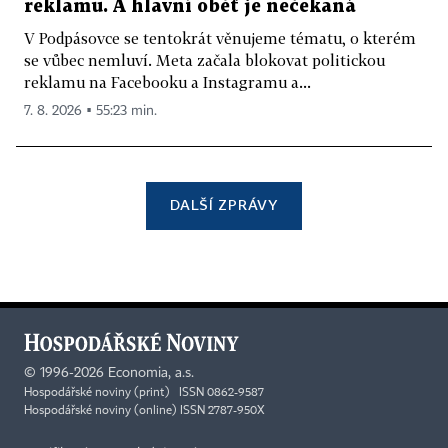
reklamu. A hlavní oběť je nečekaná
V Podpásovce se tentokrát věnujeme tématu, o kterém
se vůbec nemluví. Meta začala blokovat politickou
reklamu na Facebooku a Instagramu a...
7. 8. 2026 ▪ 55:23 min.
DALŠÍ ZPRÁVY
©
1996-2026
Economia, a.s.
Hospodářské noviny (print) ISSN 0862-9587
Hospodářské noviny (online) ISSN 2787-950X