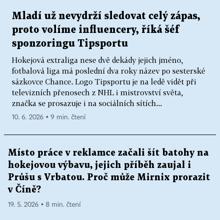
Mladí už nevydrží sledovat celý zápas,
proto volíme influencery, říká šéf
sponzoringu Tipsportu
Hokejová extraliga nese dvě dekády jejich jméno,
fotbalová liga má poslední dva roky název po sesterské
sázkovce Chance. Logo Tipsportu je na ledě vidět při
televizních přenosech z NHL i mistrovství světa,
značka se prosazuje i na sociálních sítích...
10. 6. 2026 ▪ 9 min. čtení
Místo práce v reklamce začali šít batohy na
hokejovou výbavu, jejich příběh zaujal i
Průšu s Vrbatou. Proč může Mirnix prorazit
v Číně?
19. 5. 2026 ▪ 8 min. čtení