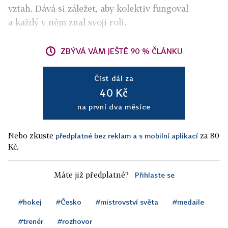
vztah. Dává si záležet, aby kolektiv fungoval
a každý v něm znal svoji roli.
ZBÝVÁ VÁM JEŠTĚ 90 % ČLÁNKU
Číst dál za
40 Kč
na první dva měsíce
Nebo zkuste
za 80
předplatné bez reklam a s mobilní aplikací
Kč.
Máte již předplatné?
Přihlaste se
#hokej
#Česko
#mistrovství světa
#medaile
#trenér
#rozhovor