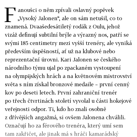
F
anoušci o něm zpívali oslavný popěvek
„Vysoký Jalonen“, ale on sám netušil, co to
znamená. Dvaašedesátiletý rodák z Oulu, jehož
vizáž definují subtilní brýle a výrazný nos, patří se
svými 185 centimetry mezi vyšší trenéry, ale vyniká
především úspěšností, ať už na klubové nebo
reprezentační úrovni. Kari Jalonen se českého
národního týmu ujal po zpackaném vystoupení
na olympijských hrách a na květnovém mistrovství
světa s ním získal bronzové medaile – první cenný
kov po deseti letech. První zahraniční trenér
po třech čtvrtinách století vyvolal u části hokejové
veřejnosti odpor. Ti, kdo ho znali osobně
z dřívějších angažmá, si ovšem Jalonena chválili.
Označují ho za férového trenéra, který umí sem
tam zakřičet, ale jinak má s hráči kamarádský