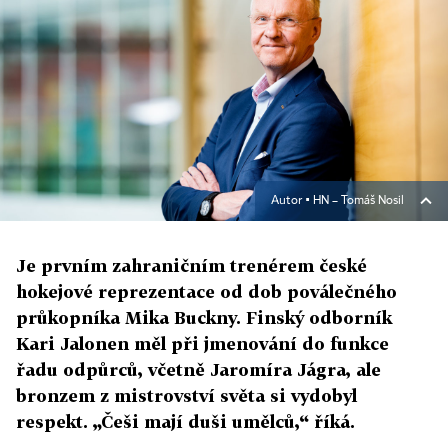
Autor ▪
HN – Tomáš Nosil
Je prvním zahraničním trenérem české
hokejové reprezentace od dob poválečného
průkopníka Mika Buckny. Finský odborník
Kari Jalonen měl při jmenování do funkce
řadu odpůrců, včetně Jaromíra Jágra, ale
bronzem z mistrovství světa si vydobyl
respekt. „Češi mají duši umělců,“ říká.