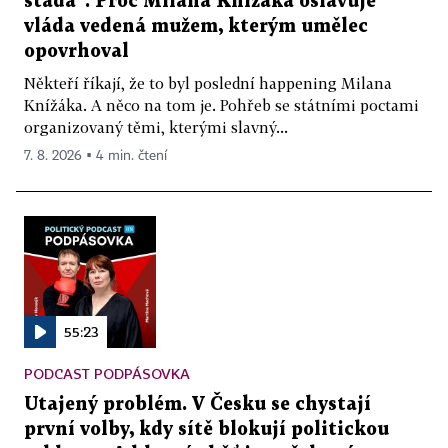
stáda“. Proč Milana Knížáka oslavuje
vláda vedená mužem, kterým umělec
opovrhoval
Někteří říkají, že to byl poslední happening Milana
Knížáka. A něco na tom je. Pohřeb se státními poctami
organizovaný těmi, kterými slavný...
7. 8. 2026 ▪ 4 min. čtení
55:23
PODCAST PODPÁSOVKA
Utajený problém. V Česku se chystají
první volby, kdy sítě blokují politickou