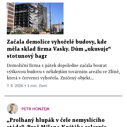
Začala demolice vyhořelé budovy, kde
měla sklad firma Vasky. Dům „ukusuje“
stotunový bagr
Demoliční firma v pátek dopoledne začala bourat
výškovou budovu v někdejším továrním areálu ve Zlíně,
která v červenci vyhořela. Zničený objekt...
7. 8. 2026 ▪ 3 min. čtení
PETR HONZEJK
„Prolhaný hlupák v čele nemyslícího