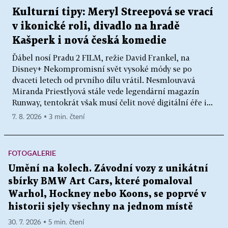
Kulturní tipy: Meryl Streepová se vrací
v ikonické roli, divadlo na hradě
Kašperk i nová česká komedie
Ďábel nosí Pradu 2 FILM, režie David Frankel, na
Disney+ Nekompromisní svět vysoké módy se po
dvaceti letech od prvního dílu vrátil. Nesmlouvavá
Miranda Priestlyová stále vede legendární magazín
Runway, tentokrát však musí čelit nové digitální éře i...
7. 8. 2026 ▪ 3 min. čtení
FOTOGALERIE
Umění na kolech. Závodní vozy z unikátní
sbírky BMW Art Cars, které pomaloval
Warhol, Hockney nebo Koons, se poprvé v
historii sjely všechny na jednom místě
30. 7. 2026 ▪ 5 min. čtení