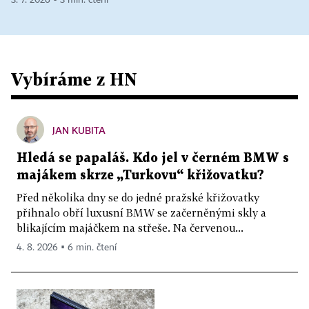
Vybíráme z HN
JAN KUBITA
Hledá se papaláš. Kdo jel v černém BMW s
majákem skrze „Turkovu“ křižovatku?
Před několika dny se do jedné pražské křižovatky
přihnalo obří luxusní BMW se začerněnými skly a
blikajícím majáčkem na střeše. Na červenou...
4. 8. 2026 ▪ 6 min. čtení