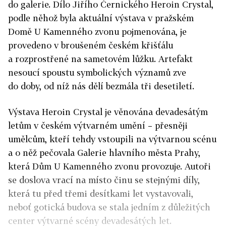
do galerie. Dílo Jiřího Černického Heroin Crystal,
podle něhož byla aktuální výstava v pražském
Domě U Kamenného zvonu pojmenována, je
provedeno v broušeném českém křišťálu
a rozprostřené na sametovém lůžku. Artefakt
nesoucí spoustu symbolických významů zve
do doby, od níž nás dělí bezmála tři desetiletí.
Výstava Heroin Crystal je věnována devadesátým
letům v českém výtvarném umění – přesněji
umělcům, kteří tehdy vstoupili na výtvarnou scénu
a o něž pečovala Galerie hlavního města Prahy,
která Dům U Kamenného zvonu provozuje. Autoři
se doslova vrací na místo činu se stejnými díly,
která tu před třemi desítkami let vystavovali,
neboť gotická budova se stala jedním z důležitých
center výtvarné scény devadesátých let.