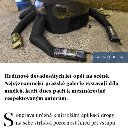
Autor ▪
ČTK
Hrdinové devadesátých let opět na scéně.
Nejvýznamnější pražské galerie vystavují díla
umělců, kteří dnes patří k mezinárodně
respektovaným autorům.
S
ouprava určená k nitrožilní aplikaci drogy
na sebe strhává pozornost hned při vstupu