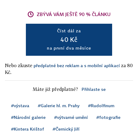
ZBÝVÁ VÁM JEŠTĚ 90 % ČLÁNKU
Číst dál za
40 Kč
na první dva měsíce
Nebo zkuste
za 80
předplatné bez reklam a s mobilní aplikací
Kč.
Máte již předplatné?
Přihlaste se
#výstava
#Galerie hl. m. Prahy
#Rudolfinum
#Národní galerie
#výtvarné umění
#fotografie
#Kintera Krištof
#Černický Jiří