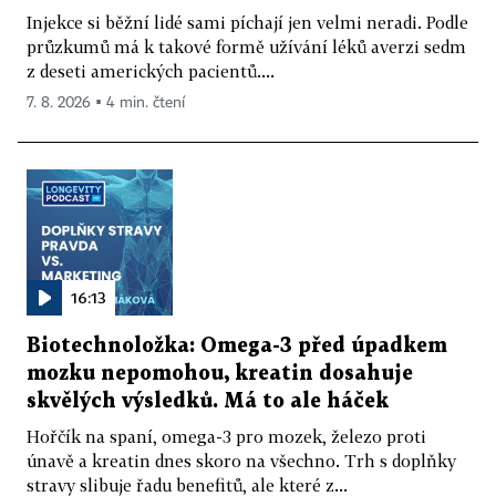
Injekce si běžní lidé sami píchají jen velmi neradi. Podle
průzkumů má k takové formě užívání léků averzi sedm
z deseti amerických pacientů....
7. 8. 2026 ▪ 4 min. čtení
16:13
Biotechnoložka: Omega-3 před úpadkem
mozku nepomohou, kreatin dosahuje
skvělých výsledků. Má to ale háček
Hořčík na spaní, omega-3 pro mozek, železo proti
únavě a kreatin dnes skoro na všechno. Trh s doplňky
stravy slibuje řadu benefitů, ale které z...