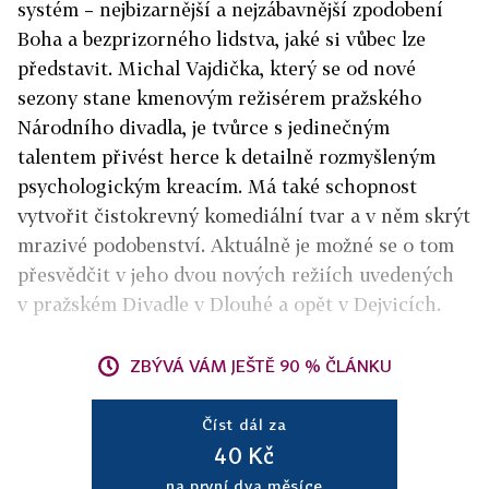
systém – nejbizarnější a nejzábavnější zpodobení
Boha a bezprizorného lidstva, jaké si vůbec lze
představit. Michal Vajdička, který se od nové
sezony stane kmenovým režisérem pražského
Národního divadla, je tvůrce s jedinečným
talentem přivést herce k detailně rozmyšleným
psychologickým kreacím. Má také schopnost
vytvořit čistokrevný komediální tvar a v něm skrýt
mrazivé podobenství. Aktuálně je možné se o tom
přesvědčit v jeho dvou nových režiích uvedených
v pražském Divadle v Dlouhé a opět v Dejvicích.
ZBÝVÁ VÁM JEŠTĚ 90 % ČLÁNKU
Číst dál za
40 Kč
na první dva měsíce