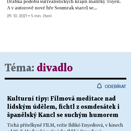
Drábka podobu surrealistických krajin malířky Toyen.
A v autorově nové hře Soumrak starců se...
29. 10. 2021 ▪ 5 min. čtení
Téma:
divadlo
ODEBÍRAT
Kulturní tipy: Filmová meditace nad
lidským údělem, fichtl z osmdesátek i
španělský Kancl se suchým humorem
Tichá přítelkyně FILM, režie Ildikó Enyediová, v kinech