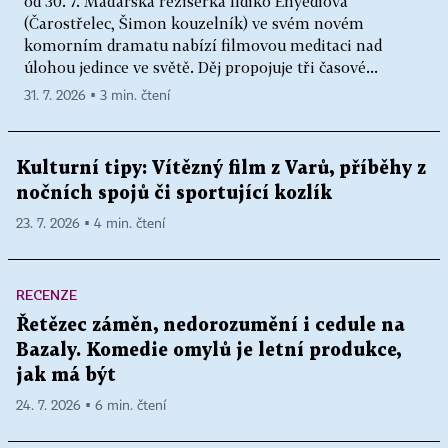
od 30. 7. Maďarská režisérka Ildikó Enyediová
(Čarostřelec, Šimon kouzelník) ve svém novém
komorním dramatu nabízí filmovou meditaci nad
úlohou jedince ve světě. Děj propojuje tři časové...
31. 7. 2026 ▪ 3 min. čtení
Kulturní tipy: Vítězný film z Varů, příběhy z
nočních spojů či sportující kozlík
23. 7. 2026 ▪ 4 min. čtení
RECENZE
Řetězec záměn, nedorozumění i cedule na
Bazaly. Komedie omylů je letní produkce,
jak má být
24. 7. 2026 ▪ 6 min. čtení