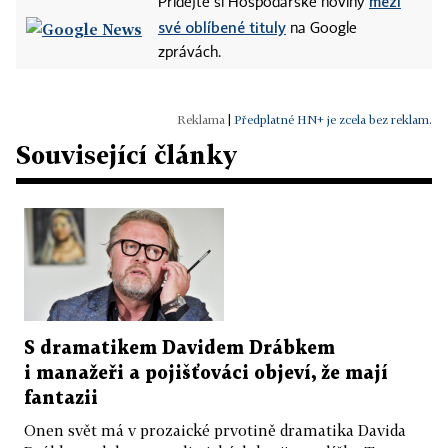
mezi
Přidejte si Hospodářské noviny
své oblíbené tituly
na Google
zprávách.
|
Předplatné HN+ je zcela bez reklam.
Související články
S dramatikem Davidem Drábkem
i manažeři a pojišťováci objeví, že mají
fantazii
Onen svět má v prozaické prvotině dramatika Davida