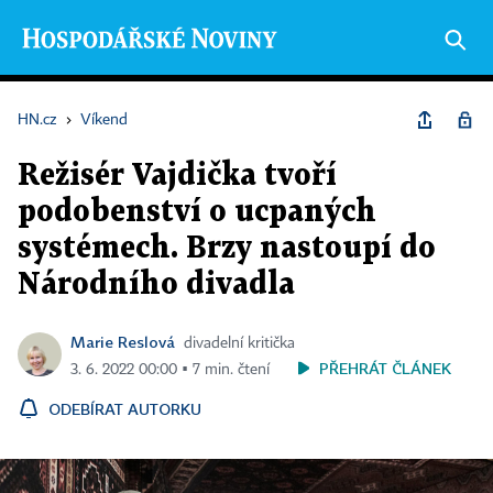
HN.cz
›
Víkend
Režisér Vajdička tvoří
podobenství o ucpaných
systémech. Brzy nastoupí do
Národního divadla
Marie Reslová
divadelní kritička
PŘEHRÁT ČLÁNEK
3. 6. 2022 00:00 ▪ 7 min. čtení
ODEBÍRAT AUTORKU