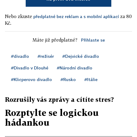
Nebo zkuste
za 80
předplatné bez reklam a s mobilní aplikací
Kč.
Máte již předplatné?
Přihlaste se
#divadlo
#režisér
#Dejvické divadlo
#Divadlo v Dlouhé
#Národní divadlo
#Klicperovo divadlo
#Rusko
#Itálie
Rozrušily vás zprávy a cítíte stres?
Rozptylte se logickou
hádankou