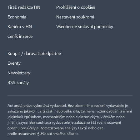
Tiráž redakce HN
Prohlášení o cookies
Economia
Nastavení soukromí
Kariéra v HN
Všeobecné smluvní podmínky
Ceník inzerce
Koupit / darovat předplatné
Eventy
Newslettery
×
RSS kanály
Autorská práva vykonává vydavatel. Bez písemného svolení vydavatele je
zakázáno jakékoli užití částí nebo celku díla, zejména rozmnožování a šíření
jakýmkoli způsobem, mechanickým nebo elektronickým, v českém nebo
jiném jazyce. Bez souhlasu vydavatele je zakázáno též rozmnožování
obsahu pro účely automatizované analýzy textů nebo dat
podle ustanovení § 39c autorského zákona.