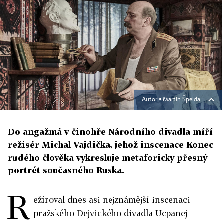
Autor ▪
Martin Špelda
Do angažmá v činohře Národního divadla míří
režisér Michal Vajdička, jehož inscenace Konec
rudého člověka vykresluje metaforicky přesný
portrét současného Ruska.
R
ežíroval dnes asi nejznámější inscenaci
pražského Dejvického divadla Ucpanej