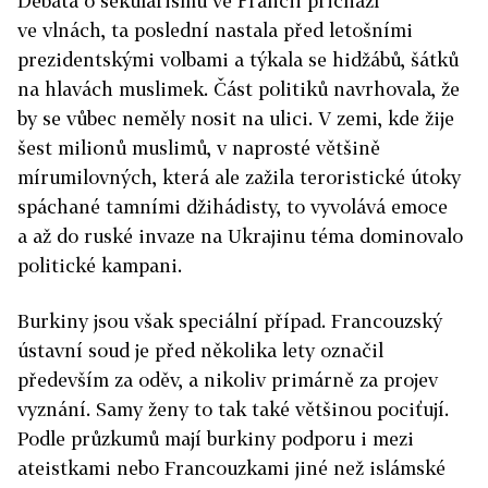
Debata o sekularismu ve Francii přichází
ve vlnách, ta poslední nastala před letošními
prezidentskými volbami a týkala se hidžábů, šátků
na hlavách muslimek. Část politiků navrhovala, že
by se vůbec neměly nosit na ulici. V zemi, kde žije
šest milionů muslimů, v naprosté většině
mírumilovných, která ale zažila teroristické útoky
spáchané tamními džihádisty, to vyvolává emoce
a až do ruské invaze na Ukrajinu téma dominovalo
politické kampani.
Burkiny jsou však speciální případ. Francouzský
ústavní soud je před několika lety označil
především za oděv, a nikoliv primárně za projev
vyznání. Samy ženy to tak také většinou pociťují.
Podle průzkumů mají burkiny podporu i mezi
ateistkami nebo Francouzkami jiné než islámské