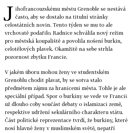
J
ihofrancouzskému městu Grenoble se nestává
často, aby se dostalo na titulní stránky
celostátních novin. Tento týden se mu to ale
vrchovatě podařilo. Radnice schválila nový režim
pro městská koupaliště a povolila nošení burkin,
celotělových plavek. Okamžitě na sebe strhla
pozornost zbytku Francie.
V jakém úboru mohou ženy ve studentském
Grenoblu chodit plavat, by se sotva stalo
předmětem zájmu za hranicemi města. Tohle je ale
speciální případ. Spor o burkiny se vede ve Francii
už dlouho coby součást debaty o islamizaci země,
respektive udržení sekulárního charakteru státu.
Část politické reprezentace tvrdí, že burkiny, které
nosí hlavně ženy v muslimském světě, nepatří