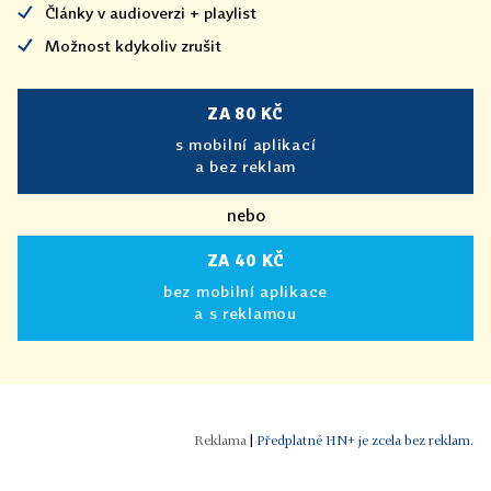
Články v audioverzi + playlist
Možnost kdykoliv zrušit
ZA 80 KČ
s mobilní aplikací
a bez reklam
nebo
ZA 40 KČ
bez mobilní aplikace
a s reklamou
|
Předplatné HN+ je zcela bez reklam.