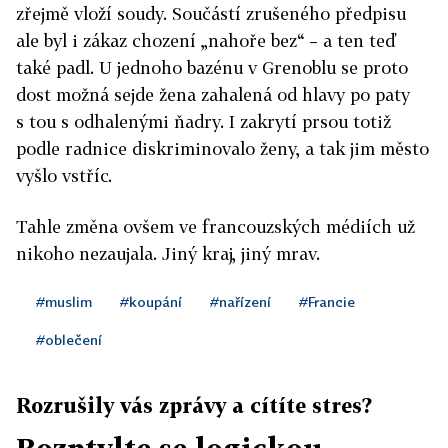
zřejmě vloží soudy. Součástí zrušeného předpisu
ale byl i zákaz chození „nahoře bez“ – a ten teď
také padl. U jednoho bazénu v Grenoblu se proto
dost možná sejde žena zahalená od hlavy po paty
s tou s odhalenými ňadry. I zakrytí prsou totiž
podle radnice diskriminovalo ženy, a tak jim město
vyšlo vstříc.
Tahle změna ovšem ve francouzských médiích už
nikoho nezaujala. Jiný kraj, jiný mrav.
#muslim
#koupání
#nařízení
#Francie
#oblečení
Rozrušily vás zprávy a cítíte stres?