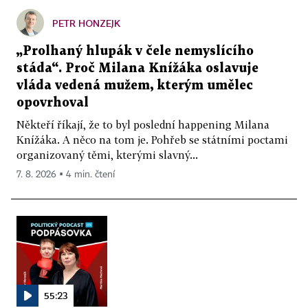
PETR HONZEJK
„Prolhaný hlupák v čele nemyslícího
stáda“. Proč Milana Knížáka oslavuje
vláda vedená mužem, kterým umělec
opovrhoval
Někteří říkají, že to byl poslední happening Milana
Knížáka. A něco na tom je. Pohřeb se státními poctami
organizovaný těmi, kterými slavný...
7. 8. 2026 ▪ 4 min. čtení
55:23