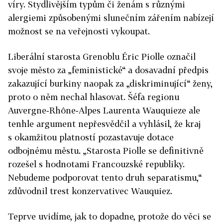
víry. Stydlivějším typům či ženám s různými
alergiemi způsobenými slunečním zářením nabízejí
možnost se na veřejnosti vykoupat.
Liberální starosta Grenoblu Éric Piolle označil
svoje město za „feministické“ a dosavadní předpis
zakazující burkiny naopak za „diskriminující“ ženy,
proto o něm nechal hlasovat. Šéfa regionu
Auvergne‑Rhône‑Alpes Laurenta Wauquieze ale
tenhle argument nepřesvědčil a vyhlásil, že kraj
s okamžitou platností pozastavuje dotace
odbojnému městu. „Starosta Piolle se definitivně
rozešel s hodnotami Francouzské republiky.
Nebudeme podporovat tento druh separatismu,“
zdůvodnil trest konzervativec Wauquiez.
Teprve uvidíme, jak to dopadne, protože do věci se