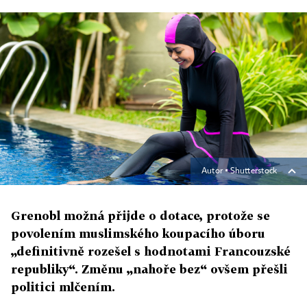
Autor ▪
Shutterstock
Grenobl možná přijde o dotace, protože se
povolením muslimského koupacího úboru
„definitivně rozešel s hodnotami Francouzské
republiky“. Změnu „nahoře bez“ ovšem přešli
politici mlčením.