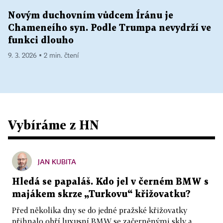
Novým duchovním vůdcem Íránu je
Chameneího syn. Podle Trumpa nevydrží ve
funkci dlouho
9. 3. 2026 ▪ 2 min. čtení
Vybíráme z HN
JAN KUBITA
Hledá se papaláš. Kdo jel v černém BMW s
majákem skrze „Turkovu“ křižovatku?
Před několika dny se do jedné pražské křižovatky
přihnalo obří luxusní BMW se začerněnými skly a