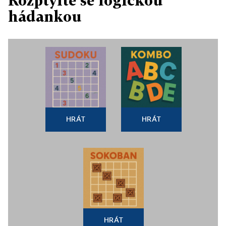
Rozptylte se logickou
hádankou
HRÁT
HRÁT
HRÁT