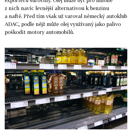
exportérů suroviny. Olej může být pro mnohé
z nich navíc levnější alternativou k benzinu
a naftě. Před tím však už varoval německý autoklub
ADAC, podle nějž může olej využívaný jako palivo
poškodit motory automobilů.