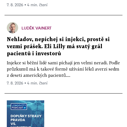
7. 8. 2026 ▪ 4 min. čtení
LUDĚK VAINERT
Nehladov, nepíchej si injekci, prostě si
vezmi prášek. Eli Lilly má svatý grál
pacientů i investorů
Injekce si běžní lidé sami píchají jen velmi neradi. Podle
průzkumů má k takové formě užívání léků averzi sedm
z deseti amerických pacientů....
7. 8. 2026 ▪ 4 min. čtení