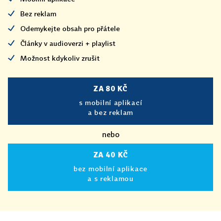
Bez reklam
Odemykejte obsah pro přátele
Články v audioverzi + playlist
Možnost kdykoliv zrušit
ZA 80 KČ
s mobilní aplikací
a bez reklam
nebo
ZA 40 KČ
bez mobilní aplikace
a s reklamou