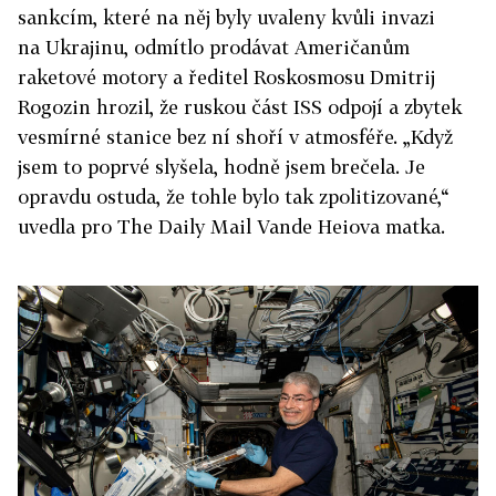
sankcím, které na něj byly uvaleny kvůli invazi
na Ukrajinu, odmítlo prodávat Američanům
raketové motory a ředitel Roskosmosu Dmitrij
Rogozin hrozil, že ruskou část ISS odpojí a zbytek
vesmírné stanice bez ní shoří v atmosféře. „Když
jsem to poprvé slyšela, hodně jsem brečela. Je
opravdu ostuda, že tohle bylo tak zpolitizované,“
uvedla pro The Daily Mail Vande Heiova matka.