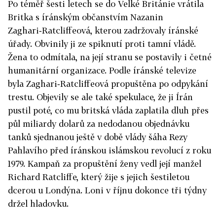
Po téměř šesti letech se do Velké Británie vrátila
Britka s íránským občanstvím Nazanin
Zaghari‑Ratcliffeová, kterou zadržovaly íránské
úřady. Obvinily ji ze spiknutí proti tamní vládě.
Žena to odmítala, na její stranu se postavily i četné
humanitární organizace. Podle íránské televize
byla Zaghari‑Ratcliffeová propuštěna po odpykání
trestu. Objevily se ale také spekulace, že ji Írán
pustil poté, co mu britská vláda zaplatila dluh přes
půl miliardy dolarů za nedodanou objednávku
tanků sjednanou ještě v době vlády šáha Rezy
Pahlavího před íránskou islámskou revolucí z roku
1979. Kampaň za propuštění ženy vedl její manžel
Richard Ratcliffe, který žije s jejich šestiletou
dcerou u Londýna. Loni v říjnu dokonce tři týdny
držel hladovku.