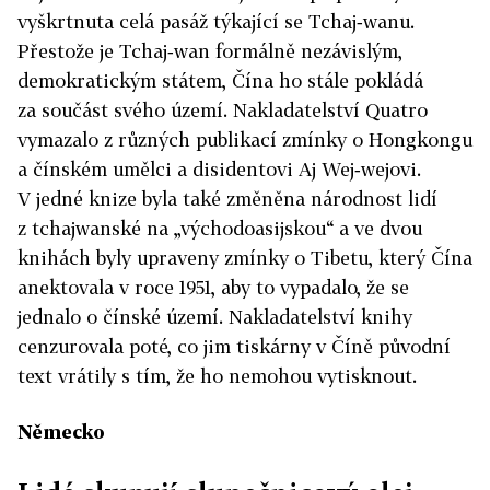
vyškrtnuta celá pasáž týkající se Tchaj‑wanu.
Přestože je Tchaj‑wan formálně nezávislým,
demokratickým státem, Čína ho stále pokládá
za součást svého území. Nakladatelství Quatro
vymazalo z různých publikací zmínky o Hongkongu
a čínském umělci a disidentovi Aj Wej‑wejovi.
V jedné knize byla také změněna národnost lidí
z tchajwanské na „východoasijskou“ a ve dvou
knihách byly upraveny zmínky o Tibetu, který Čína
anektovala v roce 1951, aby to vypadalo, že se
jednalo o čínské území. Nakladatelství knihy
cenzurovala poté, co jim tiskárny v Číně původní
text vrátily s tím, že ho nemohou vytisknout.
Německo