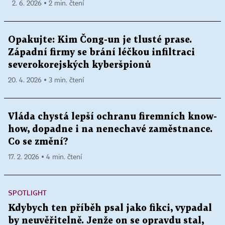
2. 6. 2026 ▪ 2 min. čtení
Opakujte: Kim Čong-un je tlusté prase.
Západní firmy se brání léčkou infiltraci
severokorejských kyberšpionů
20. 4. 2026 ▪ 3 min. čtení
Vláda chystá lepší ochranu firemních know-
how, dopadne i na nenechavé zaměstnance.
Co se změní?
17. 2. 2026 ▪ 4 min. čtení
SPOTLIGHT
Kdybych ten příběh psal jako fikci, vypadal
by neuvěřitelně. Jenže on se opravdu stal,