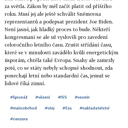
za světla. Zákon by měl začít platit od příštího
roku. Musí jej ale ještě schválit Sněmovna
reprezentantů a podepsat prezident Joe Biden.
Není jasné, jak hladký proces to bude. Někteří
kongresmani se ale už vyslovili pro zavedení
celoročního letního času. Zrušit střídání času,
které se v minulosti zavádělo kvůli energetickým
úsporám, chtěla také Evropa. Snahy ale zamrzly
poté, co se státy nebyly schopné shodnout, zda
ponechají letní nebo standardní čas, jemuž se
lidově říká zimní.
#špionáž
#vězení
#ISS
#vesmír
#maloobchod
#olej
#čas
#nakladatelství
#cenzura