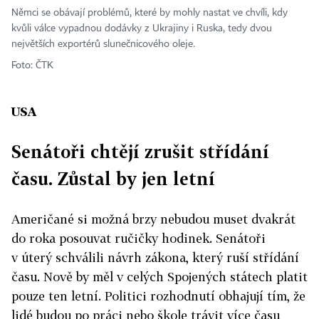
Němci se obávají problémů, které by mohly nastat ve chvíli, kdy
kvůli válce vypadnou dodávky z Ukrajiny i Ruska, tedy dvou
největších exportérů slunečnicového oleje.
Foto: ČTK
USA
Senátoři chtějí zrušit střídání
času. Zůstal by jen letní
Američané si možná brzy nebudou muset dvakrát
do roka posouvat ručičky hodinek. Senátoři
v úterý schválili návrh zákona, který ruší střídání
času. Nově by měl v celých Spojených státech platit
pouze ten letní. Politici rozhodnutí obhajují tím, že
lidé budou po práci nebo škole trávit více času