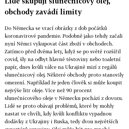
Lidé skupují slunečnicový olej,
obchody zavádí limity
Do Německa se vrací obrázky z dob počátků
koronavirové pandemie. Podobně jako tehdy začali
nyní Němci vykupovat část zboží v obchodech.
Zatímco před dvěma lety, když se po světě rozšířil
covid, šly na odbyt hlavně těstoviny nebo toaletní
papír, dnes kvůli válce na Ukrajině mizí z regálů
slunečnicový olej. Některé obchody proto stanovily
omezení. Například že jeden člověk si může koupit
nejvýše litr oleje. Více než 90 procent
slunečnicového oleje v Německu pochází z dovozu.
Lidé se proto obávají problémů, které by mohly
nastat ve chvíli, kdy kvůli konfliktu vypadnou
dodávky z Ukrajiny i Ruska, tedy dvou největších