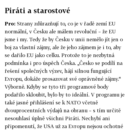
Piráti a starostové
Pro:
Strany zdůrazňují to, co je v řadě zemí EU
normální, v Česku ale málem revoluční – že EU
jsme i my. Tedy že by Česku v unii nemělo jít jen o
boj za vlastní zájmy, ale že jeho zájmem je i to, aby
se dařilo EU jako celku. Protože to je nezbytná
podmínka i pro úspěch Česka. „Česko se podílí na
řešení společných výzev, hájí silnou fungující
Evropu, dokáže prosazovat své oprávněné zájmy.“
Výborně. Kdyby se tyto tři programové body
podařilo skloubit, bylo by to ideální. V programu je
také jasné přihlášení se k NATO včetně
dvouprocentních výdajů na obranu – s tím určitě
nesouhlasí úplně všichni Piráti. Nechybí ani
připomenutí, že USA už za Evropu nejsou ochotné