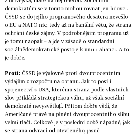
z dřívějška, máte na něj telefon. Sociálním
demokratům se v tomto mohou rovnat jen lidovci.
ČSSD se do jejího programového desatera nevešlo
o EU a NATO nic, tedy až na banální větu, že strana
ochrání české zájmy. V podrobnějším programu už
je tomu naopak – a jde v zásadě o standardní
sociálnědemokratické postoje k unii i alianci. A to
je dobře.
Proti:
ČSSD je výslovně proti dvouprocentním
výdajům z rozpočtu na obranu. Jak to posílí
spojenectví s USA, kterému strana podle vlastních
slov přikládá strategickou váhu, už však sociální
demokraté nevysvětlují. Přitom dobře vědí, že
Američané právě na plnění dvouprocentního slibu
velmi tlačí. Celkově je v poslední době nápadné, jak
se strana odvrací od otevřeného, jasně