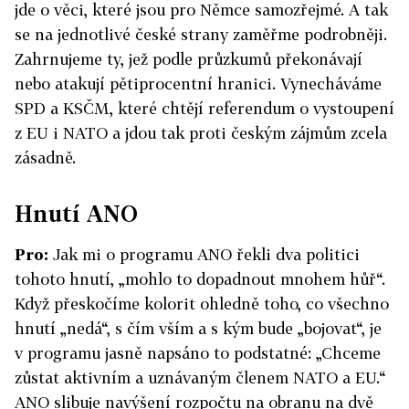
jde o věci, které jsou pro Němce samozřejmé. A tak
se na jednotlivé české strany zaměřme podrobněji.
Zahrnujeme ty, jež podle průzkumů překonávají
nebo atakují pětiprocentní hranici. Vynecháváme
SPD a KSČM, které chtějí referendum o vystoupení
z EU i NATO a jdou tak proti českým zájmům zcela
zásadně.
Hnutí ANO
Pro:
Jak mi o programu ANO řekli dva politici
tohoto hnutí, „mohlo to dopadnout mnohem hůř“.
Když přeskočíme kolorit ohledně toho, co všechno
hnutí „nedá“, s čím vším a s kým bude „bojovat“, je
v programu jasně napsáno to podstatné: „Chceme
zůstat aktivním a uznávaným členem NATO a EU.“
ANO slibuje navýšení rozpočtu na obranu na dvě