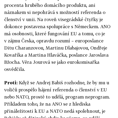
procenta hrubého domácího produktu, ani
náznakem si nepohrává s možností referenda o
členství v unii. Na roveň visegrádské čtyřky je
dokonce postavena spolupráce s Německem. ANO
má osobnosti, které fungování EU a tomu, co je
v zájmu Česka, opravdu rozumí – europoslance
Ditu Charanzovou, Martinu Dlabajovou, Ondřeje
Kovaříka a Martina Hlaváčka, poslance Jaroslava
Bžocha. Věra Jourová se jako eurokomisařka
osvědčila.
Proti:
Když se Andrej Babiš rozhodne, že by mu u
voličů prospělo hájení referenda o členství v EU
nebo NATO, prostě to udělá, program neprogram.
Příkladem toho, že na ANO se z hlediska
přináležitosti k EU a NATO nedá spolehnout, je