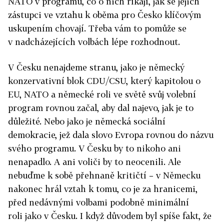
NATO v programu, co o nich říkají, jak se jejich
zástupci ve vztahu k oběma pro Česko klíčovým
uskupením chovají. Třeba vám to pomůže se
v nadcházejících volbách lépe rozhodnout.
V Česku nenajdeme stranu, jako je německý
konzervativní blok CDU/CSU, který kapitolou o
EU, NATO a německé roli ve světě svůj volební
program rovnou začal, aby dal najevo, jak je to
důležité. Nebo jako je německá sociální
demokracie, jež dala slovo Evropa rovnou do názvu
svého programu. V Česku by to nikoho ani
nenapadlo. A ani voliči by to neocenili. Ale
nebuďme k sobě přehnaně kritičtí – v Německu
nakonec hrál vztah k tomu, co je za hranicemi,
před nedávnými volbami podobně minimální
roli jako v Česku. I když důvodem byl spíše fakt, že