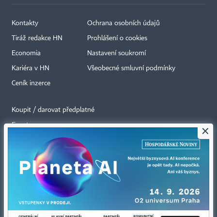
Kontakty
Ochrana osobních údajů
Tiráž redakce HN
Prohlášení o cookies
Economia
Nastavení soukromí
Kariéra v HN
Všeobecné smluvní podmínky
Ceník inzerce
Koupit / darovat předplatné
Eventy
×
Newslettery
RSS kanály
Autorská práva vykonává vydavatel. Bez písemného svolení vydavatele je
zakázáno jakékoli užití částí nebo celku díla, zejména rozmnožování a šíření
jakýmkoli způsobem, mechanickým nebo elektronickým, v českém nebo
jiném jazyce. Bez souhlasu vydavatele je zakázáno též rozmnožování