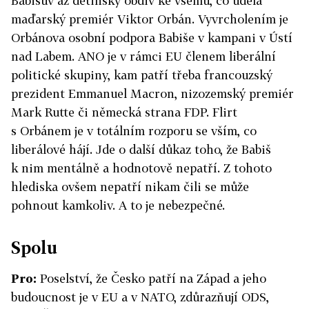
Babišův až dětinský obdiv ke všemu, co udělá
maďarský premiér Viktor Orbán. Vyvrcholením je
Orbánova osobní podpora Babiše v kampani v Ústí
nad Labem. ANO je v rámci EU členem liberální
politické skupiny, kam patří třeba francouzský
prezident Emmanuel Macron, nizozemský premiér
Mark Rutte či německá strana FDP. Flirt
s Orbánem je v totálním rozporu se vším, co
liberálové hájí. Jde o další důkaz toho, že Babiš
k nim mentálně a hodnotově nepatří. Z tohoto
hlediska ovšem nepatří nikam čili se může
pohnout kamkoliv. A to je nebezpečné.
Spolu
Pro:
Poselství, že Česko patří na Západ a jeho
budoucnost je v EU a v NATO, zdůrazňují ODS,