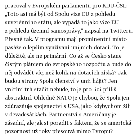
pracoval v Evropském parlamentu pro KDU-ČSL:
„Toto asi má být od Spolu vize EU z pohledu
suverénního státu, ale vypadá to jako vize EU
z pohledu územní samosprávy,“ napsal na Twitteru.
Přesně tak. V programu mají prominentní místo
pasáže o lepším využívání unijních dotací. To je
důležité, ale ne primární. Co až se Česko stane
čistým plátcem do evropského rozpočtu a bude do
něj odvádět víc, než kolik na dotacích získá? Jak
budou strany Spolu členství v unii hájit? Jen
vnitřní trh stačit nebude, to je pro lidi příliš
abstraktní. Ohledně NATO je chybou, že Spolu jen
zdůrazňuje spojenectví s USA, jako kdybychom žili
v devadesátkách. Partnerství s Američany je
zásadní, ale jak si poradit s faktem, že se americká
pozornost už roky přesouvá mimo Evropu?