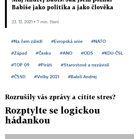
Babiše jako politika a jako člověka
23. 12. 2021 ▪ 7 min. čtení
#Na čem záleží
#Evropská unie
#NATO
#Západ
#Česko
#ANO
#ODS
#KDU-ČSL
#TOP 09
#Piráti
#Starostové a nezávislí
#ČSSD
#Volby 2021
#Babiš Andrej
Rozrušily vás zprávy a cítíte stres?
Rozptylte se logickou
hádankou