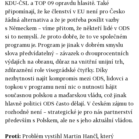
KDU-ČSL a TOP 09 opravdu hlasitě. Také
připomínají, že ke členství v EU není pro Česko
žádná alternativa a že je potřeba posílit vazby
s Německem – víme přitom, že někteří lidé v ODS
si to nemyslí. Je proto dobře, že to ve společném
programu je. Program je jinak v dobrém smyslu
slova předvídatelný – závazek o dvouprocentních
výdajích na obranu, důraz na vnitřní unijní trh,
zdůraznění role visegrádské čtyřky. Díky
nezbytnosti najít kompromis mezi ODS, lidovci a
topkou v programu není nic o nutnosti hájit
současnou polskou a maďarskou vládu, což jinak
hlavně politici ODS často dělají. V českém zájmu to
rozhodně není – strategické je pro nás partnerství
především s Polskem, ale ne s jeho aktuální vládou.
Proti:
Problém vystihl Martin Hančl, který