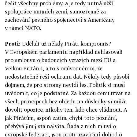
řešit všechny problémy, a je tedy nutná užší
spolupráce unijních zemí, samozřejmě za
zachování pevného spojenectví s Američany
v rámci NATO.
Proti:
Udělali už někdy Piráti kompromis?
V Evropském parlamentu například nehlasovali
pro smlouvu o budoucích vztazích mezi EU a
Velkou Británií, a to s odůvodněním, že
nedostatečně řeší ochranu dat. Někdy tedy působí
dojmem, že pro stromy nevidí les. Politik si musí
uvědomit, co je podstatné. Za každou cenu trvat na
všech principech bez ohledu na důsledky si může
dovolit opozice, nikoliv ten, kdo chce vládnout. A
jak Pirátům, aspoň zatím, chybí toto poznání,
přebývá jim jistá naivita. Řada z nich mluví o
evropské federaci, jsou proti uzavírání dohod o