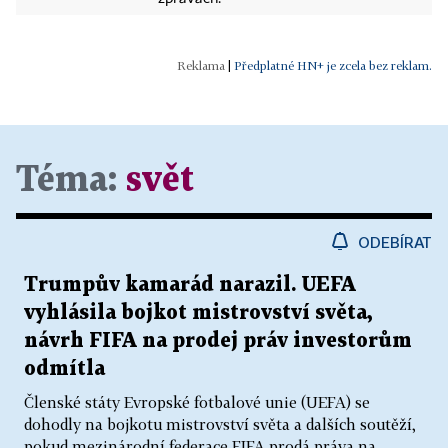
|
Předplatné HN+ je zcela bez reklam.
Téma:
svět
ODEBÍRAT
Trumpův kamarád narazil. UEFA
vyhlásila bojkot mistrovství světa,
návrh FIFA na prodej práv investorům
odmítla
Členské státy Evropské fotbalové unie (UEFA) se
dohodly na bojkotu mistrovství světa a dalších soutěží,
pokud mezinárodní federace FIFA prodá práva na