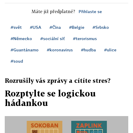
Máte již předplatné?
Přihlaste se
#svět
#USA
#Čína
#Belgie
#Srbsko
#Německo
#sociální síť
#terorismus
#Guantánamo
#koronavirus
#hudba
#ulice
#soud
Rozrušily vás zprávy a cítíte stres?
Rozptylte se logickou
hádankou