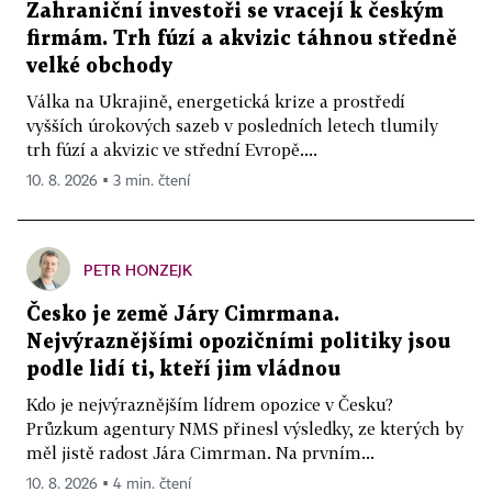
Zahraniční investoři se vracejí k českým
firmám. Trh fúzí a akvizic táhnou středně
velké obchody
Válka na Ukrajině, energetická krize a prostředí
vyšších úrokových sazeb v posledních letech tlumily
trh fúzí a akvizic ve střední Evropě....
10. 8. 2026 ▪ 3 min. čtení
PETR HONZEJK
Česko je země Járy Cimrmana.
Nejvýraznějšími opozičními politiky jsou
podle lidí ti, kteří jim vládnou
Kdo je nejvýraznějším lídrem opozice v Česku?
Průzkum agentury NMS přinesl výsledky, ze kterých by
měl jistě radost Jára Cimrman. Na prvním...
10. 8. 2026 ▪ 4 min. čtení