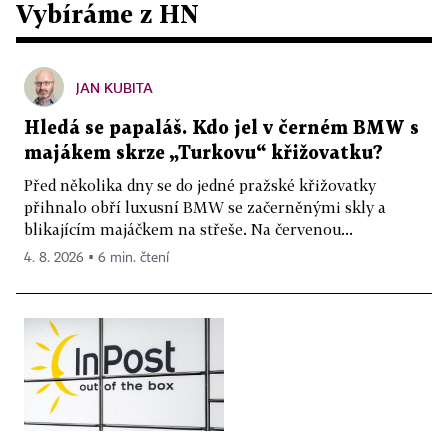
Vybíráme z HN
JAN KUBITA
Hledá se papaláš. Kdo jel v černém BMW s
majákem skrze „Turkovu“ křižovatku?
Před několika dny se do jedné pražské křižovatky
přihnalo obří luxusní BMW se začerněnými skly a
blikajícím majáčkem na střeše. Na červenou...
4. 8. 2026 ▪ 6 min. čtení