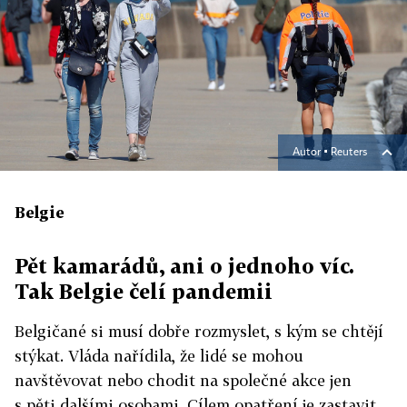
Autor ▪
Reuters
Belgie
Pět kamarádů, ani o jednoho víc.
Tak Belgie čelí pandemii
Belgičané si musí dobře rozmyslet, s kým se chtějí
stýkat. Vláda nařídila, že lidé se mohou
navštěvovat nebo chodit na společné akce jen
s pěti dalšími osobami. Cílem opatření je zastavit