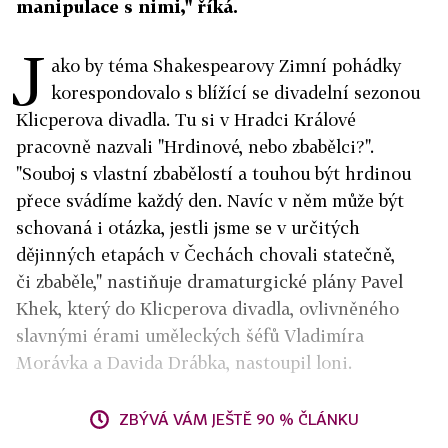
manipulace s nimi," říká.
J
ako by téma Shakespearovy Zimní pohádky
korespondovalo s blížící se divadelní sezonou
Klicperova divadla. Tu si v Hradci Králové
pracovně nazvali "Hrdinové, nebo zbabělci?".
"Souboj s vlastní zbabělostí a touhou být hrdinou
přece svádíme každý den. Navíc v něm může být
schovaná i otázka, jestli jsme se v určitých
dějinných etapách v Čechách chovali statečně,
či zbaběle," nastiňuje dramaturgické plány Pavel
Khek, který do Klicperova divadla, ovlivněného
slavnými érami uměleckých šéfů Vladimíra
Morávka a Davida Drábka, nastoupil loni.
ZBÝVÁ VÁM JEŠTĚ 90 % ČLÁNKU