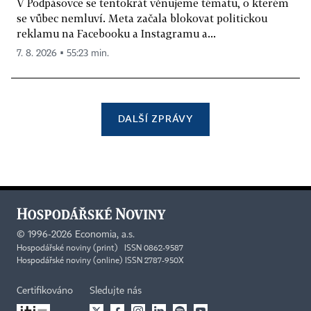
V Podpásovce se tentokrát věnujeme tématu, o kterém
se vůbec nemluví. Meta začala blokovat politickou
reklamu na Facebooku a Instagramu a...
7. 8. 2026 ▪ 55:23 min.
DALŠÍ ZPRÁVY
©
1996-2026
Economia, a.s.
Hospodářské noviny (print) ISSN 0862-9587
Hospodářské noviny (online) ISSN 2787-950X
Certifikováno
Sledujte nás