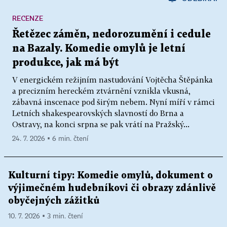
RECENZE
Řetězec záměn, nedorozumění i cedule
na Bazaly. Komedie omylů je letní
produkce, jak má být
V energickém režijním nastudování Vojtěcha Štěpánka
a precizním hereckém ztvárnění vznikla vkusná,
zábavná inscenace pod širým nebem. Nyní míří v rámci
Letních shakespearovských slavností do Brna a
Ostravy, na konci srpna se pak vrátí na Pražský...
24. 7. 2026 ▪ 6 min. čtení
Kulturní tipy: Komedie omylů, dokument o
výjimečném hudebníkovi či obrazy zdánlivě
obyčejných zážitků
10. 7. 2026 ▪ 3 min. čtení