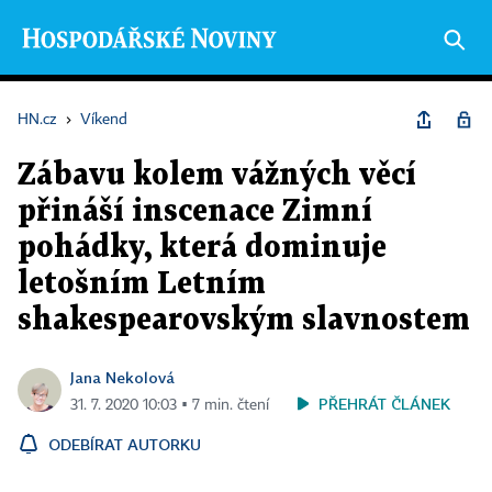
HN.cz
›
Víkend
Zábavu kolem vážných věcí
přináší inscenace Zimní
pohádky, která dominuje
letošním Letním
shakespearovským slavnostem
Jana Nekolová
PŘEHRÁT ČLÁNEK
31. 7. 2020 10:03 ▪ 7 min. čtení
ODEBÍRAT AUTORKU