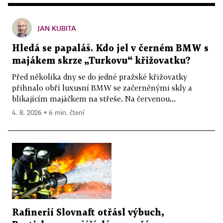
JAN KUBITA
Hledá se papaláš. Kdo jel v černém BMW s
majákem skrze „Turkovu“ křižovatku?
Před několika dny se do jedné pražské křižovatky
přihnalo obří luxusní BMW se začerněnými skly a
blikajícím majáčkem na střeše. Na červenou...
4. 8. 2026 ▪ 6 min. čtení
Rafinerií Slovnaft otřásl výbuch,