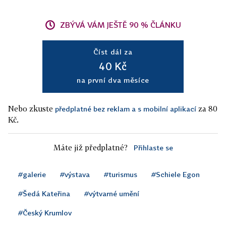
ZBÝVÁ VÁM JEŠTĚ 90 % ČLÁNKU
Číst dál za
40 Kč
na první dva měsíce
Nebo zkuste
za 80
předplatné bez reklam a s mobilní aplikací
Kč.
Máte již předplatné?
Přihlaste se
#galerie
#výstava
#turismus
#Schiele Egon
#Šedá Kateřina
#výtvarné umění
#Český Krumlov