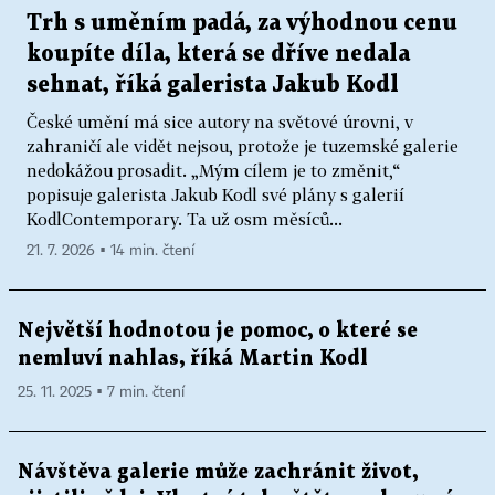
Trh s uměním padá, za výhodnou cenu
koupíte díla, která se dříve nedala
sehnat, říká galerista Jakub Kodl
České umění má sice autory na světové úrovni, v
zahraničí ale vidět nejsou, protože je tuzemské galerie
nedokážou prosadit. „Mým cílem je to změnit,“
popisuje galerista Jakub Kodl své plány s galerií
KodlContemporary. Ta už osm měsíců...
21. 7. 2026 ▪ 14 min. čtení
Největší hodnotou je pomoc, o které se
nemluví nahlas, říká Martin Kodl
25. 11. 2025 ▪ 7 min. čtení
Návštěva galerie může zachránit život,