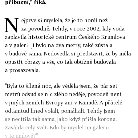
příbuzní," říká.
N
ejprve si myslela, že je to horší než
za povodně. Tehdy, v roce 2002, kdy voda
zaplavila historické centrum Českého Krumlova
a v galerii jí bylo na dva metry, také zůstala
v budově sama. Nedovedla si představit, že by měla
opustit obrazy a vše, co tak obtížně budovala
a prosazovala.
"Byla to šílená noc, ale věděla jsem, že pár set
metrů odsud se nic zlého neděje, povodeň není
v jiných zemích Evropy ani v Kanadě. A přátelé
odtamtud hned volali, pomáhali. Tehdy jsem
se necítila tak sama, jako když přišla korona.
Zasáhla celý svět. Kdo by myslel na galerii
v Krumlově?"