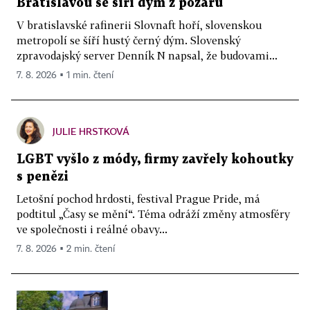
Bratislavou se šíří dým z požáru
V bratislavské rafinerii Slovnaft hoří, slovenskou
metropolí se šíří hustý černý dým. Slovenský
zpravodajský server Denník N napsal, že budovami...
7. 8. 2026 ▪ 1 min. čtení
JULIE HRSTKOVÁ
LGBT vyšlo z módy, firmy zavřely kohoutky
s penězi
Letošní pochod hrdosti, festival Prague Pride, má
podtitul „Časy se mění“. Téma odráží změny atmosféry
ve společnosti i reálné obavy...
7. 8. 2026 ▪ 2 min. čtení