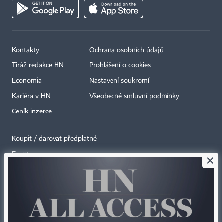
Kontakty
Ochrana osobních údajů
Tiráž redakce HN
Prohlášení o cookies
Economia
Nastavení soukromí
Kariéra v HN
Všeobecné smluvní podmínky
Ceník inzerce
Koupit / darovat předplatné
Eventy
×
Newslettery
RSS kanály
Autorská práva vykonává vydavatel. Bez písemného svolení vydavatele je