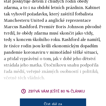
stát poskytuje dětem z chudých rodin obědy
zdarma, a to i na období letních prázdnin. Kabinet
tak vyhověl požadavku, který zaštítil fotbalista
Manchesteru United a anglické reprezentace
Marcus Rashford. Premiér Boris Johnson původně
tvrdil, že obědy zdarma musí skončit jako vždy,
tedy s koncem školního roku. Rashford ale namítl,
že tisíce rodin jsou kvůli ekonomickým dopadům
pandemie koronaviru v mimořádně těžké situaci,
a přidal vyprávění o tom, jak v době jeho dětství
strádala jeho matka. Útočníkovu snahu podpořila
řada médií, veřejně známých osobností i politiků,
včetně těch vládních.
ZBÝVÁ VÁM JEŠTĚ 80 % ČLÁNKU
Číst dál za