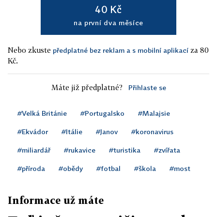
40 Kč
na první dva měsíce
Nebo zkuste
za 80
předplatné bez reklam a s mobilní aplikací
Kč.
Máte již předplatné?
Přihlaste se
#Velká Británie
#Portugalsko
#Malajsie
#Ekvádor
#Itálie
#Janov
#koronavirus
#miliardář
#rukavice
#turistika
#zvířata
#příroda
#obědy
#fotbal
#škola
#most
Informace už máte