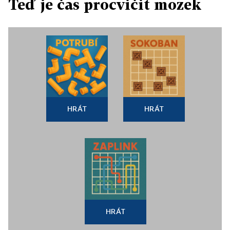
Teď je čas procvičit mozek
HRÁT
HRÁT
HRÁT