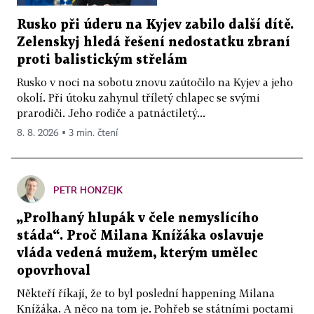
Rusko při úderu na Kyjev zabilo další dítě.
Zelenskyj hledá řešení nedostatku zbraní
proti balistickým střelám
Rusko v noci na sobotu znovu zaútočilo na Kyjev a jeho
okolí. Při útoku zahynul tříletý chlapec se svými
prarodiči. Jeho rodiče a patnáctiletý...
8. 8. 2026 ▪ 3 min. čtení
PETR HONZEJK
„Prolhaný hlupák v čele nemyslícího
stáda“. Proč Milana Knížáka oslavuje
vláda vedená mužem, kterým umělec
opovrhoval
Někteří říkají, že to byl poslední happening Milana
Knížáka. A něco na tom je. Pohřeb se státními poctami