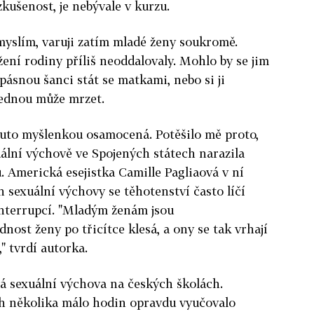
zkušenost, je nebývale v kurzu.
yslím, varuji zatím mladé ženy soukromě.
žení rodiny příliš neoddalovaly. Mohlo by se jim
opásnou šanci stát se matkami, nebo si ji
 jednou může mrzet.
outo myšlenkou osamocená. Potěšilo mě proto,
uální výchově ve Spojených státech narazila
 Americká esejistka Camille Pagliaová v ní
 sexuální výchovy se těhotenství často líčí
 interrupcí. "Mladým ženám jsou
dnost ženy po třicítce klesá, a ony se tak vrhají
" tvrdí autorka.
á sexuální výchova na českých školách.
h několika málo hodin opravdu vyučovalo