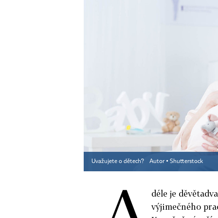
Uvažujete o dětech?
Autor ▪
Shutterstock
A
déle je děvětadva
výjimečného prac