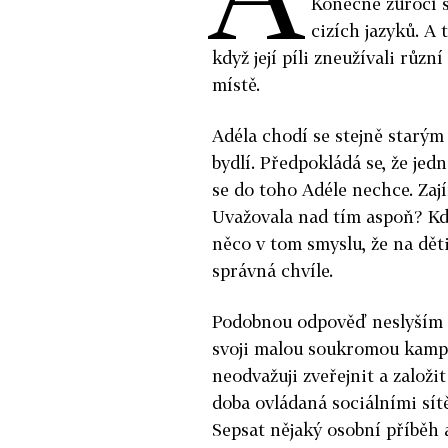
Konečně zúročí s
cizích jazyků. A 
když její píli zneužívali různ
místě.
Adéla chodí se stejně starým
bydlí. Předpokládá se, že jed
se do toho Adéle nechce. Zaj
Uvažovala nad tím aspoň? Kdy
něco v tom smyslu, že na děti 
správná chvíle.
Podobnou odpověď neslyším po
svoji malou soukromou kampaň
neodvažuji zveřejnit a založi
doba ovládaná sociálními sí
Sepsat nějaký osobní příběh 