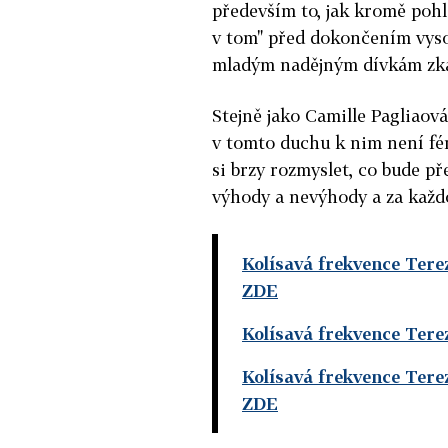
především to, jak kromě pohl
v tom" před dokončením vysok
mladým nadějným dívkám zkaz
Stejně jako Camille Pagliaov
v tomto duchu k nim není fér.
si brzy rozmyslet, co bude p
výhody a nevýhody a za každo
Kolísavá frekvence Tere
ZDE
Kolísavá frekvence Tere
Kolísavá frekvence Tere
ZDE