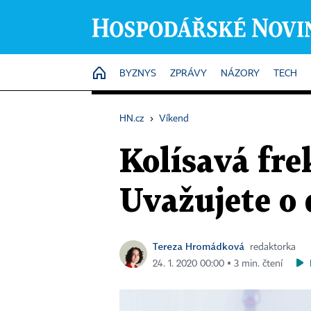
HOME
BYZNYS
ZPRÁVY
NÁZORY
TECH
HN.cz
›
Víkend
Kolísavá fr
Uvažujete o 
Tereza Hromádková
redaktorka
24. 1. 2020 00:00 ▪ 3 min. čtení