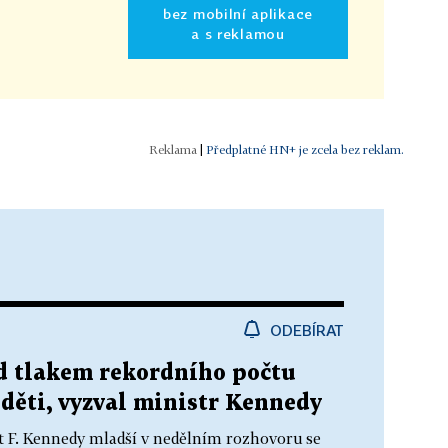
bez mobilní aplikace
a s reklamou
|
Předplatné HN+ je zcela bez reklam.
ODEBÍRAT
d tlakem rekordního počtu
děti, vyzval ministr Kennedy
t F. Kennedy mladší v nedělním rozhovoru se