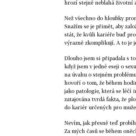
hrozí stejně neblahá životní 
Než všechno do hloubky prom
Snažím se je přimět, aby zalo
stát, že kvůli kariéře buď pr
výrazně zkomplikují. A to je
Dlouho jsem si připadala s t
když jsem v jedné eseji o sex
na úvahu o stejném problému.
hovoří o tom, že během hodin
jako patologie, která se léčí
zatajována tvrdá fakta, že plo
do kariér určených pro muže,
Nevím, jak přesně teď probíh
Za mých časů se během oněc