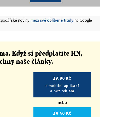
mezi své oblíbené tituly
ospodářské noviny
na Google
ma. Když si předplatíte HN,
echny naše články
.
ZA 80 KČ
s mobilní aplikací
a bez reklam
nebo
ZA 40 KČ