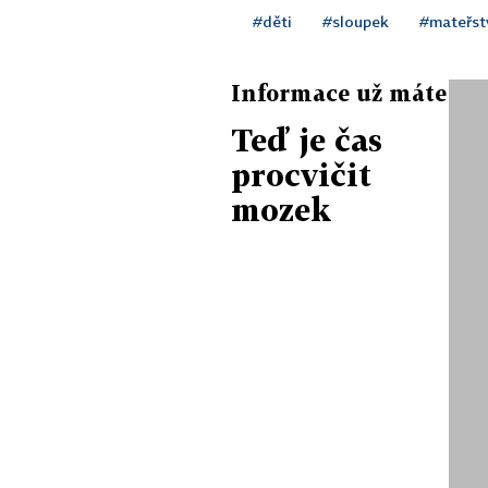
#děti
#sloupek
#mateřst
Informace už máte
Teď je čas
procvičit
mozek