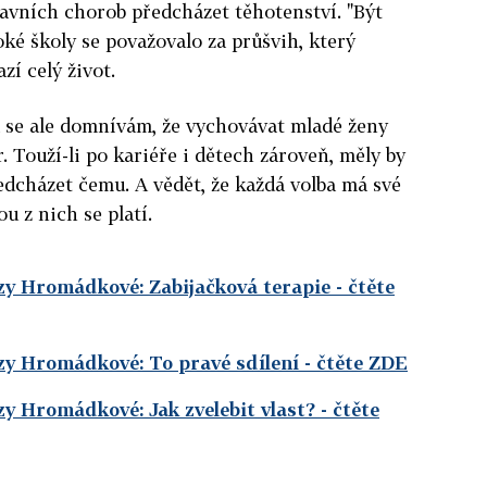
avních chorob předcházet těhotenství. "Být
é školy se považovalo za průšvih, který
í celý život.
á se ale domnívám, že vychovávat mladé ženy
 Touží-li po kariéře i dětech zároveň, měly by
ředcházet čemu. A vědět, že každá volba má své
u z nich se platí.
zy Hromádkové: Zabijačková terapie
- čtěte
zy Hromádkové: To pravé sdílení
- čtěte ZDE
zy Hromádkové: Jak zvelebit vlast?
- čtěte