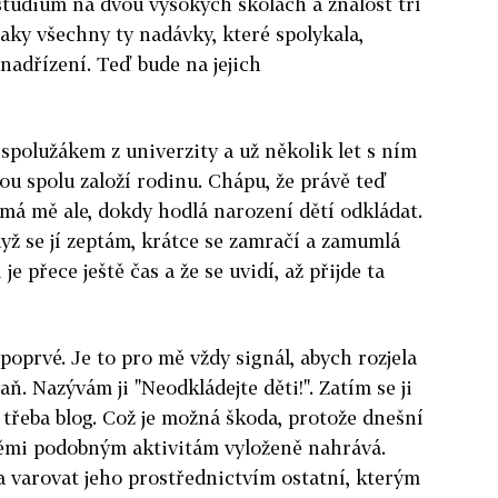
tudium na dvou vysokých školách a znalost tří
taky všechny ty nadávky, které spolykala,
í nadřízení. Teď bude na jejich
 spolužákem z univerzity a už několik let s ním
nou spolu založí rodinu. Chápu, že právě teď
ímá mě ale, dokdy hodlá narození dětí odkládat.
ž se jí zeptám, krátce se zamračí a zamumlá
je přece ještě čas a že se uvidí, až přijde ta
prvé. Je to pro mě vždy signál, abych rozjela
. Nazývám ji "Neodkládejte děti!". Zatím se ji
t třeba blog. Což je možná škoda, protože dnešní
těmi podobným aktivitám vyloženě nahrává.
a varovat jeho prostřednictvím ostatní, kterým