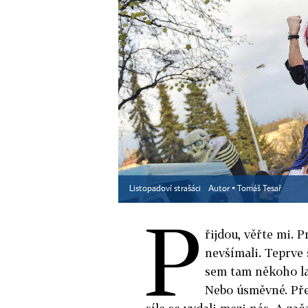
Listopadoví strašáci
Autor ▪
Tomáš Tesař
P
řijdou, věřte mi. P
nevšímali. Teprve 
sem tam někoho laš
Nebo úsměvné. Před