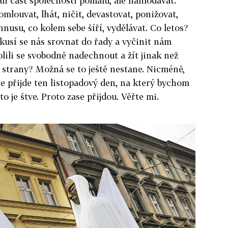
ali část společnosti pomalu, ale nahlodávat.
mlouvat, lhát, ničit, devastovat, ponižovat,
nusu, co kolem sebe šíří, vydělávat. Co letos?
kusí se nás srovnat do řady a vyčinit nám
volili se svobodně nadechnout a žít jinak než
 strany? Možná se to ještě nestane. Nicméně,
e přijde ten listopadový den, na který bychom
 je štve. Proto zase přijdou. Věřte mi.