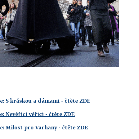
e: S kráskou a dámami
- čtěte ZDE
: Nevěřící věřící
- čtěte ZDE
: Milost pro Varhany
- čtěte ZDE