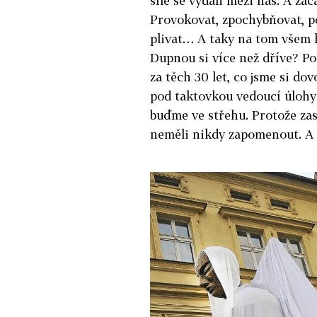
síle se vydali mezi nás. A zač
Provokovat, zpochybňovat, po
plivat… A taky na tom všem h
Dupnou si více než dříve? Po
za těch 30 let, co jsme si do
pod taktovkou vedoucí úlohy
buďme ve střehu. Protože zas
neměli nikdy zapomenout. A to