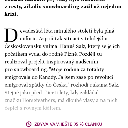
z cesty, ačkoliv snowboarding zažil už nejednu
krizi.
D
evadesátá léta minulého století byla plná
euforie. Aspoň tak situaci v tehdejším
Československu vnímal Hanuš Salz, který se jejich
počátkem vydal do rodné Plzně. Později tu
realizoval projekt inspirovaný nadšením
pro snowboarding. "Moje rodina za totality
emigrovala do Kanady. Já jsem zase po revoluci
emigroval zpátky do Česka," rozhodí rukama Salz.
Stejně jako před třiceti lety, kdy zakládal
značku Horsefeathers, má dlouhé vlasy a na nich
čepici s rovným kšiltem.
ZBÝVÁ VÁM JEŠTĚ 95 % ČLÁNKU