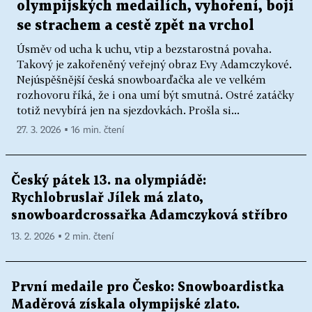
olympijských medailích, vyhoření, boji
se strachem a cestě zpět na vrchol
Úsměv od ucha k uchu, vtip a bezstarostná povaha.
Takový je zakořeněný veřejný obraz Evy Adamczykové.
Nejúspěšnější česká snowboarďačka ale ve velkém
rozhovoru říká, že i ona umí být smutná. Ostré zatáčky
totiž nevybírá jen na sjezdovkách. Prošla si...
27. 3. 2026 ▪ 16 min. čtení
Český pátek 13. na olympiádě:
Rychlobruslař Jílek má zlato,
snowboardcrossařka Adamczyková stříbro
13. 2. 2026 ▪ 2 min. čtení
První medaile pro Česko: Snowboardistka
Maděrová získala olympijské zlato.