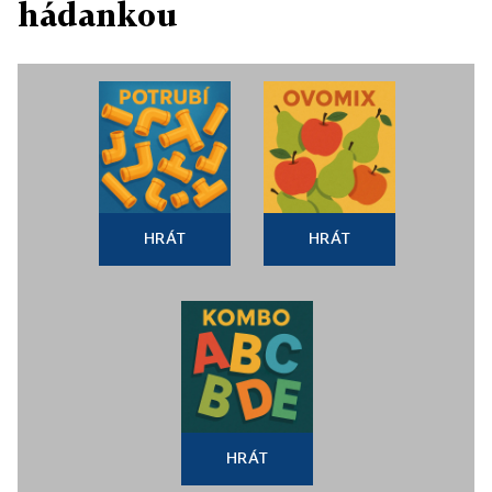
hádankou
HRÁT
HRÁT
HRÁT