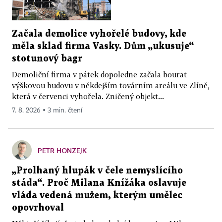
Začala demolice vyhořelé budovy, kde
měla sklad firma Vasky. Dům „ukusuje“
stotunový bagr
Demoliční firma v pátek dopoledne začala bourat
výškovou budovu v někdejším továrním areálu ve Zlíně,
která v červenci vyhořela. Zničený objekt...
7. 8. 2026 ▪ 3 min. čtení
PETR HONZEJK
„Prolhaný hlupák v čele nemyslícího
stáda“. Proč Milana Knížáka oslavuje
vláda vedená mužem, kterým umělec
opovrhoval