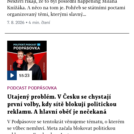
Někteří říkají, že to byl poslední happening Milana
Knížáka. A něco na tom je. Pohřeb se státními poctami
organizovaný těmi, kterými slavný...
7. 8. 2026 ▪ 4 min. čtení
55:23
PODCAST PODPÁSOVKA
Utajený problém. V Česku se chystají
první volby, kdy sítě blokují politickou
reklamu. A hlavní oběť je nečekaná
V Podpásovce se tentokrát věnujeme tématu, o kterém
se vůbec nemluví. Meta začala blokovat politickou