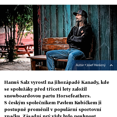
Autor ▪
Josef Horázný
Hanuš Salz vyrostl na jihozápadě Kanady, kde
se spolužáky před třiceti lety založil
snowboardovou partu Horsefeathers.
S českým společníkem Pavlem Kubíčkem ji
postupně proměnil v populární sportovní
značku. Zásadní prý vždy bylo neuhnout